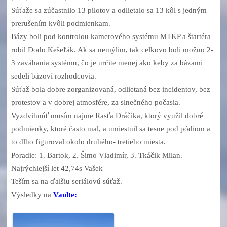
Súťaže sa zúčastnilo 13 pilotov a odlietalo sa 13 kôl s jedným
prerušením kvôli podmienkam.
Bázy boli pod kontrolou kamerového systému MTKP a štartéra
robil Dodo Kešeľák. Ak sa nemýlim, tak celkovo boli možno 2-
3 zaváhania systému, čo je určite menej ako keby za bázami
sedeli bázoví rozhodcovia.
Súťaž bola dobre zorganizovaná, odlietaná bez incidentov, bez
protestov a v dobrej atmosfére, za slnečného počasia.
Vyzdvihnúť musím najme Rasťa Dráčika, ktorý využil dobré
podmienky, ktoré často mal, a umiestnil sa tesne pod pódiom a
to dlho figuroval okolo druhého- tretieho miesta.
Poradie: 1. Bartok, 2. Šimo Vladimír, 3. Tkáčik Milan.
Najrýchlejší let 42,74s Vašek
Teším sa na ďalšiu seriálovú súťaž.
Výsledky na
Vaulte: