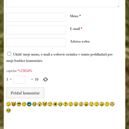
Meno
*
E-mail
*
Adresa webu
Uložiť moje meno, e-mail a webovú stránku v tomto prehliadači pre
moje budúce komentáre.
captcha
*123654%
3
+
=
10