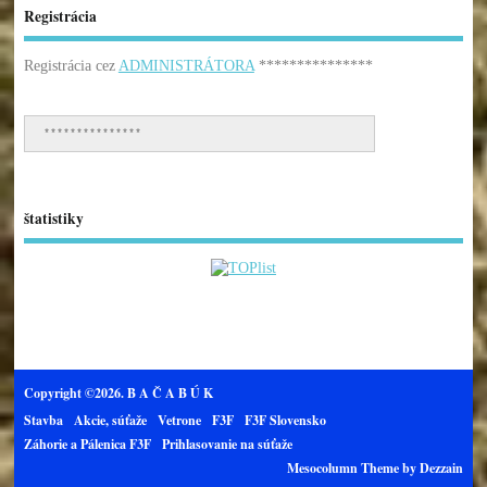
Registrácia
Registrácia cez
ADMINISTRÁTORA
***************
***************
štatistiky
Copyright ©2026. B A Č A B Ú K
Stavba
Akcie, súťaže
Vetrone
F3F
F3F Slovensko
Záhorie a Pálenica F3F
Prihlasovanie na súťaže
Mesocolumn Theme by Dezzain