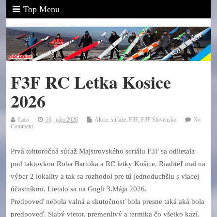
Top Menu
F3F RC Letka Kosice
2026
Laco
16. mája 2026
Akcie, súťaže
,
F3F
,
F3F Slovensko
No
Comment
Prvá tohtoročná súťaž Majstrovského seriálu F3F sa odlietala
pod taktovkou Roba Bartoka a RC letky Košice. Riaditeľ mal na
výber 2 lokality a tak sa rozhodol pre tú jednoduchšiu s viacej
účastníkmi. Lietalo sa na Gugli 3.Mája 2026.
Predpoveď nebola valná a skutočnosť bola presne taká aká bola
predpoveď. Slabý vietor, premenlivý a termika čo všetko kazí.