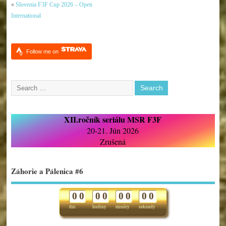
«
Slovenia F3F Cup 2026 – Open
International
Follow me on
XII.ročník seriálu MSR F3F
20-21. Jún 2026
Zrušená
Záhorie a Pálenica #6
0
0
0
0
0
0
0
0
dni
hodiny
minúty
sekundy