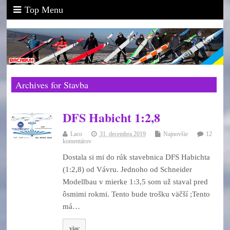
Top Menu
Archives for Stavba
DFS Habicht 1:2,8
Laco
31. decembra 2019
Najnovšie
12
komentárov
Dostala si mi do rúk stavebnica DFS Habichta
(1:2,8) od Vávru. Jednoho od Schneider
Modellbau v mierke 1:3,5 som už staval pred
ôsmimi rokmi. Tento bude trošku väčší ;Tento
má…
viac