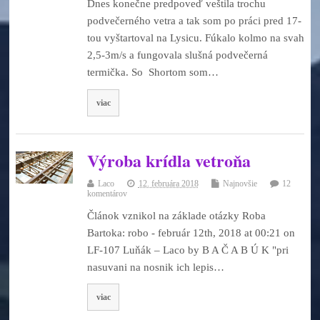
Dnes konečne predpoveď veštila trochu
podvečerného vetra a tak som po práci pred 17-
tou vyštartoval na Lysicu. Fúkalo kolmo na svah
2,5-3m/s a fungovala slušná podvečerná
termička. So Shortom som…
viac
Výroba krídla vetroňa
Laco
12. februára 2018
Najnovšie
12
komentárov
Článok vznikol na základe otázky Roba
Bartoka: robo - február 12th, 2018 at 00:21 on
LF-107 Luňák – Laco by B A Č A B Ú K "pri
nasuvani na nosnik ich lepis…
viac