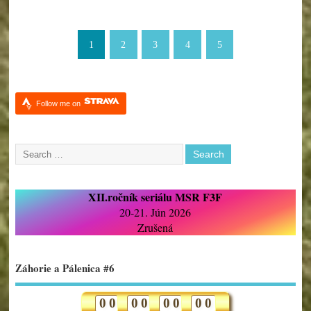
1
2
3
4
5
Follow me on
XII.ročník seriálu MSR F3F
20-21. Jún 2026
Zrušená
Záhorie a Pálenica #6
0
0
0
0
0
0
0
0