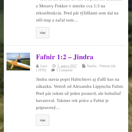
z Moravy Fokker v mierke cca 1:3 na
rekonštrukciu. Pred pár týždňami som dal na
stôl trup a začal som…
viac
Fafnir 1:2 – Jindra
Laco
5. marca 2017
Stavba - Vetrone (do
r.1970)
1 Comment
Jindra stavia popri Habichtovi aj ďalší kus na
zákazku. Vetroň od Alexandra Lippischa Fafnir.
Pred pár rokmi už jeden postavil, ale bohužiaľ
havaroval. Takmer rok práce a Fafnir je
pripravený…
viac