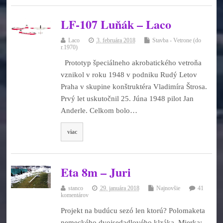
LF-107 Luňák – Laco
Laco
3. februára 2018
Stavba - Vetrone (do
r.1970)
Prototyp špeciálneho akrobatického vetroňa
vznikol v roku 1948 v podniku Rudý Letov
Praha v skupine konštruktéra Vladimíra Štrosa.
Prvý let uskutočnil 25. Júna 1948 pilot Jan
Anderle. Celkom bolo…
viac
Eta 8m – Juri
stanco
29. januára 2018
Najnovšie
41
komentárov
Projekt na budúcu sezó len ktorú? Polomaketa
nemeckého dvojsedadlového klzáka. Mierka: