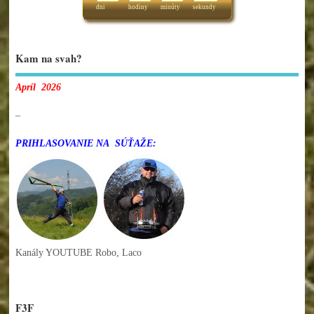
dni
hodiny
minúty
sekundy
Kam na svah?
Apríl 2026
–
PRIHLASOVANIE NA SÚŤAŽE:
Kanály YOUTUBE Robo, Laco
F3F