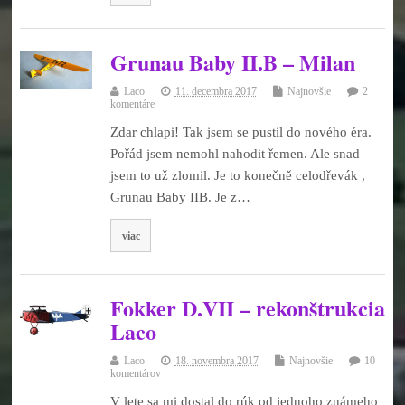
Grunau Baby II.B – Milan
Laco
11. decembra 2017
Najnovšie
2
komentáre
Zdar chlapi! Tak jsem se pustil do nového éra.
Pořád jsem nemohl nahodit řemen. Ale snad
jsem to už zlomil. Je to konečně celodřevák ,
Grunau Baby IIB. Je z…
viac
Fokker D.VII – rekonštrukcia
Laco
Laco
18. novembra 2017
Najnovšie
10
komentárov
V lete sa mi dostal do rúk od jednoho známeho