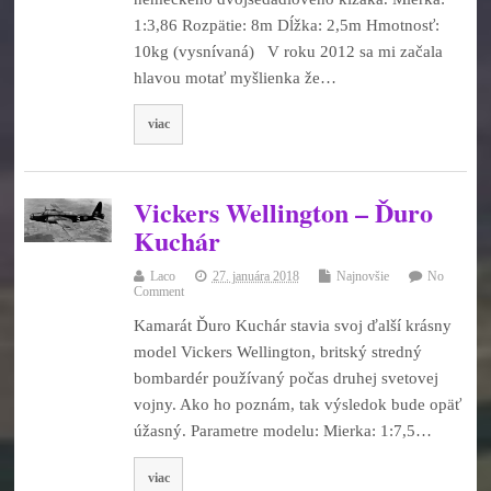
1:3,86 Rozpätie: 8m Dĺžka: 2,5m Hmotnosť:
10kg (vysnívaná) V roku 2012 sa mi začala
hlavou motať myšlienka že…
viac
Vickers Wellington – Ďuro
Kuchár
Laco
27. januára 2018
Najnovšie
No
Comment
Kamarát Ďuro Kuchár stavia svoj ďalší krásny
model Vickers Wellington, britský stredný
bombardér používaný počas druhej svetovej
vojny. Ako ho poznám, tak výsledok bude opäť
úžasný. Parametre modelu: Mierka: 1:7,5…
viac