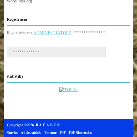
WordPress.org
Registrácia
Registrácia cez
ADMINISTRÁTORA
***************
***************
štatistiky
Copyright ©2026. B A Č A B Ú K
Stavba
Akcie, súťaže
Vetrone
F3F
F3F Slovensko