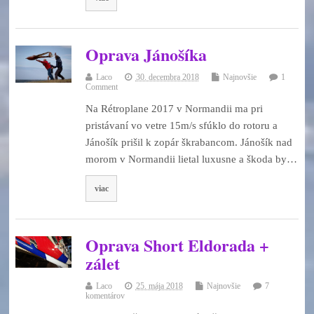
Oprava Jánošíka
Laco
30. decembra 2018
Najnovšie
1
Comment
Na Rétroplane 2017 v Normandii ma pri
pristávaní vo vetre 15m/s sfúklo do rotoru a
Jánošík prišil k zopár škrabancom. Jánošík nad
morom v Normandii lietal luxusne a škoda by…
viac
Oprava Short Eldorada +
zálet
Laco
25. mája 2018
Najnovšie
7
komentárov