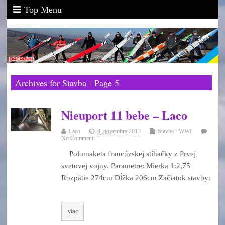
Top Menu
Archives for Stavba - Page 5
Nieuport 11 bebe – Laco
Laco
9. novembra 2013
Stavba - WWI
No Comment
Polomaketa francúzskej stíhačky z Prvej
svetovej vojny. Parametre: Mierka 1:2,75
Rozpätie 274cm Dĺžka 206cm Začiatok stavby:
viac