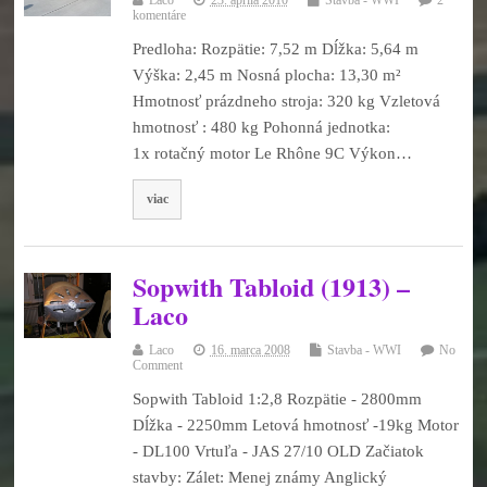
komentáre
Predloha: Rozpätie: 7,52 m Dĺžka: 5,64 m
Výška: 2,45 m Nosná plocha: 13,30 m²
Hmotnosť prázdneho stroja: 320 kg Vzletová
hmotnosť : 480 kg Pohonná jednotka:
1x rotačný motor Le Rhône 9C Výkon…
viac
Sopwith Tabloid (1913) –
Laco
Laco
16. marca 2008
Stavba - WWI
No
Comment
Sopwith Tabloid 1:2,8 Rozpätie - 2800mm
Dĺžka - 2250mm Letová hmotnosť -19kg Motor
- DL100 Vrtuľa - JAS 27/10 OLD Začiatok
stavby: Zálet: Menej známy Anglický