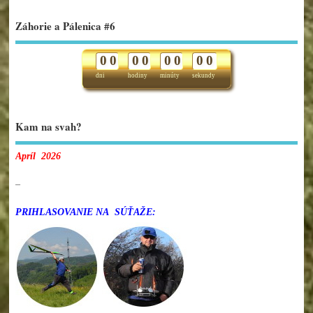
Záhorie a Pálenica #6
0
0
0
0
0
0
0
0
dni
hodiny
minúty
sekundy
Kam na svah?
Apríl 2026
–
PRIHLASOVANIE NA SÚŤAŽE: