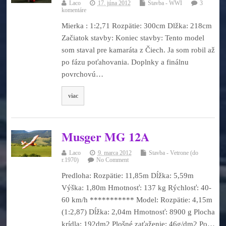
Laco
17. júna 2012
Stavba - WWI
3
komentáre
Mierka : 1:2,71 Rozpätie: 300cm Dlžka: 218cm
Začiatok stavby: Koniec stavby: Tento model
som staval pre kamaráta z Čiech. Ja som robil až
po fázu poťahovania. Doplnky a finálnu
povrchovú…
viac
Musger MG 12A
Laco
9. marca 2012
Stavba - Vetrone (do
r.1970)
No Comment
Predloha: Rozpätie: 11,85m Dĺžka: 5,59m
Výška: 1,80m Hmotnosť: 137 kg Rýchlosť: 40-
60 km/h *********** Model: Rozpätie: 4,15m
(1:2,87) Dĺžka: 2,04m Hmotnosť: 8900 g Plocha
krídla: 192dm2 Plošné zaťaženie: 46g/dm2 Po…