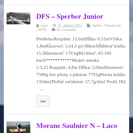
DFS – Sperber Junior
Laco
23. októbra 2012
Stavba - Vetrone (do
r.1970)
No Comment
Predloha:Rozpätie: 15,6mDĺžka: 6,51mVýška:
1,8mKĺzavosť: 1:24,3 pri 68km/hŠtíhlosť krídla:
15,3Hmotnosť: 170 kgRýchlosť: 45-100
km/h***********Model: mierka
1:3,25 Rozpätie: 4,8m Dĺžka: 2,04mHmotnosť:
7580g bez pilota, s pilotom 7791gPlocha krídla:
135dm2Plošné zaťaženie: 57,7g/dm2 Profil: HQ
…
viac
Morane Saulnier N – Laco