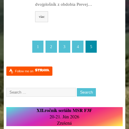
dvojplošník z obdobia Prevej…
viac
1
2
3
4
5
Follow me on
XII.ročník seriálu MSR F3F
20-21. Jún 2026
Zrušená