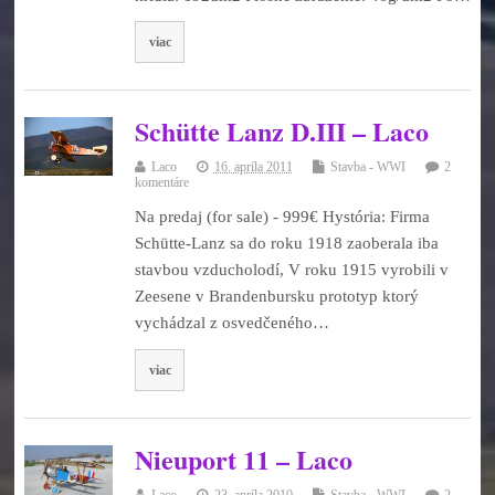
viac
Schütte Lanz D.III – Laco
Laco
16. apríla 2011
Stavba - WWI
2
komentáre
Na predaj (for sale) - 999€ Hystória: Firma
Schütte-Lanz sa do roku 1918 zaoberala iba
stavbou vzducholodí, V roku 1915 vyrobili v
Zeesene v Brandenbursku prototyp ktorý
vychádzal z osvedčeného…
viac
Nieuport 11 – Laco
Laco
23. apríla 2010
Stavba - WWI
2