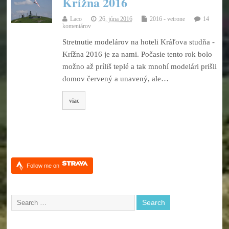
Krížna 2016
Laco
26. júna 2016
2016 - vetrone
14
komentárov
Stretnutie modelárov na hoteli Kráľova studňa -
Krížna 2016 je za nami. Počasie tento rok bolo
možno až príliš teplé a tak mnohí modelári prišli
domov červený a unavený, ale…
viac
Follow me on