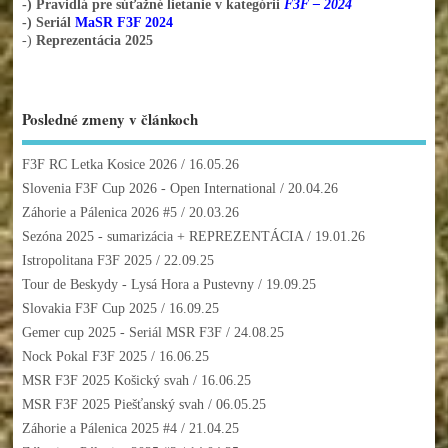
-) Pravidlá pre súťažné lietanie v kategórii
F3F – 2024
-) Seriál
MaSR F3F 2024
-)
Reprezentácia 2025
Posledné zmeny v článkoch
F3F RC Letka Kosice 2026
/ 16.05.26
Slovenia F3F Cup 2026 - Open International
/ 20.04.26
Záhorie a Pálenica 2026 #5
/ 20.03.26
Sezóna 2025 - sumarizácia + REPREZENTÁCIA
/ 19.01.26
Istropolitana F3F 2025
/ 22.09.25
Tour de Beskydy - Lysá Hora a Pustevny
/ 19.09.25
Slovakia F3F Cup 2025
/ 16.09.25
Gemer cup 2025 - Seriál MSR F3F
/ 24.08.25
Nock Pokal F3F 2025
/ 16.06.25
MSR F3F 2025 Košický svah
/ 16.06.25
MSR F3F 2025 Piešťanský svah
/ 06.05.25
Záhorie a Pálenica 2025 #4
/ 21.04.25