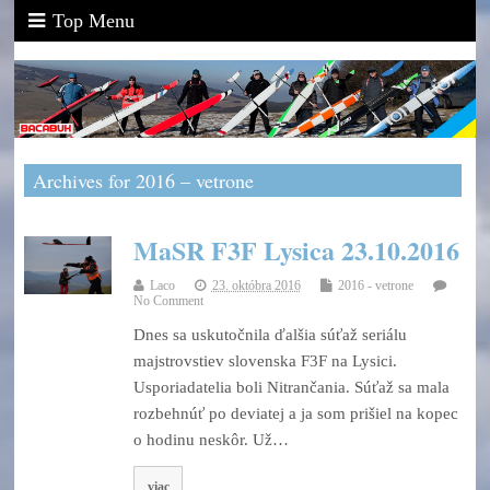
Top Menu
Archives for 2016 – vetrone
MaSR F3F Lysica 23.10.2016
Laco
23. októbra 2016
2016 - vetrone
No Comment
Dnes sa uskutočnila ďalšia súťaž seriálu
majstrovstiev slovenska F3F na Lysici.
Usporiadatelia boli Nitrančania. Súťaž sa mala
rozbehnúť po deviatej a ja som prišiel na kopec
o hodinu neskôr. Už…
viac