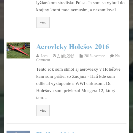
lyžiarskom stredisku Polsa. Ja som sa vybral do
krajiny ktorú moc nemusím, a nezamiloval…
viac
Aerovleky Holešov 2016
Laco
3. júla 2016
2016 - vetrone
No
Comment
Tento rok som stihol aj aerovleky v Holešove
kam som prišiel so Znojma - Hatí kde som
odlietal vystúpenie s WWI cirkusom. Do
Holešova som priviezol Musgera 12, ktorý
tam…
viac