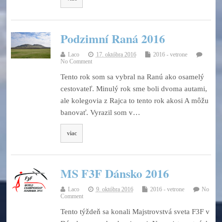
Podzimní Raná 2016
Laco
17. októbra 2016
2016 - vetrone
No Comment
Tento rok som sa vybral na Ranú ako osamelý
cestovateľ. Minulý rok sme boli dvoma autami,
ale kolegovia z Rajca to tento rok akosi A môžu
banovať. Vyrazil som v…
viac
MS F3F Dánsko 2016
Laco
9. októbra 2016
2016 - vetrone
No
Comment
Tento týždeň sa konali Majstrovstvá sveta F3F v