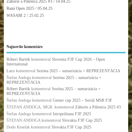
Záhorie a Pálenica 2025 #3
/ 14.04.25
Raná Open 2025
/ 05.04.25
WASABI 2
/ 25.02.25
Najnovšie komentáre
Róbert Bartók
komentoval
Slovenia F3F Cup 2026 – Open
International
Laco
komentoval
Sezóna 2025 – sumarizácia + REPREZENTÁCIA
Štefan Andoga
komentoval
Sezóna 2025 – sumarizácia +
REPREZENTÁCIA
Róbert Bartók
komentoval
Sezóna 2025 – sumarizácia +
REPREZENTÁCIA
Štefan Andoga
komentoval
Gemer cup 2025 – Seriál MSR F3F
ŠTEFAN ANDOGA, MGR.
komentoval
Záhorie a Pálenica 2025 #3
Štefan Andoga
komentoval
Istropolitana F3F 2025
ŠTEFAN ANDOGA
komentoval
Slovakia F3F Cup 2025
Dodo Keselak
komentoval
Slovakia F3F Cup 2025