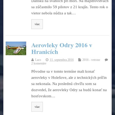
Dánsku na svahoch pri mori. Na majstrovstvách
sa zúčastnilo 59 pilotov z 21 krajín. Tento rok o
vietor nebola núdza a tak…
viac
Aerovleky Odry 2016 v
Hranicích
Laco
11. septembra 2016
2016 - vetrone
2 komentáre
Pôvodne sa v tomto termíne mali konať
aerovleky v Holešove, ale z technických príčin
sa nekonala. Na poslednú chvíľu som sa
dozvedel, že aerovleky Odry sa budú konať na
hosťovskom…
viac