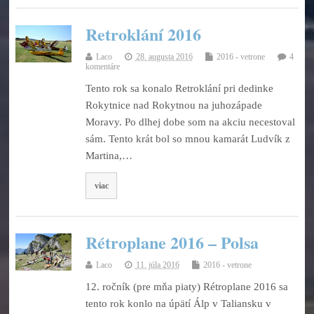
Retroklání 2016
Laco
28. augusta 2016
2016 - vetrone
4
komentáre
Tento rok sa konalo Retroklání pri dedinke
Rokytnice nad Rokytnou na juhozápade
Moravy. Po dlhej dobe som na akciu necestoval
sám. Tento krát bol so mnou kamarát Ludvík z
Martina,…
viac
Rétroplane 2016 – Polsa
Laco
11. júla 2016
2016 - vetrone
12. ročník (pre mňa piaty) Rétroplane 2016 sa
tento rok konlo na úpätí Álp v Taliansku v