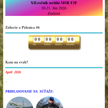
XII.ročník seriálu MSR F3F
20-21. Jún 2026
Zrušená
Záhorie a Pálenica #6
0
0
0
0
0
0
0
0
dni
hodiny
minúty
sekundy
Kam na svah?
Apríl 2026
–
PRIHLASOVANIE NA SÚŤAŽE: