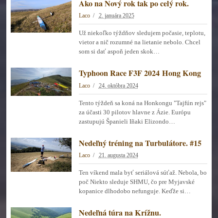
Ako na Nový rok tak po celý rok.
Laco
2. januára 2025
Už niekoľko týždňov sledujem počasie, teplotu,
vietor a nič rozumné na lietanie nebolo. Chcel
som si dať aspoň jeden skok…
Typhoon Race F3F 2024 Hong Kong
Laco
24. októbra 2024
Tento týždeň sa koná na Honkongu "Tajfún rejs"
za účasti 30 pilotov hlavne z Ázie. Európu
zastupujú Španieli Iñaki Elizondo…
Nedeľný tréning na Turbulátore. #15
Laco
21. augusta 2024
Ten víkend mala byť seriálová súťaž. Nebola, bo
poč Niekto sleduje SHMU, čo pre Myjavské
kopanice dlhodobo nefunguje. Keďže si…
Nedeľná túra na Krížnu.