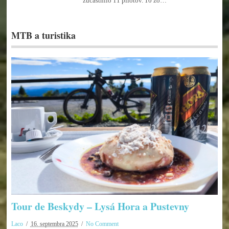
zúčastnilo 11 pilotov. 10 zo…
MTB a turistika
Tour de Beskydy – Lysá Hora a Pustevny
Laco
16. septembra 2025
No Comment