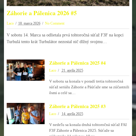
Záhorie a Pálenica 2026 #5
Laco
18. marca 2026
No Comment
V sobotu 14. Marca sa odlietala prvá tohtoročná súťaž F3F na kopci
Turbulá tento krát Turbulátor nezostal nič dlžný svojmu…
Záhorie a Pálenica 2025 #4
Laco
21. apríla 2025
V sobotu sa konala v poradí tretia tohtoročná
súťaž seriálu Záhorie a Páúťaže sme sa zúčastnili
ôsmi a celé sa…
Záhorie a Pálenica 2025 #3
Laco
14. apríla 2025
V nedeľu sa konala druhá tohtoročná súťaž FAI
F3F Záhorie a Pálenica 2025. Súťaže sa