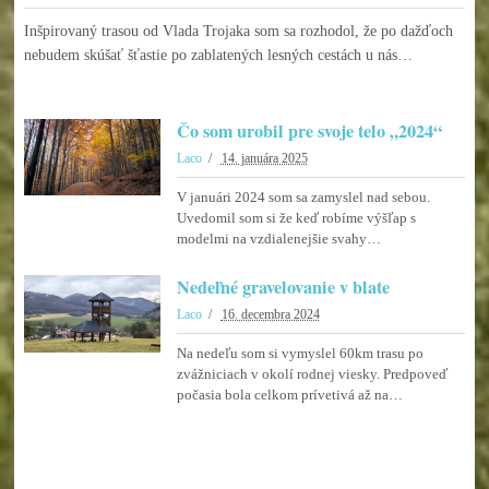
Inšpirovaný trasou od Vlada Trojaka som sa rozhodol, že po dažďoch
nebudem skúšať šťastie po zablatených lesných cestách u nás…
Čo som urobil pre svoje telo „2024“
Laco
14. januára 2025
V januári 2024 som sa zamyslel nad sebou.
Uvedomil som si že keď robíme výšľap s
modelmi na vzdialenejšie svahy…
Nedeľné gravelovanie v blate
Laco
16. decembra 2024
Na nedeľu som si vymyslel 60km trasu po
zvážniciach v okolí rodnej viesky. Predpoveď
počasia bola celkom prívetivá až na…