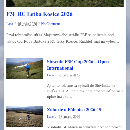
F3F RC Letka Kosice 2026
Laco
16. mája 2026
No Comment
Prvá tohtoročná súťaž Majstrovského seriálu F3F sa odlietala pod
taktovkou Roba Bartoka a RC letky Košice. Riaditeľ mal na výber…
Slovenia F3F Cup 2026 – Open
International
Laco
20. apríla 2026
Aj tento rok sme sa vybrali do Slovinska na
sveťák F3F. Aj tento rok bola predpoveď počasia
úplne iná ako…
Záhorie a Pálenica 2026 #5
Laco
18. marca 2026
V sobotu 14. Marca sa odlietala prvá tohtoročná