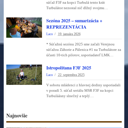
súťaž F3F na kopci Turbulá tento krát
Turbulátor nezostal nič dlžný svojmu…
Sezóna 2025 – sumarizácia +
REPREZENTÁCIA
Laco
19. januára 2026
* Súťažnú sezónu 2025 sme začali Verejnou
súťažou Záhorie a Pálenica #1 na Turbulátore za
účasti 10-tich pilotov, usporiadateľ LMK…
Istropolitana F3F 2025
Laco
22. septembra 2025
V sobotu mládenci z hlavnej dediny usporiadali
v poradí 5. súťaž seriálu MSR F3F na kopci
Turbuláásny slnečný a teplý…
Najnovšie