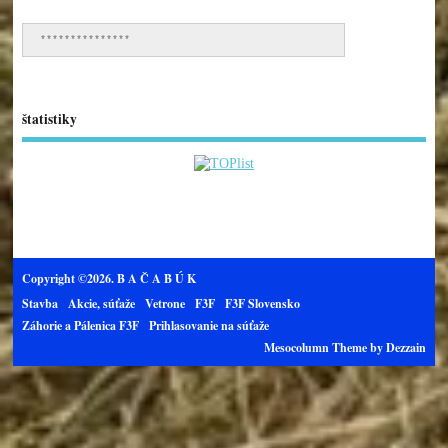
***************
štatistiky
Copyright ©2026. B A Č A B Ú K
Stavba
Akcie, súťaže
Vetrone
F3F
F3F Slovensko
Záhorie a Pálenica F3F
Prihlasovanie na súťaže
Mesocolumn
Theme by Dezzain