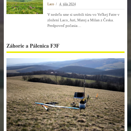
Laco
4. júla 2024
V nedeľu sme si urobili túru vo Veľkej Fatre v
zložení Laco, Juri, Matej a Milan z Česka.
Predpoveď počasia…
Záhorie a Pálenica F3F