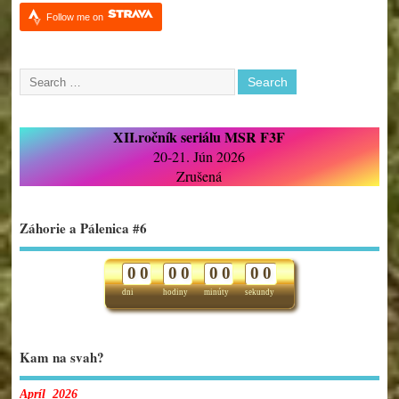
Follow me on
XII.ročník seriálu MSR F3F
20-21. Jún 2026
Zrušená
Záhorie a Pálenica #6
0
0
0
0
0
0
0
0
dni
hodiny
minúty
sekundy
Kam na svah?
Apríl 2026