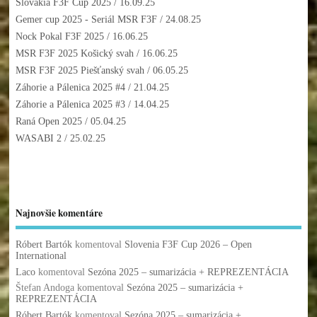
Slovakia F3F Cup 2025
/ 16.09.25
Gemer cup 2025 - Seriál MSR F3F
/ 24.08.25
Nock Pokal F3F 2025
/ 16.06.25
MSR F3F 2025 Košický svah
/ 16.06.25
MSR F3F 2025 Piešťanský svah
/ 06.05.25
Záhorie a Pálenica 2025 #4
/ 21.04.25
Záhorie a Pálenica 2025 #3
/ 14.04.25
Raná Open 2025
/ 05.04.25
WASABI 2
/ 25.02.25
Najnovšie komentáre
Róbert Bartók
komentoval
Slovenia F3F Cup 2026 – Open
International
Laco
komentoval
Sezóna 2025 – sumarizácia + REPREZENTÁCIA
Štefan Andoga
komentoval
Sezóna 2025 – sumarizácia +
REPREZENTÁCIA
Róbert Bartók
komentoval
Sezóna 2025 – sumarizácia +