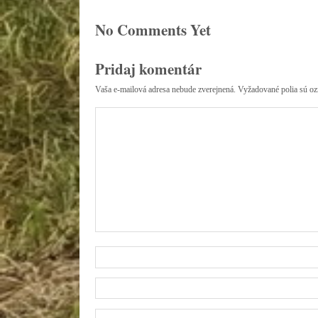
No Comments Yet
Pridaj komentár
Vaša e-mailová adresa nebude zverejnená.
Vyžadované polia sú o