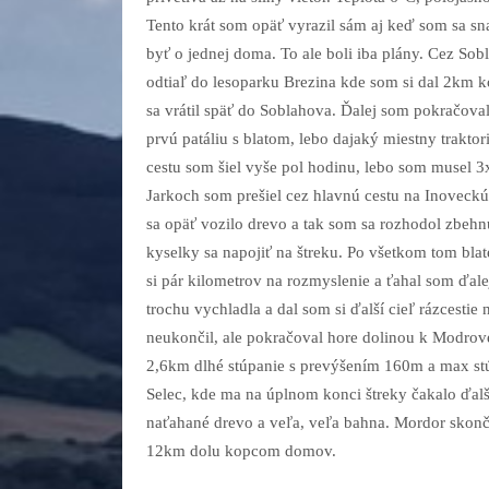
Tento krát som opäť vyrazil sám aj keď som sa sna
byť o jednej doma. To ale boli iba plány. Cez Sob
odtiaľ do lesoparku Brezina kde som si dal 2km k
sa vrátil späť do Soblahova. Ďalej som pokračova
prvú patáliu s blatom, lebo dajaký miestny trakto
cestu som šiel vyše pol hodinu, lebo som musel 3x 
Jarkoch som prešiel cez hlavnú cestu na Inoveck
sa opäť vozilo drevo a tak som sa rozhodol zbeh
kyselky sa napojiť na štreku. Po všetkom tom bla
si pár kilometrov na rozmyslenie a ťahal som ďal
trochu vychladla a dal som si ďalší cieľ rázcestie
neukončil, ale pokračoval hore dolinou k Modrove
2,6km dlhé stúpanie s prevýšením 160m a max s
Selec, kde ma na úplnom konci štreky čakalo ďalš
naťahané drevo a veľa, veľa bahna. Mordor skonči
12km dolu kopcom domov.