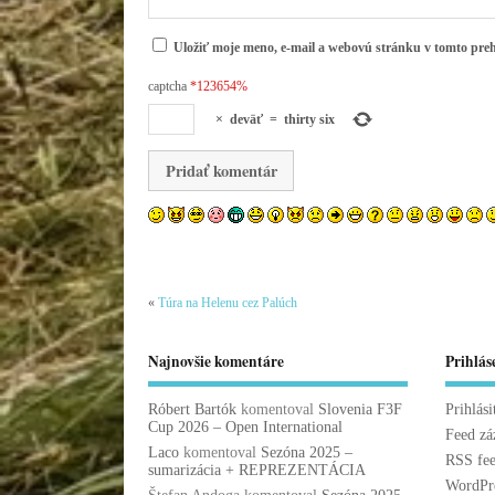
Uložiť moje meno, e-mail a webovú stránku v tomto pre
captcha
*123654%
×
deväť
=
thirty six
«
Túra na Helenu cez Palúch
Najnovšie komentáre
Prihlás
Róbert Bartók
komentoval
Slovenia F3F
Prihlási
Cup 2026 – Open International
Feed z
Laco
komentoval
Sezóna 2025 –
RSS fe
sumarizácia + REPREZENTÁCIA
WordPre