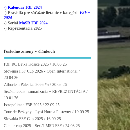
-) Kalendár F3F 2024
-) Pravidlá pre súťažné lietanie v kategórii
F3F –
2024
-) Seriál
MaSR F3F 2024
-)
Reprezentácia 2025
Posledné zmeny v článkoch
F3F RC Letka Kosice 2026
/ 16.05.26
Slovenia F3F Cup 2026 - Open International
/
20.04.26
Záhorie a Pálenica 2026 #5
/ 20.03.26
Sezóna 2025 - sumarizácia + REPREZENTÁCIA
/
19.01.26
Istropolitana F3F 2025
/ 22.09.25
Tour de Beskydy - Lysá Hora a Pustevny
/ 19.09.25
Slovakia F3F Cup 2025
/ 16.09.25
Gemer cup 2025 - Seriál MSR F3F
/ 24.08.25