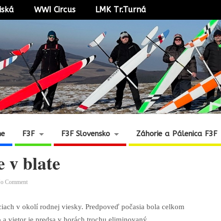
iská
WWI Circus
LMK Tr.Turná
ne
F3F
F3F Slovensko
Záhorie a Pálenica F3F
 v blate
o Comment
iach v okolí rodnej viesky. Predpoveď počasia bola celkom
no a vietor je predsa v horách trochu eliminovaný.