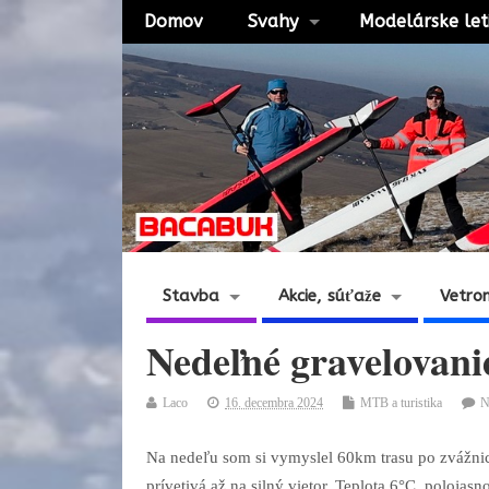
Domov
Svahy
Modelárske let
Stavba
Akcie, súťaže
Vetro
Nedeľné gravelovanie
Laco
16. decembra 2024
MTB a turistika
N
Na nedeľu som si vymyslel 60km trasu po zvážnic
prívetivá až na silný vietor. Teplota 6°C, polojas