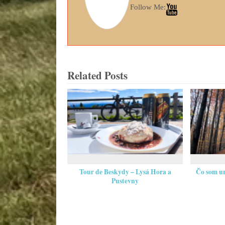
Follow Me:
Related Posts
Tour de Beskydy – Lysá Hora a
Čo som ur
Pustevny