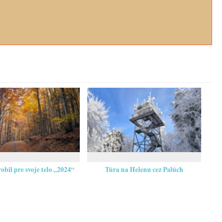
obil pre svoje telo „2024“
Túra na Helenu cez Palúch