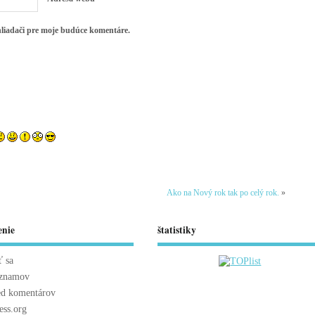
hliadači pre moje budúce komentáre.
Ako na Nový rok tak po celý rok.
»
enie
štatistiky
ť sa
áznamov
ed komentárov
ss.org