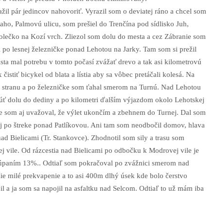
žil pár jedincov nahovoriť. Vyrazil som o deviatej ráno a chcel som
laho, Palmovú ulicu, som prešiel do Trenčína pod sídlisko Juh,
olečko na Kozí vrch. Zliezol som dolu do mesta a cez Zábranie som
l po lesnej železničke ponad Lehotou na Jarky. Tam som si prežil
rista mal potrebu v tomto počasí zvážať drevo a tak asi kilometrovú
čistiť bicykel od blata a lístia aby sa vôbec pretáčali kolesá. Na
ú stranu a po železničke som ťahal smerom na Turnú. Nad Lehotou
núť dolu do dediny a po kilometri ďalším výjazdom okolo Lehotskej
te som aj uvažoval, že výlet ukončím a zbehnem do Turnej. Dal som
ej po štreke ponad Patlíkovou. Ani tam som neodbočil domov, hlava
 nad Bielicami (Tr. Stankovce). Zhodnotil som sily a trasu som
j vile. Od rázcestia nad Bielicami po odbočku k Modrovej vile je
túpaním 13%.. Odtiaľ som pokračoval po zvážnici smerom nad
ie milé prekvapenie a to asi 400m dlhý úsek kde bolo čerstvo
l a ja som sa napojil na asfaltku nad Selcom. Odtiaľ to už mám iba