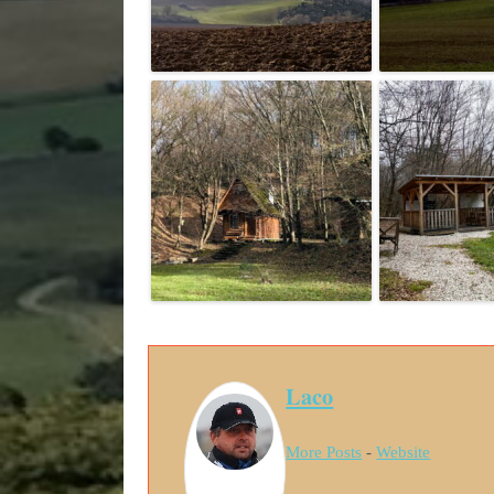
Laco
More Posts
-
Website