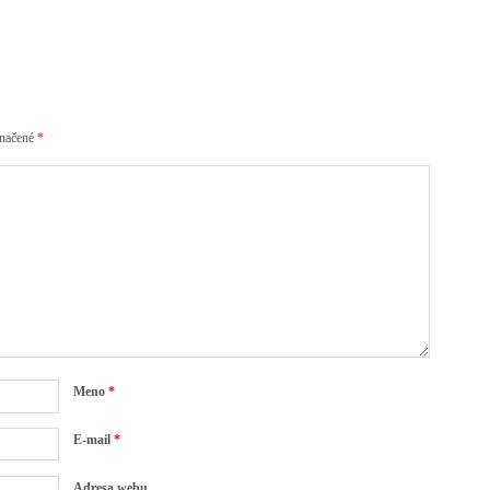
značené
*
Meno
*
E-mail
*
Adresa webu