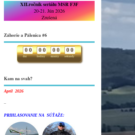
XII.ročník seriálu MSR F3F
20-21. Jún 2026
Zrušená
Záhorie a Pálenica #6
0
0
0
0
0
0
0
0
dni
hodiny
minúty
sekundy
Kam na svah?
Apríl 2026
–
PRIHLASOVANIE NA SÚŤAŽE: