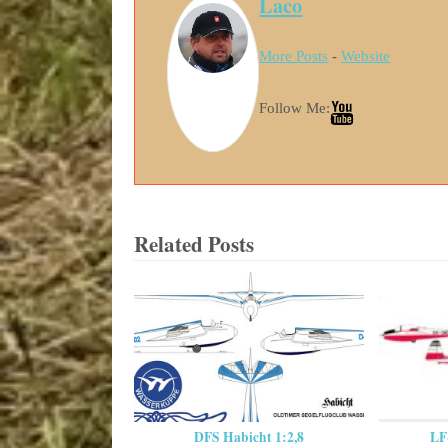
Laco
More Posts
-
Website
Follow Me:
Related Posts
DFS Habicht 1:2,8
LF