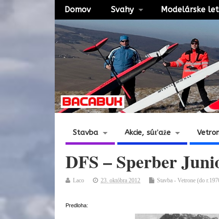
Domov
Svahy
Modelárske let
Stavba
Akcie, súťaže
Vetro
DFS – Sperber Juni
Laco
23. októbra 2012
Stavba - Vetrone (do r.197
Predloha: