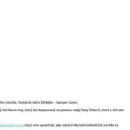
o vetroňa. Tentokrát niečo štíhlejšie – Sperper Junior.
 bol hlavne trup, ktorý bol dopasovaný na postavu malej Hany Reitsch, ktorá s ním ako
calesoaring.co.uk
ktorý som upravil tak, aby rebrá krídla boli konštrukčné a krídlo sa