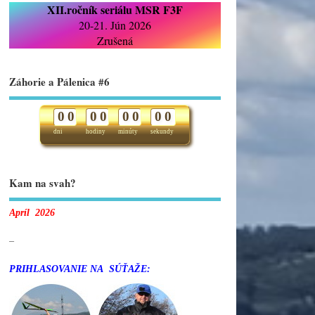
XII.ročník seriálu MSR F3F
20-21. Jún 2026
Zrušená
Záhorie a Pálenica #6
0
0
0
0
0
0
0
0
dni
hodiny
minúty
sekundy
Kam na svah?
Apríl 2026
–
PRIHLASOVANIE NA SÚŤAŽE: