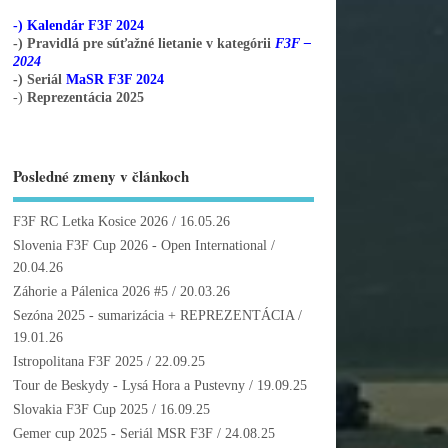
-) Kalendár F3F 2024
-) Pravidlá pre súťažné lietanie v kategórii
F3F –
2024
-) Seriál
MaSR F3F 2024
-)
Reprezentácia 2025
Posledné zmeny v článkoch
F3F RC Letka Kosice 2026
/ 16.05.26
Slovenia F3F Cup 2026 - Open International
/
20.04.26
Záhorie a Pálenica 2026 #5
/ 20.03.26
Sezóna 2025 - sumarizácia + REPREZENTÁCIA
/
19.01.26
Istropolitana F3F 2025
/ 22.09.25
Tour de Beskydy - Lysá Hora a Pustevny
/ 19.09.25
Slovakia F3F Cup 2025
/ 16.09.25
Gemer cup 2025 - Seriál MSR F3F
/ 24.08.25