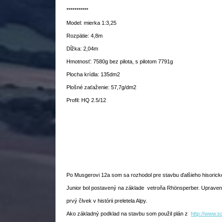
***********
Model: mierka 1:3,25
Rozpätie: 4,8m
Dĺžka: 2,04m
Hmotnosť: 7580g bez pilota, s pilotom 7791g
Plocha krídla: 135dm2
Plošné zaťaženie: 57,7g/dm2
Profil: HQ 2.5/12
Po Musgerovi 12a som sa rozhodol pre stavbu ďalšieho hisorickéh
Junior bol postavený na základe vetroňa Rhönsperber. Upravený
prvý člvek v histórii preletela Alpy.
Ako základný podklad na stavbu som použil plán z
http://www.s