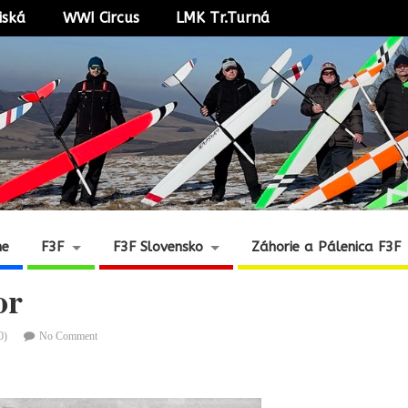
iská
WWI Circus
LMK Tr.Turná
ne
F3F
F3F Slovensko
Záhorie a Pálenica F3F
or
0)
No Comment