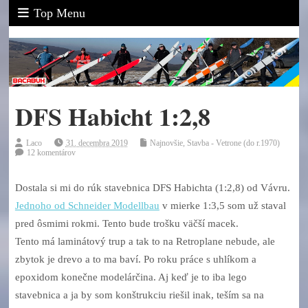
Top Menu
DFS Habicht 1:2,8
Laco
31. decembra 2019
Najnovšie
,
Stavba - Vetrone (do r.1970)
12 komentárov
Dostala si mi do rúk stavebnica DFS Habichta (1:2,8) od Vávru.
Jednoho od Schneider Modellbau
v mierke 1:3,5 som už staval
pred ôsmimi rokmi. Tento bude trošku väčší macek.
Tento má laminátový trup a tak to na Retroplane nebude, ale
zbytok je drevo a to ma baví. Po roku práce s uhlíkom a
epoxidom konečne modelárčina. Aj keď je to iba lego
stavebnica a ja by som konštrukciu riešil inak, teším sa na