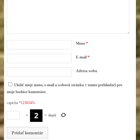
Meno
*
E-mail
*
Adresa webu
Uložiť moje meno, e-mail a webovú stránku v tomto prehliadači pre
moje budúce komentáre.
captcha
*123654%
×
=
štyri