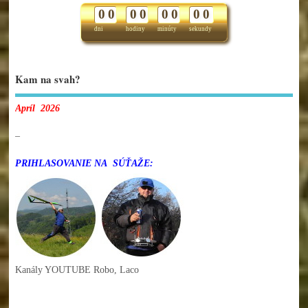
0
0
0
0
0
0
0
0
dni
hodiny
minúty
sekundy
Kam na svah?
Apríl 2026
–
PRIHLASOVANIE NA SÚŤAŽE:
Kanály YOUTUBE Robo, Laco