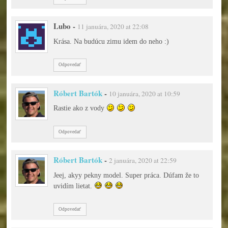
Lubo
-
11 januára, 2020 at 22:08
Krása. Na budúcu zimu idem do neho :)
Odpovedať
Róbert Bartók
-
10 januára, 2020 at 10:59
Rastie ako z vody
Odpovedať
Róbert Bartók
-
2 januára, 2020 at 22:59
Jeej, akyy pekny model. Super práca. Dúfam že to
uvidím lietat.
Odpovedať