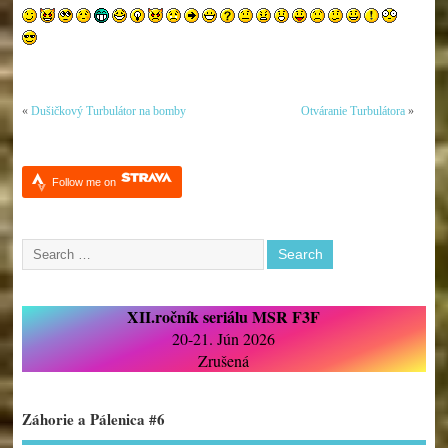
«
Dušičkový Turbulátor na bomby
Otváranie Turbulátora
»
Follow me on
XII.ročník seriálu MSR F3F
20-21. Jún 2026
Zrušená
Záhorie a Pálenica #6