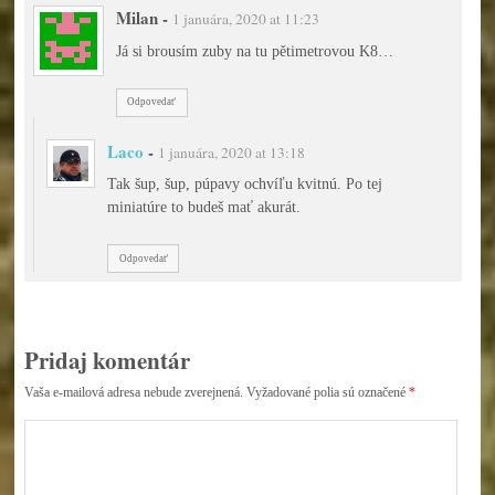
Milan
-
1 januára, 2020 at 11:23
Já si brousím zuby na tu pětimetrovou K8…
Odpovedať
Laco
-
1 januára, 2020 at 13:18
Tak šup, šup, púpavy ochvíľu kvitnú. Po tej
miniatúre to budeš mať akurát.
Odpovedať
Pridaj komentár
Vaša e-mailová adresa nebude zverejnená.
Vyžadované polia sú označené
*