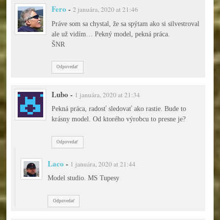
Fero
-
2 januára, 2020 at 21:46
Práve som sa chystal, že sa spýtam ako si silvestroval
ale už vidím… Pekný model, pekná práca.
ŠNR
Odpovedať
Lubo
-
1 januára, 2020 at 21:34
Pekná práca, radosť sledovať ako rastie. Bude to
krásny model. Od ktorého výrobcu to presne je?
Odpovedať
Laco
-
1 januára, 2020 at 21:44
Model studio. MS Tupesy
Odpovedať