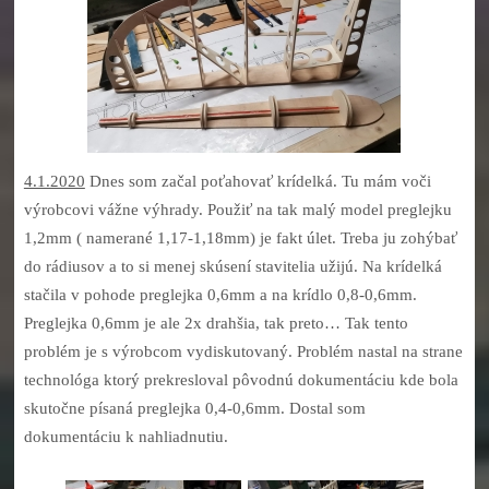
4.1.2020
Dnes som začal poťahovať krídelká. Tu mám voči
výrobcovi vážne výhrady. Použiť na tak malý model preglejku
1,2mm ( namerané 1,17-1,18mm) je fakt úlet. Treba ju zohýbať
do rádiusov a to si menej skúsení stavitelia užijú. Na krídelká
stačila v pohode preglejka 0,6mm a na krídlo 0,8-0,6mm.
Preglejka 0,6mm je ale 2x drahšia, tak preto… Tak tento
problém je s výrobcom vydiskutovaný. Problém nastal na strane
technológa ktorý prekresloval pôvodnú dokumentáciu kde bola
skutočne písaná preglejka 0,4-0,6mm. Dostal som
dokumentáciu k nahliadnutiu.