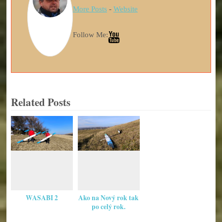
More Posts
-
Website
Follow Me:
Related Posts
WASABI 2
Ako na Nový rok tak
po celý rok.