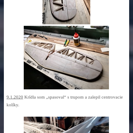
9.1.2020
Krídla som „spasoval“ s trupom a zalepil centrovacie
kolíky.