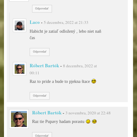
Odpovedať
Laco
-
5 decembra, 2022 at 21:33
Habicht je zatiaľ odložený , lebo niet naň
čas
Odpovedať
Róbert Bartók
-
8 decembra, 2022 at
00:11
Raz to pride a bude to pjekna štace
Odpovedať
Róbert Bartók
-
3 novembra, 2020 at 22:48
Raz tie Pupavy hadam porastu
Odpovedať