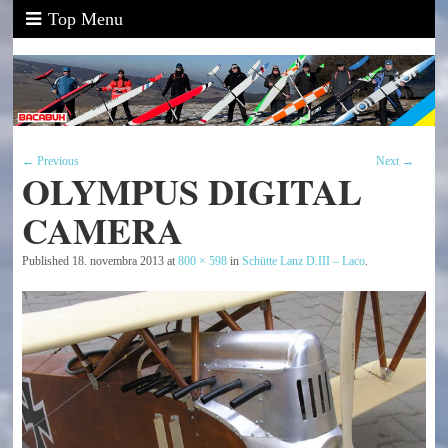
Top Menu
← Previous
Next →
OLYMPUS DIGITAL
CAMERA
Published
18. novembra 2013
at
800 × 598
in
Schütte Lanz D.III – Laco
.