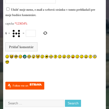
Uložiť moje meno, e-mail a webovú stránku v tomto prehliadači pre
moje budúce komentáre.
captcha
*123654%
6
+
=
Follow me on