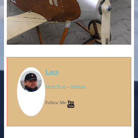
Laco
More Posts
-
Website
Follow Me: