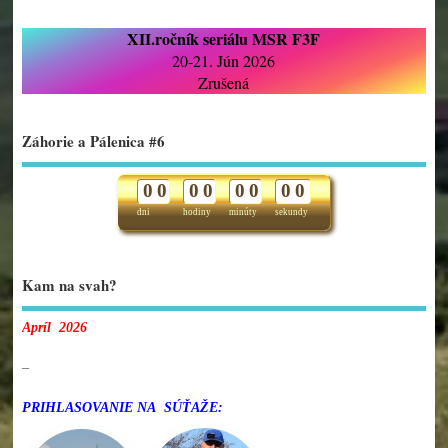
XII.ročník seriálu MSR F3F
20-21. Jún 2026
Zrušená
Záhorie a Pálenica #6
0
0
0
0
0
0
0
0
dni
hodiny
minúty
sekundy
Kam na svah?
Apríl 2026
–
PRIHLASOVANIE NA SÚŤAŽE: