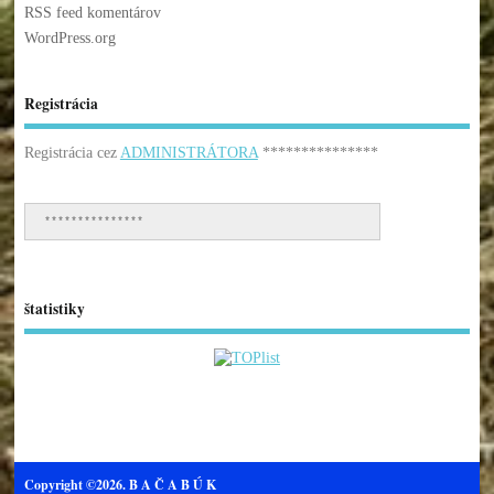
RSS feed komentárov
WordPress.org
Registrácia
Registrácia cez
ADMINISTRÁTORA
***************
***************
štatistiky
Copyright ©2026. B A Č A B Ú K