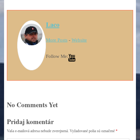
Laco
More Posts
-
Website
Follow Me:
No Comments Yet
Pridaj komentár
Vaša e-mailová adresa nebude zverejnená.
Vyžadované polia sú označené
*