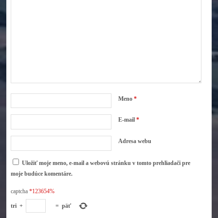
Meno
*
E-mail
*
Adresa webu
Uložiť moje meno, e-mail a webovú stránku v tomto prehliadači pre
moje budúce komentáre.
captcha
*123654%
tri
+
=
päť