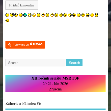
Follow me on
XII.ročník seriálu MSR F3F
20-21. Jún 2026
Zrušená
Záhorie a Pálenica #6