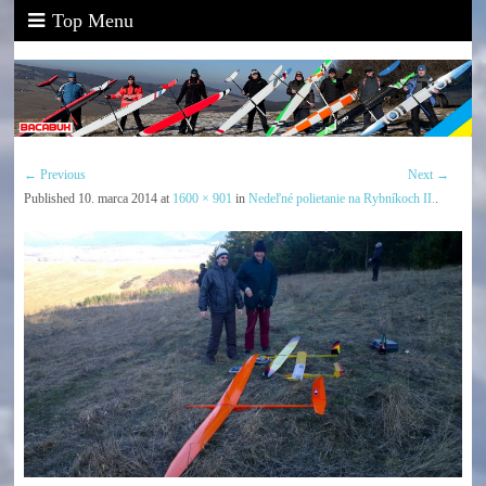
Top Menu
← Previous
Next →
Published
10. marca 2014
at
1600 × 901
in
Nedeľné polietanie na Rybníkoch II.
.