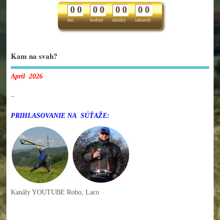
0
0
0
0
0
0
0
0
dni
hodiny
minúty
sekundy
Kam na svah?
Apríl 2026
–
PRIHLASOVANIE NA SÚŤAŽE:
Kanály YOUTUBE Robo, Laco