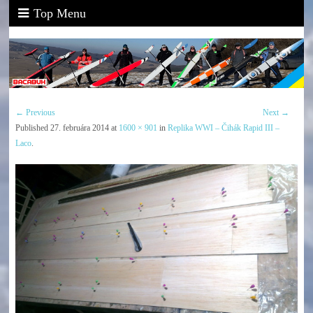
Top Menu
← Previous
Next →
Published
27. februára 2014
at
1600 × 901
in
Replika WWI – Čihák Rapid III –
Laco
.