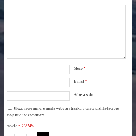
Meno
*
E-mail
*
Adresa webu
Uložiť moje meno, e-mail a webovú stránku v tomto prehliadači pre
moje budúce komentáre.
captcha
*123654%