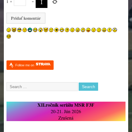
1
×
=
Follow me on
XII.ročník seriálu MSR F3F
20-21. Jún 2026
Zrušená