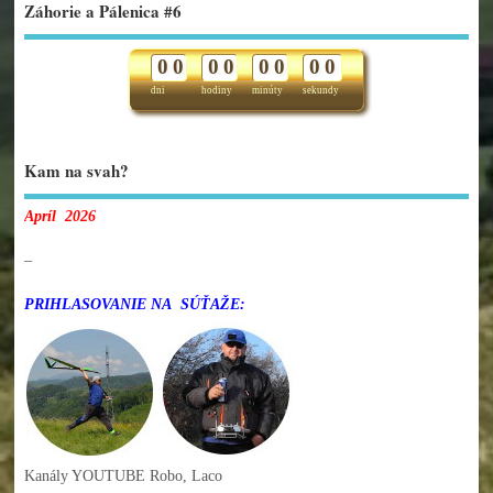
Záhorie a Pálenica #6
0
0
0
0
0
0
0
0
dni
hodiny
minúty
sekundy
Kam na svah?
Apríl 2026
–
PRIHLASOVANIE NA SÚŤAŽE:
Kanály YOUTUBE Robo, Laco