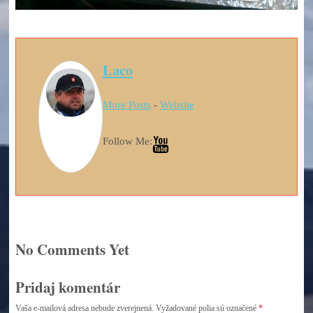
Laco
More Posts
-
Website
Follow Me:
No Comments Yet
Pridaj komentár
Vaša e-mailová adresa nebude zverejnená.
Vyžadované polia sú označené
*