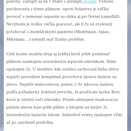
potreby. Zakúpiť sa dá v Prahe v predajni
Aviatik
. Výhoda
poťahovania s týmto plátnom oproti Solartexu je väčšia
pevnosť a nemenné napnutie na slnku aj pri čiernej kamufláži.
Nevýhoda je trošku väčšia pracnosť, ale tí čo sú zvyknutý
poťahovať s modelárskymi papiermi (Modelspan, Japan,
Mikelanta…) nebudú mať žiadny problém.
Celú kostru modelu (trup aj krídla) ktorá príde potiahnuť
plátnom nalakujem nezriedeným lepiacim nitrolakom. Náter
opakujem 3x. U modelov kde zostáva zachovaná farba dreva
najskôr prevediem kompletnú povrchovú úpravu lazúrou na
drevo. Najskôr tenkovrstvou, potom 2-3x lakovou lazúrou
podľa požiadavky lesklosti povrchu. Ja používam lazúru Bori,
ktorá je odolná voči nitrolaku. Potom olemujem maskovacou
páskou miesta kam príde plátno a lakujem na lazúru 3x
nezriedeným lepiacim lakom. Jednotlivé vrstvy opakujem vždy
až po zaschnutí predošlej.