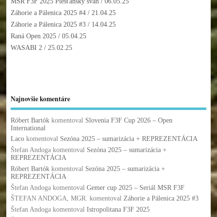
MSR F3F 2025 Piešťanský svah
/ 06.05.25
Záhorie a Pálenica 2025 #4
/ 21.04.25
Záhorie a Pálenica 2025 #3
/ 14.04.25
Raná Open 2025
/ 05.04.25
WASABI 2
/ 25.02.25
Najnovšie komentáre
Róbert Bartók
komentoval
Slovenia F3F Cup 2026 – Open
International
Laco
komentoval
Sezóna 2025 – sumarizácia + REPREZENTÁCIA
Štefan Andoga
komentoval
Sezóna 2025 – sumarizácia +
REPREZENTÁCIA
Róbert Bartók
komentoval
Sezóna 2025 – sumarizácia +
REPREZENTÁCIA
Štefan Andoga
komentoval
Gemer cup 2025 – Seriál MSR F3F
ŠTEFAN ANDOGA, MGR.
komentoval
Záhorie a Pálenica 2025 #3
Štefan Andoga
komentoval
Istropolitana F3F 2025