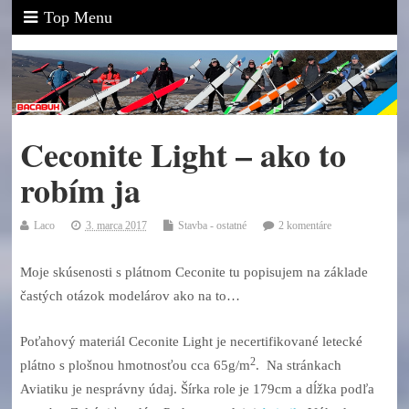
Top Menu
Ceconite Light – ako to
robím ja
Laco
3. marca 2017
Stavba - ostatné
2 komentáre
Moje skúsenosti s plátnom Ceconite tu popisujem na základe
častých otázok modelárov ako na to…
Poťahový materiál Ceconite Light je necertifikované letecké
2
plátno s plošnou hmotnosťou cca 65g/m
. Na stránkach
Aviatiku je nesprávny údaj. Šírka role je 179cm a dĺžka podľa