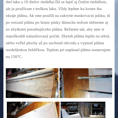
diel laku a 10 dielov riedidla) Dá sa lepiť aj čistým riedidlom,
ale ja používam s troškou laku. Vždy lepíme ku kostre iba
okraje plátna. Ak sme použili na zakrytie maskovaciu pásku, tú
po orezaní plátna po hrane pásky lámacím nožom strhneme aj
zo zbytkami presahujúceho plátna. Režieme tak, aby sme si
nepoškodili nalazúrovaný poťah. Zbytok plátna lepím na rebrá,
alebo veľké plochy až po uschnutí obvodu a vypnutí plátna
modelárskou žehličkou. Teplotu pri napínaní plátna nastavujem
na 150°C.