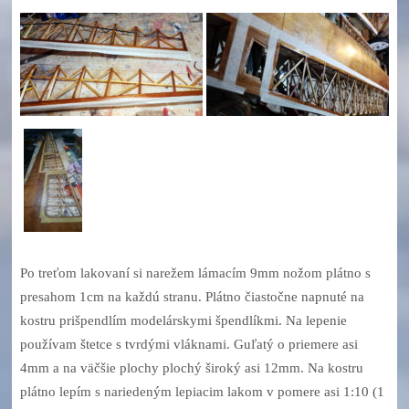
Po treťom lakovaní si narežem lámacím 9mm nožom plátno s
presahom 1cm na každú stranu. Plátno čiastočne napnuté na
kostru prišpendlím modelárskymi špendlíkmi. Na lepenie
používam štetce s tvrdými vláknami. Guľatý o priemere asi
4mm a na väčšie plochy plochý široký asi 12mm. Na kostru
plátno lepím s nariedeným lepiacim lakom v pomere asi 1:10 (1