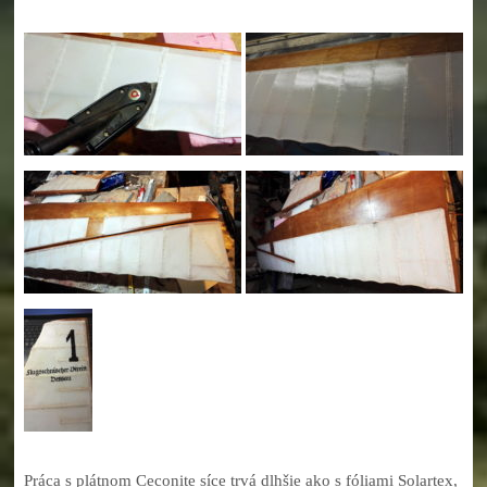
Práca s plátnom Ceconite síce trvá dlhšie ako s fóliami Solartex,