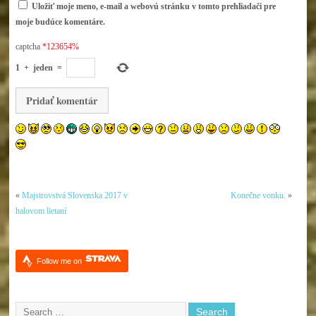
Uložiť moje meno, e-mail a webovú stránku v tomto prehliadači pre
moje budúce komentáre.
captcha
*123654%
1
+
jeden
=
«
Majstrovstvá Slovenska 2017 v
Konečne vonku.
»
halovom lietaní
Follow me on