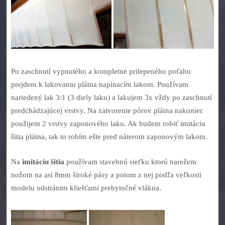
Po zaschnutí vypnutého a kompletne prilepeného poťahu
prejdem k lakovaniu plátna napínacím lakom. Používam
nariedený lak 3:1 (3 diely laku) a lakujem 3x vždy po zaschnutí
predchádzajúcej vrstvy. Na zatvorenie pórov plátna nakoniec
použijem 2 vrstvy zaponového laku. Ak budem robiť imitáciu
šitia plátna, tak to robím ešte pred náterom zaponovým lakom.
Na
imitáciu šitia
používam stavebnú sieťku ktorú narežem
nožom na asi 8mm široké pásy a potom z nej podľa veľkosti
modelu odstránim kliešťami prebytočné vlákna.