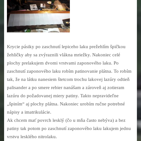
Krycie pásiky po zaschnutí lepiceho laku prežehlím špičkou
žehličky aby sa zvýraznili vlákna mriežky. Nakoniec celé
plochy prelakujem dvomi vrstvami zaponového laku. Po
zaschnutí zaponového laku robím patinovanie plátna. To robím
tak, že na látku nanesiem štetcom trochu lakovej lazúry odtieň
palisander a po smere rebier nanášam a zároveň aj zotieram
lazúru do požadovanej miery patiny. Takto nepravideľne
„špiním“ aj plochy plátna. Nakoniec urobím ručne potrebné
nápisy a imatrikulácie.
Ak chcem mať povrch lesklý (čo u mňa často nebýva) a bez
patiny tak potom po zaschnutí zaponového laku lakujem jednu
vrstvu lesklého nitrolaku.