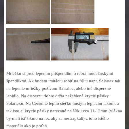
Mriežku si pred lepením prišpendlím o rebrá modelárskymi
špendlíkmi. Ak budem imitáciu robiť na fóliu napr. Solartex tak
na lepenie mriežky požívam Balsaloc, alebo iné disperzné
lepidlo. Na disperzii dobre držia nažehlené krycie pásiky
Solartexu. Na Ceconite lepím sieťku hustým lepiacim lakom, a
tak isto aj krycie pásiky narezané na šírku cca 11-12mm (vlákna
by mali ísť šikmo na rez aby sa nestrapkali) z toho istého
materiálu ako je poťah.