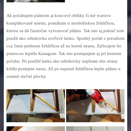
Ak poťahujem plátnom aj koncové oblúky či iné tvarovo
komplikované miesta, pomáham si modelárskou žehličkou,
ktorou sa dá čiastočne vytvarovať plátno. Tak isto aj pokiaľ som
použil ako odtokovku oceľové lanko. Spodný poťah s presahom
cca 5mm prehnem žehličkou až na hornú stranu. Zafixujem ho
pomocou lepidla Kanagom. Tak isto postupujem aj pri hornom
poťahu. Pri použití lanka ako odtokovky napínam obe strany
krídla postupne naraz. Až po napnutí žehličkou lepím plátno u
ostatné styčné plochy.