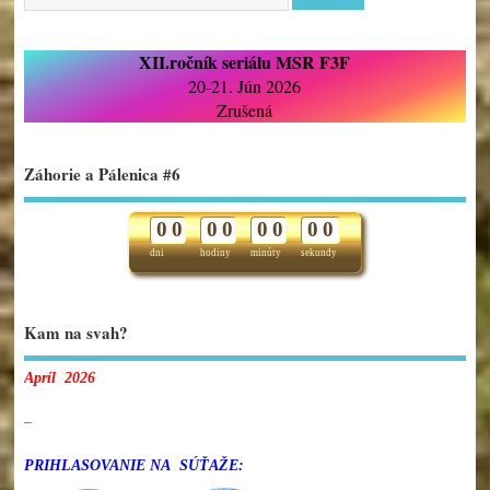
XII.ročník seriálu MSR F3F
20-21. Jún 2026
Zrušená
Záhorie a Pálenica #6
0
0
0
0
0
0
0
0
dni
hodiny
minúty
sekundy
Kam na svah?
Apríl 2026
–
PRIHLASOVANIE NA SÚŤAŽE: