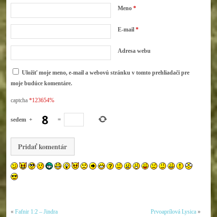
Meno
*
E-mail
*
Adresa webu
Uložiť moje meno, e-mail a webovú stránku v tomto prehliadači pre
moje budúce komentáre.
captcha
*123654%
sedem
+
=
«
Fafnir 1:2 – Jindra
Prvoaprílová Lysica
»