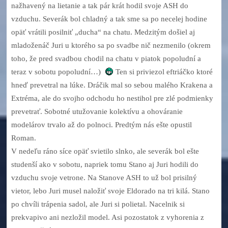
nažhavený na lietanie a tak pár krát hodil svoje ASH do
vzduchu. Severák bol chladný a tak sme sa po necelej hodine
opäť vrátili posilniť „ducha“ na chatu. Medzitým došiel aj
mladoženáč Juri u ktorého sa po svadbe nič nezmenilo (okrem
toho, že pred svadbou chodil na chatu v piatok popoludní a
teraz v sobotu popoludní…)
Ten si priviezol eftriáčko ktoré
hneď prevetral na lúke. Dráčik mal so sebou malého Krakena a
Extréma, ale do svojho odchodu ho nestihol pre zlé podmienky
prevetrať. Sobotné utužovanie kolektívu a ohováranie
modelárov trvalo až do polnoci. Predtým nás ešte opustil
Roman.
V nedeľu ráno síce opäť svietilo slnko, ale severák bol ešte
studenší ako v sobotu, napriek tomu Stano aj Juri hodili do
vzduchu svoje vetrone. Na Stanove ASH to už bol prisilný
vietor, lebo Juri musel naložiť svoje Eldorado na tri kilá. Stano
po chvíli trápenia sadol, ale Juri si polietal. Nacelnik si
prekvapivo ani nezložil model. Asi pozostatok z vyhorenia z