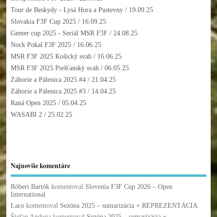
Tour de Beskydy - Lysá Hora a Pustevny
/ 19.09.25
Slovakia F3F Cup 2025
/ 16.09.25
Gemer cup 2025 - Seriál MSR F3F
/ 24.08.25
Nock Pokal F3F 2025
/ 16.06.25
MSR F3F 2025 Košický svah
/ 16.06.25
MSR F3F 2025 Piešťanský svah
/ 06.05.25
Záhorie a Pálenica 2025 #4
/ 21.04.25
Záhorie a Pálenica 2025 #3
/ 14.04.25
Raná Open 2025
/ 05.04.25
WASABI 2
/ 25.02.25
Najnovšie komentáre
Róbert Bartók
komentoval
Slovenia F3F Cup 2026 – Open
International
Laco
komentoval
Sezóna 2025 – sumarizácia + REPREZENTÁCIA
Štefan Andoga
komentoval
Sezóna 2025 – sumarizácia +