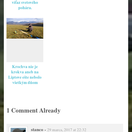
víťaz svetového
pohára.
Krochva nie je
krokva aneb na
Liptove ešte nebolo
všetkým dňom
koniec.
1 Comment Already
stanco
-
29 marca, 2017 at 22:32