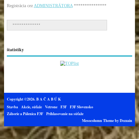
Registrácia cez
ADMINISTRÁTORA
***************
***************
štatistiky
Copyright ©2026. B A Č A B Ú K
Stavba
Akcie, súťaže
Vetrone
F3F
F3F Slovensko
Záhorie a Pálenica F3F
Prihlasovanie na súťaže
Mesocolumn Theme by Dezzain