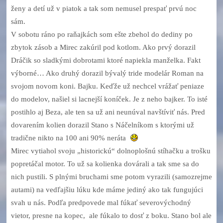
ženy a detí už v piatok a tak som nemusel prespať prvú noc
sám.
V sobotu ráno po raňajkách som ešte zbehol do dediny po
zbytok zásob a Mirec zakúril pod kotlom. Ako prvý dorazil
Dráčik so sladkými dobrotami ktoré napiekla manželka. Fakt
výborné… Ako druhý dorazil bývalý tride modelár Roman na
svojom novom koni. Bajku. Keďže už nechcel vrážať peniaze
do modelov, našiel si lacnejší koníček. Je z neho bajker. To isté
postihlo aj Beza, ale ten sa už ani neunúval navštíviť nás. Pred
dovarením kolien dorazil Stano s Náčelníkom s ktorými už
tradične nikto na 100 ani 90% neráta
Mirec vytiahol svoju „historickú“ dolnoplošnú stíhačku a trošku
popretáčal motor. To už sa kolienka dovárali a tak sme sa do
nich pustili. S plnými bruchami sme potom vyrazili (samozrejme
autami) na vedľajšiu lúku kde máme jediný ako tak fungujúci
svah u nás. Podľa predpovede mal fúkať severovýchodný
vietor, presne na kopec, ale fúkalo to dosť z boku. Stano bol ale