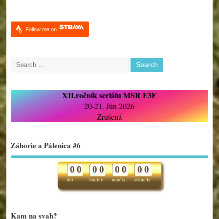
Follow me on
XII.ročník seriálu MSR F3F
20-21. Jún 2026
Zrušená
Záhorie a Pálenica #6
0
0
0
0
0
0
0
0
dni
hodiny
minúty
sekundy
Kam na svah?