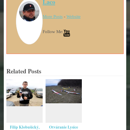
Laco
More Posts
-
Website
Follow Me:
Related Posts
Filip Klobušický,
Otváranie Lysice