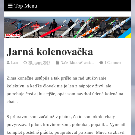
Top Menu
Jarná kolenovačka
Laco
28. marca 2017
Naše "klubové" akcie...
1 Comment
Zima konečne ustúpila a tak prišlo na rad utužovanie
kolektívu, a keďže človek nie je len z nápojov živý, ale
potrebuje čosi aj hustejšie, opäť som navrhol údené kolená na
chate.
S prípravou som začal už v piatok, čo to som okolo chaty
povyrezával pílou, krovinorezom, pohrabal, popálil… Vymenil
komplet postelné prádlo, poupratoval po zime. Mirec sa zbavil