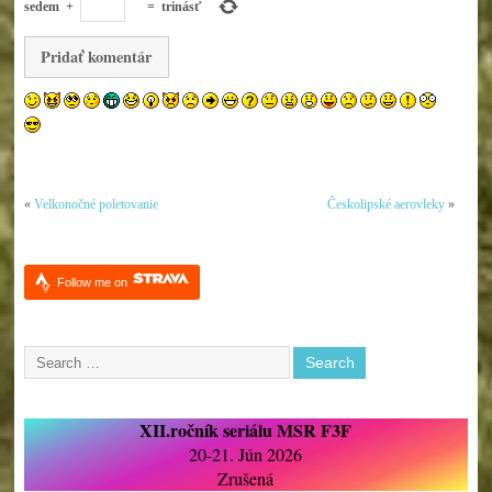
sedem
+
=
trinásť
«
Velkonočné poletovanie
Českolipské aerovleky
»
Follow me on
XII.ročník seriálu MSR F3F
20-21. Jún 2026
Zrušená