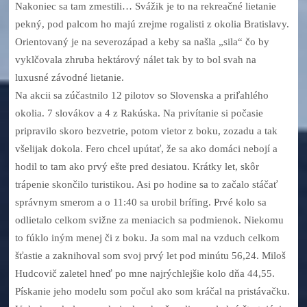
Nakoniec sa tam zmestili… Svážik je to na rekreačné lietanie
pekný, pod palcom ho majú zrejme rogalisti z okolia Bratislavy.
Orientovaný je na severozápad a keby sa našla „sila“ čo by
vyklčovala zhruba hektárový nálet tak by to bol svah na
luxusné závodné lietanie.
Na akcii sa zúčastnilo 12 pilotov so Slovenska a priľahlého
okolia. 7 slovákov a 4 z Rakúska. Na privítanie si počasie
pripravilo skoro bezvetrie, potom vietor z boku, zozadu a tak
všelijak dokola. Fero chcel upútať, že sa ako domáci nebojí a
hodil to tam ako prvý ešte pred desiatou. Krátky let, skôr
trápenie skončilo turistikou. Asi po hodine sa to začalo stáčať
správnym smerom a o 11:40 sa urobil brífing. Prvé kolo sa
odlietalo celkom svižne za meniacich sa podmienok. Niekomu
to fúklo iným menej či z boku. Ja som mal na vzduch celkom
šťastie a zaknihoval som svoj prvý let pod minútu 56,24. Miloš
Hudcovič zaletel hneď po mne najrýchlejšie kolo dňa 44,55.
Pískanie jeho modelu som počul ako som kráčal na pristávačku.