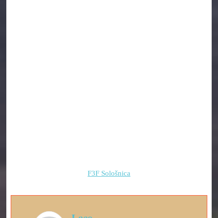
F3F Sološnica
Laco