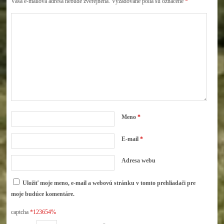
Vaša e-mailová adresa nebude zverejnená.
Vyžadované polia sú označené
*
Meno
*
E-mail
*
Adresa webu
Uložiť moje meno, e-mail a webovú stránku v tomto prehliadači pre
moje budúce komentáre.
captcha
*123654%