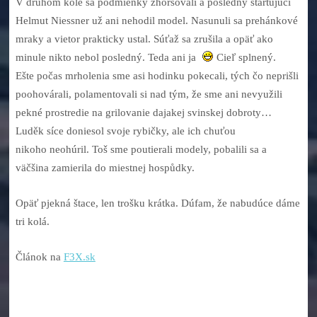
V druhom kole sa podmienky zhoršovali a posledný štartujúci
Helmut Niessner už ani nehodil model. Nasunuli sa prehánkové
mraky a vietor prakticky ustal. Súťaž sa zrušila a opäť ako
minule nikto nebol posledný. Teda ani ja
Cieľ splnený.
Ešte počas mrholenia sme asi hodinku pokecali, tých čo neprišli
poohovárali, polamentovali si nad tým, že sme ani nevyužili
pekné prostredie na grilovanie dajakej svinskej dobroty…
Luděk síce doniesol svoje rybičky, ale ich chuťou
nikoho neohúril. Toš sme poutierali modely, pobalili sa a
väčšina zamierila do miestnej hospůdky.
Opäť pjekná štace, len trošku krátka. Dúfam, že nabudúce dáme
tri kolá.
Článok na
F3X.sk