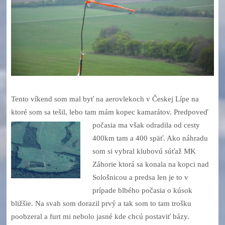
Tento víkend som mal byť na aerovlekoch v Českej Lípe na
ktoré som sa tešil, lebo tam mám kopec kamarátov. Predpoveď
počasia ma však
odradila od cesty
400km tam a 400 späť. Ako náhradu
som si vybral klubovú súťaž MK
Záhorie ktorá sa konala na kopci nad
Sološnicou a predsa len je to v
prípade blbého počasia o kúsok
bližšie. Na svah som dorazil prvý a tak som to tam trošku
poobzeral a furt mi nebolo jasné kde chcú postaviť bázy.