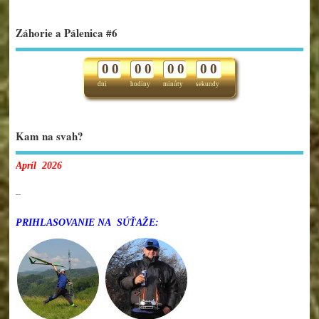
Záhorie a Pálenica #6
0
0
0
0
0
0
0
0
dni
hodiny
minúty
sekundy
Kam na svah?
Apríl 2026
–
PRIHLASOVANIE NA SÚŤAŽE: