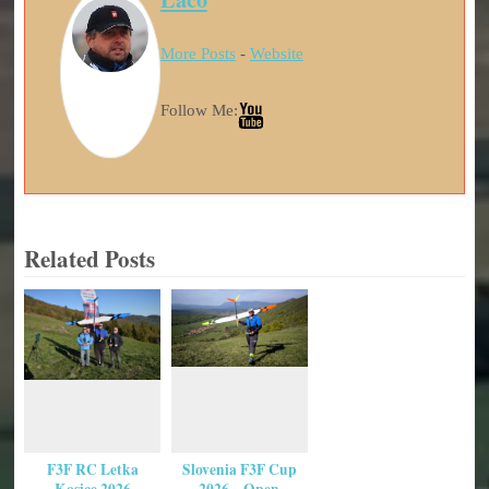
More Posts
-
Website
Follow Me:
Related Posts
F3F RC Letka
Slovenia F3F Cup
Kosice 2026
2026 – Open