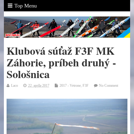
Top Menu
Klubová súťaž F3F MK
Záhorie, príbeh druhý -
Sološnica
Laco
22. apríla 2017
2017 - Vetrone
,
F3F
No Comment