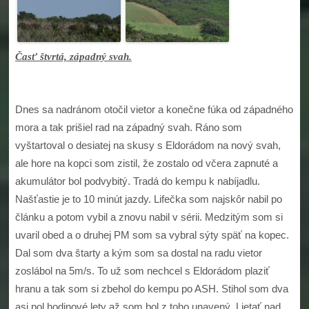
Časť štvrtá, západný svah.
Dnes sa nadránom otočil vietor a konečne fúka od západného
mora a tak prišiel rad na západný svah. Ráno som
vyštartoval o desiatej na skusy s Eldorádom na nový svah,
ale hore na kopci som zistil, že zostalo od včera zapnuté a
akumulátor bol podvybitý. Tradá do kempu k nabíjadlu.
Našťastie je to 10 minút jazdy. Lifečka som najskôr nabil po
článku a potom vybil a znovu nabil v sérii. Medzitým som si
uvaril obed a o druhej PM som sa vybral sýty späť na kopec.
Dal som dva štarty a kým som sa dostal na radu vietor
zoslábol na 5m/s. To už som nechcel s Eldorádom plaziť
hranu a tak som si zbehol do kempu po ASH. Stihol som dva
asi pol hodinové lety až som bol z toho unavený. Lietať nad