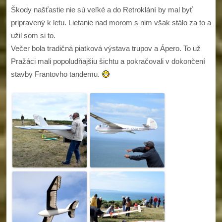
Škody našťastie nie sú veľké a do Retroklání by mal byť
pripravený k letu. Lietanie nad morom s nim však stálo za to a
užil som si to.
Večer bola tradičná piatková výstava trupov a Ápero. To už
Pražáci mali popoludňajšiu šichtu a pokračovali v dokončení
stavby Frantovho tandemu.