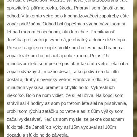
opraviteľná päťmetrovka, škoda. Pripravil som jánošíka na
odhod. V takomto vetre bolo k odhadzovačovi zapotreby ešte
zopár pridŕžačov. Odhod bol úspešný a vychutnával som si
let nad morom či oceánom, ako kto chce. Prenikavosť
Jnošíka proti vetru je výborná, je obratný a dobre drží stopu.
Presne reaguje na kniple. Vodil som ho tesne nad hranou a
zopár krát som ho potlačil aj dolu k moru. Po asi 15
minútovom lete som pekne pristál. V takomto vetre lietalo iba
zopár odvážnych, možno desať, a ku podivu sa do luftu
dostal aj druhý slovenský vetroň Frantove Šidlo. Po pár
minútach vyskúšal premet a chytilo ho to. Vykreslil ich
niekoľko. Bolo na ňom vidieť, že si let užíva. Na kopci som
strávil asi 4 hodiny až som po treťom lete šiel na pristávanie,
urobil som rýchlu zatáčku po vetre a asi z 80m výšky som
začal vyklesávať. Keď už som myslel že pekne dosadnem
fúklo tak, že Jánošík z výky asi 15m vycúval asi 100m
dozadu a sfúklo ho do závetria.