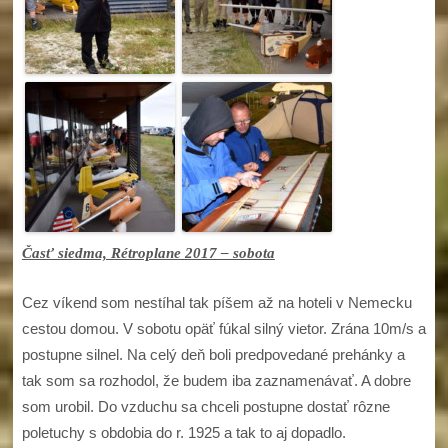
Časť siedma, Rétroplane 2017 – sobota
Cez víkend som nestíhal tak píšem až na hoteli v Nemecku
cestou domou. V sobotu opäť fúkal silný vietor. Zrána 10m/s a
postupne silnel. Na celý deň boli predpovedané prehánky a
tak som sa rozhodol, že budem iba zaznamenávať. A dobre
som urobil. Do vzduchu sa chceli postupne dostať rôzne
poletuchy s obdobia do r. 1925 a tak to aj dopadlo.