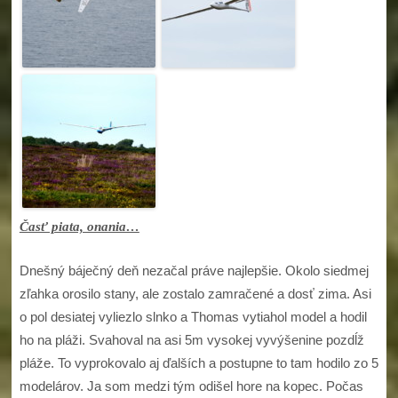
Časť piata, onania…
Dnešný báječný deň nezačal práve najlepšie. Okolo siedmej
zľahka orosilo stany, ale zostalo zamračené a dosť zima. Asi
o pol desiatej vyliezlo slnko a Thomas vytiahol model a hodil
ho na pláži. Svahoval na asi 5m vysokej vyvýšenine pozdĺž
pláže. To vyprokovalo aj ďalších a postupne to tam hodilo zo 5
modelárov. Ja som medzi tým odišel hore na kopec. Počas