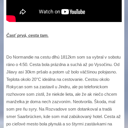
Časť prvá, cesta tam.
Do Normandie na cestu dlhú 1812km som sa vybral v sobotu
ráno o 4:50. Cesta bola prázdna a suchá až po Vysočinu. Od
Jilavy asi 30km pršalo a potom už bolo väčšinou polojasno.
Teplota okolo 20°C ideálna na cestovanie. Cestou okolo
Rokycan som sa zastavil u Jindru, ale po telefonickom
rozhovore som zistil, že niekde lieta, ale že ak niečo chcem
manželka je doma nech zazvoním. Neotvorila. Škoda, mal
som pre ňu syry. Na Rozvadove som dotankoval a tradá
smer Saarbrücken, kde som mal zabúkovaný hotel. Cesta až
po cieľové mesto bola plynulá a so štyrmi zastávkami na