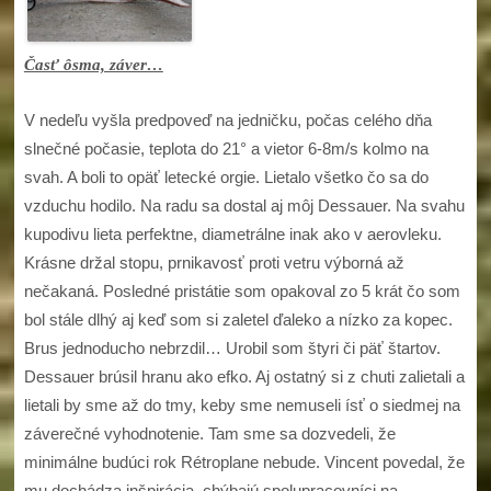
Časť ôsma, záver…
V nedeľu vyšla predpoveď na jedničku, počas celého dňa
slnečné počasie, teplota do 21° a vietor 6-8m/s kolmo na
svah. A boli to opäť letecké orgie. Lietalo všetko čo sa do
vzduchu hodilo. Na radu sa dostal aj môj Dessauer. Na svahu
kupodivu lieta perfektne, diametrálne inak ako v aerovleku.
Krásne držal stopu, prnikavosť proti vetru výborná až
nečakaná. Posledné pristátie som opakoval zo 5 krát čo som
bol stále dlhý aj keď som si zaletel ďaleko a nízko za kopec.
Brus jednoducho nebrzdil… Urobil som štyri či päť štartov.
Dessauer brúsil hranu ako efko. Aj ostatný si z chuti zalietali a
lietali by sme až do tmy, keby sme nemuseli ísť o siedmej na
záverečné vyhodnotenie. Tam sme sa dozvedeli, že
minimálne budúci rok Rétroplane nebude. Vincent povedal, že
mu dochádza inšpirácia, chýbajú spolupracovníci na