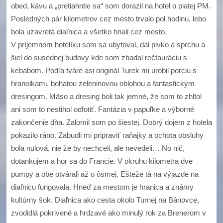
obed, kávu a „pretiahntie sa“ som dorazil na hotel o piatej PM.
Posledných pár kilometrov cez mesto trvalo pol hodinu, lebo
bola uzavretá diaľnica a všetko hnali cez mesto.
V príjemnom hotelíku som sa ubytoval, dal pivko a sprchu a
šiel do susednej budovy kde som zbadal rečtauráciu s
kebabom. Podľa tváre asi originál Turek mi urobil porciu s
hranolkami, bohatou zeleninovou oblohou a fantastickým
dresingom. Mäso a dresing boli tak jemné, že som to zhltol
ani som to nestihol odfotiť. Fantázia v papuľke a výborné
zakončenie dňa. Zalomil som po šiestej. Dobrý dojem z hotela
pokazilo ráno. Zabudli mi pripraviť raňajky a ochota obsluhy
bola nulová, nie že by nechceli, ale nevedeli… No nič,
dotankujem a hor sa do Francie. V okruhu kilometra dve
pumpy a obe otvárali až o ôsmej. Ešteže tá na výjazde na
diaľnicu fungovala. Hneď za mestom je hranica a známy
kultúrny šok. Diaľnica ako cesta okolo Turnej na Bánovce,
zvodidlá pokrivené a hrdzavé ako minulý rok za Brenerom v