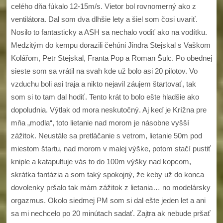
celého dňa fúkalo 12-15m/s. Vietor bol rovnomerný ako z
ventilátora. Dal som dva dlhšie lety a šiel som čosi uvariť.
Nosilo to fantasticky a ASH sa nechalo vodiť ako na vodítku.
Medzitým do kempu dorazili čehúni Jindra Stejskal s Vaškom
Kolářom, Petr Stejskal, Franta Pop a Roman Šulc. Po obednej
sieste som sa vrátil na svah kde už bolo asi 20 pilotov. Vo
vzduchu boli asi traja a nikto nejavil záujem štartovať, tak
som si to tam dal hodiť. Tento krát to bolo ešte hladšie ako
dopoludnia. Výtlak od mora neskutočný. Aj keď je Krížna pre
mňa „modla“, toto lietanie nad morom je násobne vyšší
zážitok. Neustále sa pretláčanie s vetrom, lietanie 50m pod
miestom štartu, nad morom v malej výške, potom stačí pustiť
kniple a katapultuje vás to do 100m výšky nad kopcom,
skrátka fantázia a som taký spokojný, že keby už do konca
dovolenky pršalo tak mám zážitok z lietania… no modelársky
orgazmus. Okolo siedmej PM som si dal ešte jeden let a ani
sa mi nechcelo po 20 minútach sadať. Zajtra ak nebude pršať