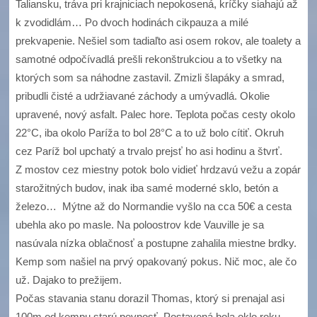
Taliansku, tráva pri krajniciach nepokosená, kríčky siahajú až
k zvodidlám… Po dvoch hodinách cikpauza a milé
prekvapenie. Nešiel som tadiaľto asi osem rokov, ale toalety a
samotné odpočívadlá prešli rekonštrukciou a to všetky na
ktorých som sa náhodne zastavil. Zmizli šlapáky a smrad,
pribudli čisté a udržiavané záchody a umývadlá. Okolie
upravené, nový asfalt. Palec hore. Teplota počas cesty okolo
22°C, iba okolo Paríža to bol 28°C a to už bolo cítiť. Okruh
cez Paríž bol upchatý a trvalo prejsť ho asi hodinu a štvrť.
Z mostov cez miestny potok bolo vidieť hrdzavú vežu a zopár
starožitných budov, inak iba samé moderné sklo, betón a
železo… Mýtne až do Normandie vyšlo na cca 50€ a cesta
ubehla ako po masle. Na poloostrov kde Vauville je sa
nasúvala nízka oblačnosť a postupne zahalila miestne brdky.
Kemp som našiel na prvý opakovaný pokus. Nič moc, ale čo
už. Dajako to prežijem.
Počas stavania stanu dorazil Thomas, ktorý si prenajal asi
100m od kempu starú pevnosť. Postavená bola oklo roku