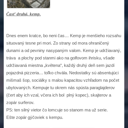
Časť druhá, kemp.
Dnes enem kratce, bo neni čas… Kemp je menšieho rozsahu
situovaný tesne pri mori. Zo strany od mora ohraničený
dunami a od pevniny nasypaným valom. Kemp je udržiavaný,
tráva a plochy pod stanmi ako na golfovom ihrisku, všade
udržiavaná miestna „květena“, každý druhý deň sem jazdí
pojazdná pizzeria… toľko chvála. Nedostatky sú absentujúci
mišmaš šop, sociálky s malou kapacitou vzhľadom na počet
ubytovaných. Kempuje tu okrem nás spústa paraglajderov
(čert aby ich vzal, včera ich bol plný kopec), skajterov a
zopár surferov.
PS: ten silný vietor čo lomcuje so stanom ma už serie.
Ešte zopár gýčoviek s kempu.