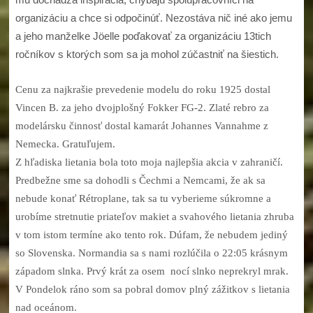
organizáciu a chce si odpočinúť. Nezostáva nič iné ako jemu
a jeho manželke Jöelle poďakovať za organizáciu 13tich
ročníkov s ktorých som sa ja mohol zúčastniť na šiestich.
Cenu za najkrašie prevedenie modelu do roku 1925 dostal
Vincen B. za jeho dvojplošný Fokker FG-2. Zlaté rebro za
modelársku činnosť dostal kamarát Johannes Vannahme z
Nemecka. Gratuľujem.
Z hľadiska lietania bola toto moja najlepšia akcia v zahraničí.
Predbežne sme sa dohodli s Čechmi a Nemcami, že ak sa
nebude konať Rétroplane, tak sa tu vyberieme súkromne a
urobíme stretnutie priateľov makiet a svahového lietania zhruba
v tom istom termíne ako tento rok. Dúfam, že nebudem jediný
so Slovenska. Normandia sa s nami rozlúčila o 22:05 krásnym
západom slnka. Prvý krát za osem nocí slnko neprekryl mrak.
V Pondelok ráno som sa pobral domov plný zážitkov s lietania
nad oceánom.