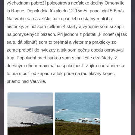
východnom pobreží poloostrova neďaleko dediny Omonville
la Rogue. Dopoludnia fúkalo do 12-15m/s, popoludní 5-6m/s.
Na svahu sa nás zišlo iba zopár, lebo ostatný mali iba
historiky. Stihol som celkom 4 štarty a výborne som si zapílil
na pomyselných bázach. Pri jednom z pristátí „k nohe“ (aj tak
sa tu dá blbnúť) som to prehnal a vietor ma prakticky zo
zeme pretočil do hviezdy a tak som počas obedu opravoval
trup. Popoludní pred búrkou som stihol ešte dva štarty. Z
dnešným dňom maximálna spokojnosť. Zajtra nadránom sa
to má stočiť od západu a tak príde na rad hlavný kopec
priamo nad Vauville.