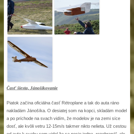
Časť šiesta, Jánošíkovanie
Piatok začína oficiálna časť Rétroplane a tak do auta ráno
nakladám Jánošíka. O desiatej som na kopci, skladám model
a po príchode na svach vidím, že modelov je na zemi síce
dosť, ale kvôli vetru 12-15m/s takmer nikto nelieta. Už cestou
od auta k svahu som videl že sa nesie jedna „rozobraná“, ale