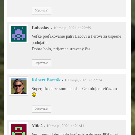
Odpovedať
Ľuboslav
-
10 mája, 2021 at 22:59
Veľké poďakovanie patrí Lacovi a Ferovi za úspešné
podujatie.
Dobre bolo, príjemne strávený čas.
Odpovedať
Róbert Bartók
-
10 mája, 2021 at 22:24
Super, skoda ze som nebol… Gratulujem víťazom.
Odpovedať
Miloš
-
10 mája, 2021 at 21:41
Veru, veru dobre bolo keď máš naložené 3970g pri