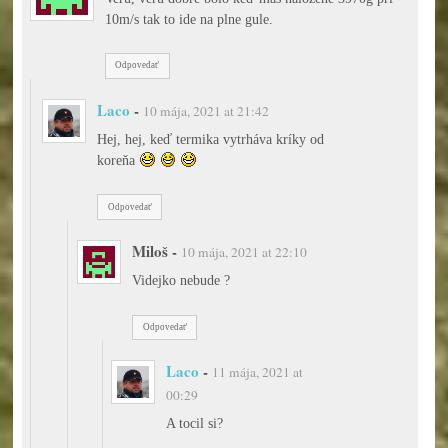
10m/s tak to ide na plne gule.
Odpovedať
Laco
-
10 mája, 2021 at 21:42
Hej, hej, keď termika vytrháva kríky od
koreňa
Odpovedať
Miloš
-
10 mája, 2021 at 22:10
Videjko nebude ?
Odpovedať
Laco
-
11 mája, 2021 at
00:29
A tocil si?