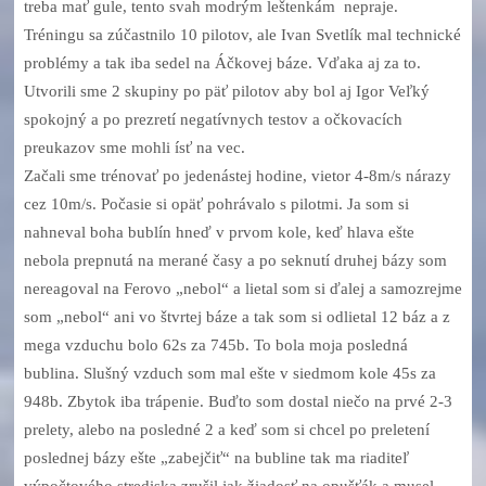
treba mať gule, tento svah modrým leštenkám nepraje.
Tréningu sa zúčastnilo 10 pilotov, ale Ivan Svetlík mal technické
problémy a tak iba sedel na Áčkovej báze. Vďaka aj za to.
Utvorili sme 2 skupiny po päť pilotov aby bol aj Igor Veľký
spokojný a po prezretí negatívnych testov a očkovacích
preukazov sme mohli ísť na vec.
Začali sme trénovať po jedenástej hodine, vietor 4-8m/s nárazy
cez 10m/s. Počasie si opäť pohrávalo s pilotmi. Ja som si
nahneval boha bublín hneď v prvom kole, keď hlava ešte
nebola prepnutá na merané časy a po seknutí druhej bázy som
nereagoval na Ferovo „nebol“ a lietal som si ďalej a samozrejme
som „nebol“ ani vo štvrtej báze a tak som si odlietal 12 báz a z
mega vzduchu bolo 62s za 745b. To bola moja posledná
bublina. Slušný vzduch som mal ešte v siedmom kole 45s za
948b. Zbytok iba trápenie. Buďto som dostal niečo na prvé 2-3
prelety, alebo na posledné 2 a keď som si chcel po preletení
poslednej bázy ešte „zabejčiť“ na bubline tak ma riaditeľ
výpočtového strediska zrušil jak žiadosť na opušťák a musel