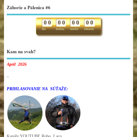
Záhorie a Pálenica #6
0
0
0
0
0
0
0
0
dni
hodiny
minúty
sekundy
Kam na svah?
Apríl 2026
–
PRIHLASOVANIE NA SÚŤAŽE:
Kanály YOUTUBE Robo, Laco