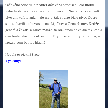
tlačového odboru a riaditeľ dátového strediska Fero urobil
vyhodnotenie a dali sme si dobrú večeru. Nemali už síce nealko
pivo ani kofolu ani…, ale my aj tak pijeme biele pivo. Dobre
sme sa bavili a ohovárali sme Liptákov a Gemerčanov. Keďže
generála čakateľa Mirca manželka rozkazom odvolala tak sme o
dvadsiatej stretnutie ukončili… Bryndzové pirohy boli super, a
možno som bol iba hladný.
Nebola to pjekná štace.
Výsledky: