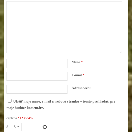
Meno
*
E-mail
*
Adresa webu
Uložiť moje meno, e-mail a webovú stránku v tomto prehliadači pre
moje budúce komentáre.
captcha
*123654%
8
−
5
=