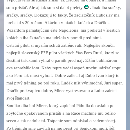
som pristáť. Ale aj tak som si dal 4 prelety
. Inak iba sračky,
sračky, sračky. Dokazujú to fakty, že začiatočník Ľuboslav ma
prelietal s 20 ročnou Akáciou v piatich kolách a Dráčik s
Wizardom pamätajúcim ešte Napoleona, ma prelietal v šiestich
kolách a iba škrtačka ma udržala v poradí pred nimi.
Ostatní piloti si myslím schuti zatrénovali. Najlepšie skončil
najlepší slovenský F3F pilot všetkých čias Fero Ruisl, ktorý so
šiestimi tisíckami vyhral o parník pred najväčším bublinárom
eva repreMilošom. Keby repre vedel aspoň trochu udržať stopu
ako Fero tak musí vyhrať. Dobre zalietal aj Ľubo Ivan ktorý to
mal prvý tréning po pol roku. Luděk ništ výnimočné, Juri super,
Dráčik prekvapivo dobre, Mirec vystresovano a Lubo zaletel
svoj štandart.
Smoliar dňa bol Mirec, ktorý zapichol Pitbulla do asfaltu po
zbytočne opakovanom pristátí a na Race machine mu odišlo
servo a tak nedolietal. Trápenie som odpískal o sedemnástej.
Po tréningu sme zavítali na motorest pri Senickom mori, šéf