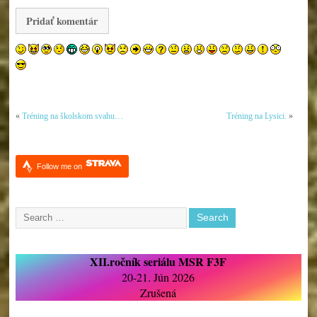
«
Tréning na školskom svahu…
Tréning na Lysici.
»
Follow me on
XII.ročník seriálu MSR F3F
20-21. Jún 2026
Zrušená