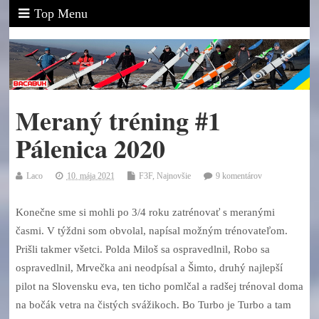
Top Menu
Meraný tréning #1
Pálenica 2020
Laco
10. mája 2021
F3F
,
Najnovšie
9 komentárov
Konečne sme si mohli po 3/4 roku zatrénovať s meranými
časmi. V týždni som obvolal, napísal možným trénovateľom.
Prišli takmer všetci. Polda Miloš sa ospravedlnil, Robo sa
ospravedlnil, Mrvečka ani neodpísal a Šimto, druhý najlepší
pilot na Slovensku eva, ten ticho pomlčal a radšej trénoval doma
na bočák vetra na čistých svážikoch. Bo Turbo je Turbo a tam