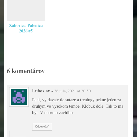
Záhorie a Pálenica
2026 #5
6 komentárov
Luboslav
-
26 júla, 2021 at 20:50
Pani, vy davate tie sutaze a treningy pekne jeden za
druhym vo vysokom temoe. Klobuk dole. Tak to ma
byt. V dobrom zavidim.
Odpovedať