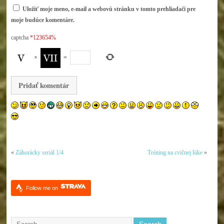
Uložiť moje meno, e-mail a webovú stránku v tomto prehliadači pre
moje budúce komentáre.
captcha
*123654%
×
=
«
Záhorácky seriál 1/4
Tréning na cvičnej lúke
»
Follow me on