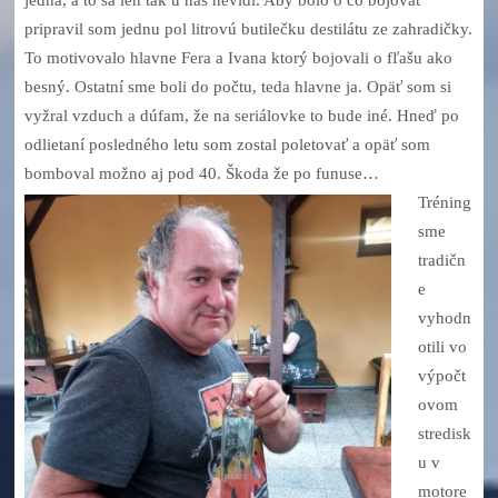
pripravil som jednu pol litrovú butilečku destilátu ze zahradičky.
To motivovalo hlavne Fera a Ivana ktorý bojovali o fľašu ako
besný. Ostatní sme boli do počtu, teda hlavne ja. Opäť som si
vyžral vzduch a dúfam, že na seriálovke to bude iné. Hneď po
odlietaní posledného letu som zostal poletovať a opäť som
bomboval možno aj pod 40. Škoda že po funuse…
Tréning
sme
tradičn
e
vyhodn
otili vo
výpočt
ovom
stredisk
u v
motore