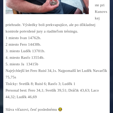
ste pri
Kunovs
kej
priehrade. Výsledky boli prekvapujúce, ale po dôkladnej
kontrole potvrdené jury a riaditeľom tréningu.
1 miesto Ivan 14762b.
2 miesto Fero 14438b.
3. miesto Luděk 13701b.
4. miesto Rasťo 13554b.
5. miesto Ja 13415b
Najrýchlejší let Fero Ruisl 34,1s. Najpomalší let Luděk Navarčík
75,75s
Tisícky: Svetlík 8; Ruisl 6; Rasťo 3; Luděk 1
Personal best: Fero 34,1; Svetlík 39,51; Dráčik 43,63; Laco
44,32; Luděk 46,69
Sláva víťazovi, česť poslednému