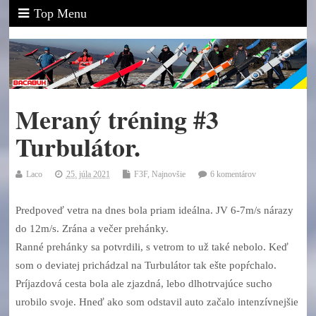
Top Menu
Meraný tréning #3
Turbulátor.
Laco
25. júla 2021
F3F
,
Najnovšie
6 komentárov
Predpoveď vetra na dnes bola priam ideálna. JV 6-7m/s nárazy
do 12m/s. Zrána a večer prehánky.
Ranné prehánky sa potvrdili, s vetrom to už také nebolo. Keď
som o deviatej prichádzal na Turbulátor tak ešte popŕchalo.
Príjazdová cesta bola ale zjazdná, lebo dlhotrvajúce sucho
urobilo svoje. Hneď ako som odstavil auto začalo intenzívnejšie