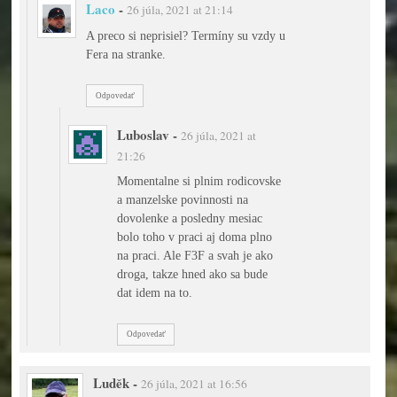
Laco
-
26 júla, 2021 at 21:14
A preco si neprisiel? Termíny su vzdy u
Fera na stranke.
Odpovedať
Luboslav
-
26 júla, 2021 at
21:26
Momentalne si plnim rodicovske
a manzelske povinnosti na
dovolenke a posledny mesiac
bolo toho v praci aj doma plno
na praci. Ale F3F a svah je ako
droga, takze hned ako sa bude
dat idem na to.
Odpovedať
Luděk
-
26 júla, 2021 at 16:56