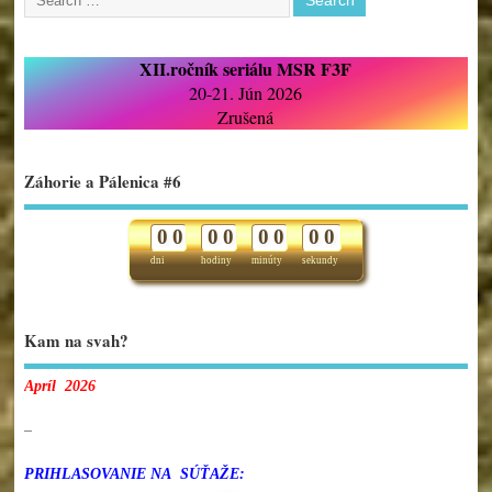
XII.ročník seriálu MSR F3F
20-21. Jún 2026
Zrušená
Záhorie a Pálenica #6
0
0
0
0
0
0
0
0
dni
hodiny
minúty
sekundy
Kam na svah?
Apríl 2026
–
PRIHLASOVANIE NA SÚŤAŽE: