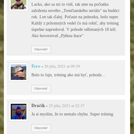
Lacko, ako sa mi to vidí, tak sme na počiatku
založenia nového „Trenčianského seriálu“ na budúci
rok. Len tak ďalej. Počasie na jednotku, bolo super.
Každý z prítomných vedel čo má robiť, aby tréning
úspešne napredoval. V pohode odlietaných 18 kôl.
Ako hovorievaš „Pjékna štace“.
Odpovedať
Fero
-
26 júla, 2021 at 09:29
Bolo to fajn, tréning ako má byť, pohoda…
Odpovedať
Dráčik
-
25 júla, 2021 at 22:37
Ja si myslím, že to nemalo chybu. Super tréning.
Odpovedať