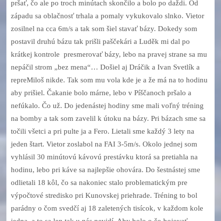
pršať, čo ale po troch minútach skončilo a bolo po daždi. Od
západu sa oblačnosť trhala a pomaly vykukovalo slnko. Vietor
zosilnel na cca 6m/s a tak som šiel stavať bázy. Dokedy som
postavil druhú bázu tak prišli paščekári a Luděk mi dal po
krátkej kontrole presmerovať bázy, lebo na pravej strane sa mu
nepáčil strom „bez mena“… Došiel aj Dráčik a Ivan Svetlík a
repreMiloš nikde. Tak som mu vola kde je a že má na to hodinu
aby prišiel. Čakanie bolo márne, lebo v Píščanoch pršalo a
nefúkalo. Čo už. Do jedenástej hodiny sme mali voľný tréning
na bomby a tak som zavelil k útoku na bázy. Pri bázach sme sa
točili všetci a pri pulte ja a Fero. Lietali sme každý 3 lety na
jeden štart. Vietor zoslabol na FAI 3-5m/s. Okolo jednej som
vyhlásil 30 minútovú kávovú prestávku ktorá sa pretiahla na
hodinu, lebo pri káve sa najlepšie ohovára. Do šestnástej sme
odlietali 18 kôl, čo sa nakoniec stalo problematickým pre
výpočtové stredisko pri Kunovskej priehrade. Tréning to bol
parádny o čom svedčí aj 18 zaletených tisícok, v každom kole
jedna, a to sa len tak u nás nevidí. Aby bolo o čo bojovať