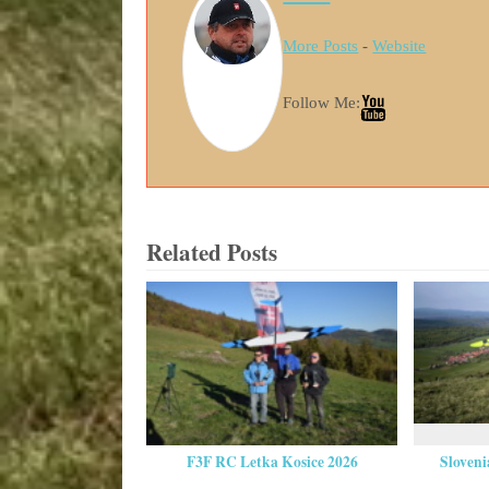
More Posts
-
Website
Follow Me:
Related Posts
F3F RC Letka Kosice 2026
Sloven