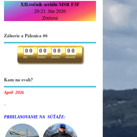
XII.ročník seriálu MSR F3F
20-21. Jún 2026
Zrušená
Záhorie a Pálenica #6
0
0
0
0
0
0
0
0
dni
hodiny
minúty
sekundy
Kam na svah?
Apríl 2026
–
PRIHLASOVANIE NA SÚŤAŽE: