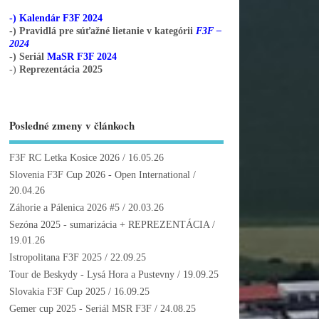
-) Kalendár F3F 2024
-) Pravidlá pre súťažné lietanie v kategórii
F3F –
2024
-) Seriál
MaSR F3F 2024
-)
Reprezentácia 2025
Posledné zmeny v článkoch
F3F RC Letka Kosice 2026
/ 16.05.26
Slovenia F3F Cup 2026 - Open International
/
20.04.26
Záhorie a Pálenica 2026 #5
/ 20.03.26
Sezóna 2025 - sumarizácia + REPREZENTÁCIA
/
19.01.26
Istropolitana F3F 2025
/ 22.09.25
Tour de Beskydy - Lysá Hora a Pustevny
/ 19.09.25
Slovakia F3F Cup 2025
/ 16.09.25
Gemer cup 2025 - Seriál MSR F3F
/ 24.08.25