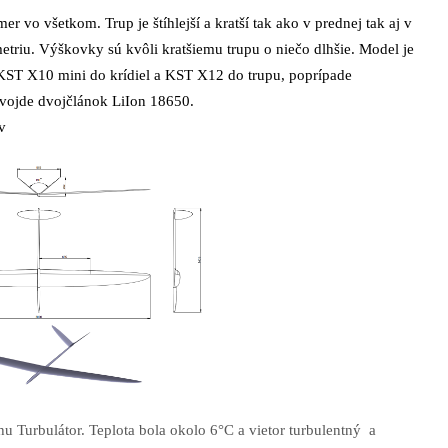
 vo všetkom. Trup je štíhlejší a kratší tak ako v prednej tak aj v
eometriu. Výškovky sú kvôli kratšiemu trupu o niečo dlhšie. Model je
KST X10 mini do krídiel a KST X12 do trupu, poprípade
vojde dvojčlánok LiIon 18650.
v
u Turbulátor. Teplota bola okolo 6°C a vietor turbulentný a