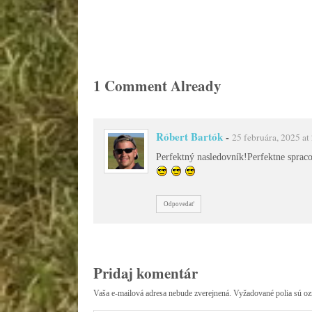
1 Comment Already
Róbert Bartók
-
25 februára, 2025 at
Perfektný nasledovník!Perfektne spra
Odpovedať
Pridaj komentár
Vaša e-mailová adresa nebude zverejnená.
Vyžadované polia sú o