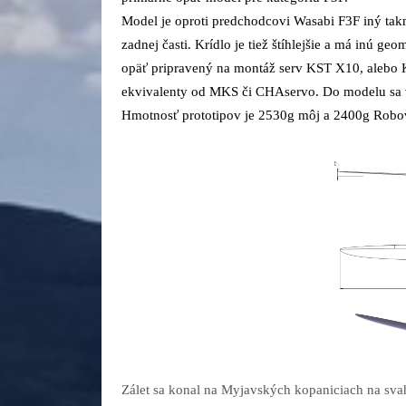
Model je oproti predchodcovi Wasabi F3F iný takmer
zadnej časti. Krídlo je tiež štíhlejšie a má inú g
opäť pripravený na montáž serv KST X10, alebo 
ekvivalenty od MKS či CHAservo. Do modelu sa 
Hmotnosť prototipov je 2530g môj a 2400g Robo
Zálet sa konal na Myjavských kopaniciach na svah