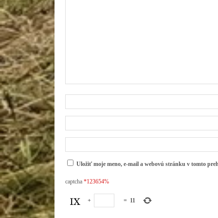
Uložiť moje meno, e-mail a webovú stránku v tomto pre
captcha
*123654%
+
=
11