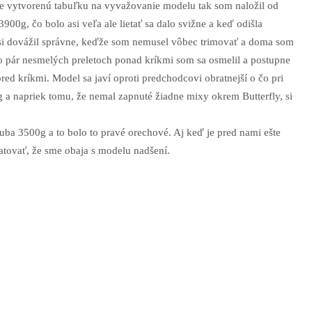
e vytvorenú tabuľku na vyvažovanie modelu tak som naložil od
900g, čo bolo asi veľa ale lietať sa dalo svižne a keď odišla
asi dovážil správne, keďže som nemusel vôbec trimovať a doma som
 Po pár nesmelých preletoch ponad kríkmi som sa osmelil a postupne
 pred kríkmi. Model sa javí oproti predchodcovi obratnejší o čo pri
g a napriek tomu, že nemal zapnuté žiadne mixy okrem Butterfly, si
ruba 3500g a to bolo to pravé orechové. Aj keď je pred nami ešte
atovať, že sme obaja s modelu nadšení.