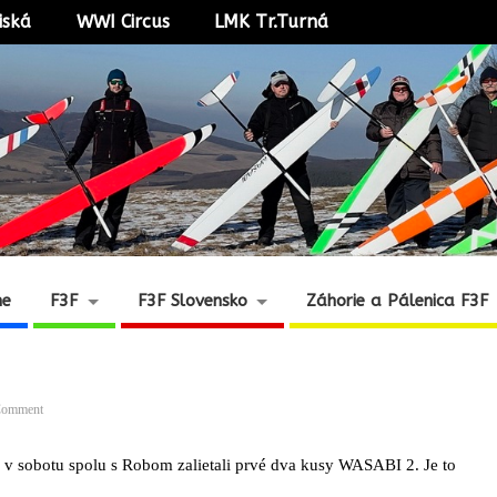
iská
WWI Circus
LMK Tr.Turná
ne
F3F
F3F Slovensko
Záhorie a Pálenica F3F
Comment
 v sobotu spolu s Robom zalietali prvé dva kusy WASABI 2. Je to