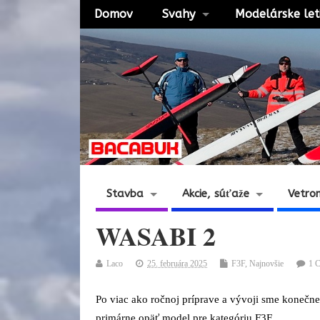
Domov
Svahy
Modelárske let
Stavba
Akcie, súťaže
Vetro
WASABI 2
Laco
25. februára 2025
F3F
,
Najnovšie
1 
Po viac ako ročnoj príprave a vývoji sme konečne
primárne opäť model pre kategóriu F3F.