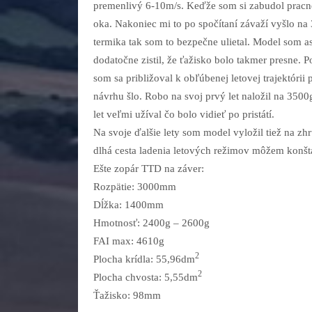
premenlivý 6-10m/s. Keďže som si zabudol pracn
oka. Nakoniec mi to po spočítaní závaží vyšlo na 3
termika tak som to bezpečne ulietal. Model som 
dodatočne zistil, že ťažisko bolo takmer presne.
som sa približoval k obľúbenej letovej trajektórii
návrhu šlo. Robo na svoj prvý let naložil na 3500
let veľmi užíval čo bolo vidieť po pristátí.
Na svoje ďalšie lety som model vyložil tiež na zh
dlhá cesta ladenia letových režimov môžem konšt
Ešte zopár TTD na záver:
Rozpätie: 3000mm
Dĺžka: 1400mm
Hmotnosť: 2400g – 2600g
FAI max: 4610g
2
Plocha krídla: 55,96dm
2
Plocha chvosta: 5,55dm
Ťažisko: 98mm