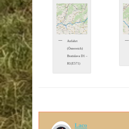
Anfahrt
(Österreich)
Bratislava D1 –
R1(E571)
Laco