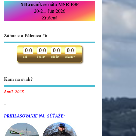
XII.ročník seriálu MSR F3F
20-21. Jún 2026
Zrušená
Záhorie a Pálenica #6
0
0
0
0
0
0
0
0
dni
hodiny
minúty
sekundy
Kam na svah?
Apríl 2026
–
PRIHLASOVANIE NA SÚŤAŽE: