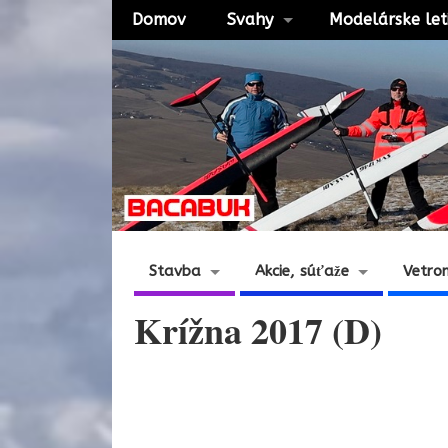
Domov
Svahy
Modelárske let
Stavba
Akcie, súťaže
Vetro
Krížna 2017 (D)