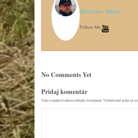
More Posts
-
Website
Follow Me:
No Comments Yet
Pridaj komentár
Vaša e-mailová adresa nebude zverejnená.
Vyžadované polia sú o