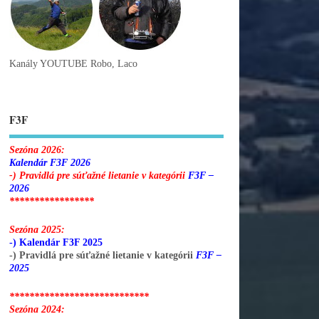
Kanály YOUTUBE Robo, Laco
F3F
Sezóna 2026:
Kalendár F3F 2026
-) Pravidlá pre súťažné lietanie v kategórii
F3F –
2026
*****************
Sezóna 2025:
-) Kalendár F3F 2025
-) Pravidlá pre súťažné lietanie v kategórii
F3F –
2025
****************************
Sezóna 2024: