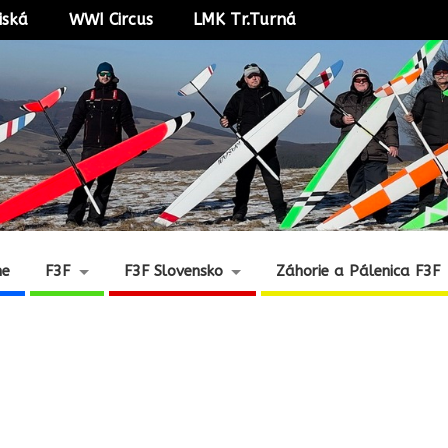
iská
WWI Circus
LMK Tr.Turná
ne
F3F
F3F Slovensko
Záhorie a Pálenica F3F