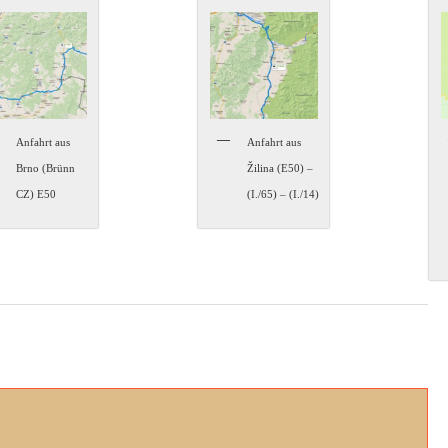
Anfahrt aus
Anfahrt aus
Brno (Brünn
Žilina (E50) –
CZ) E50
(I./65) – (I./14)