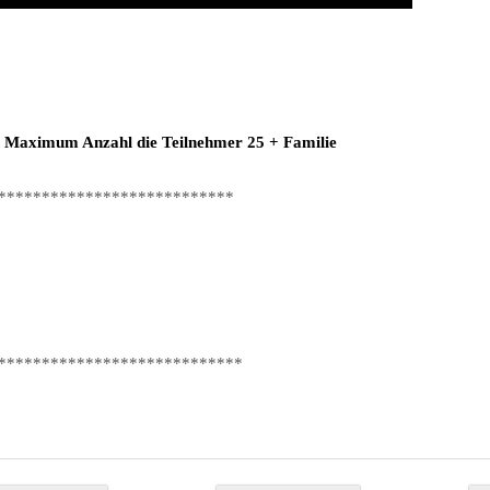
.
Maximum Anzahl die Teilnehmer 25 + Familie
***************************
****************************