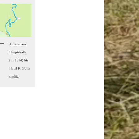
Anfahrt aus
Hauptstraße
(nr. I./14) bis
Hotel Kráľova
studňa