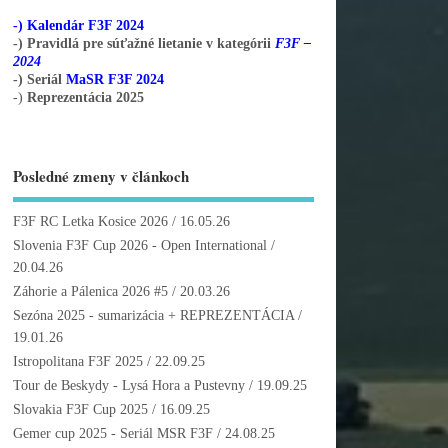
-) Kalendár F3F 2024
-) Pravidlá pre súťažné lietanie v kategórii
F3F –
2024
-) Seriál
MaSR F3F 2024
-)
Reprezentácia 2025
Posledné zmeny v článkoch
F3F RC Letka Kosice 2026
/ 16.05.26
Slovenia F3F Cup 2026 - Open International
/
20.04.26
Záhorie a Pálenica 2026 #5
/ 20.03.26
Sezóna 2025 - sumarizácia + REPREZENTÁCIA
/
19.01.26
Istropolitana F3F 2025
/ 22.09.25
Tour de Beskydy - Lysá Hora a Pustevny
/ 19.09.25
Slovakia F3F Cup 2025
/ 16.09.25
Gemer cup 2025 - Seriál MSR F3F
/ 24.08.25