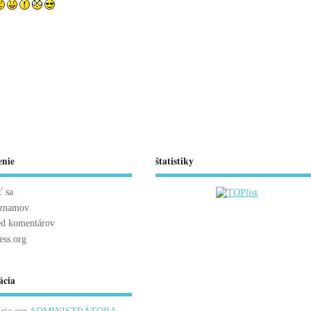
enie
štatistiky
ť sa
áznamov
ed komentárov
ss.org
ácia