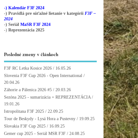
-) Kalendár F3F 2024
-) Pravidlá pre súťažné lietanie v kategórii
F3F –
2024
-) Seriál
MaSR F3F 2024
-)
Reprezentácia 2025
Posledné zmeny v článkoch
F3F RC Letka Kosice 2026
/ 16.05.26
Slovenia F3F Cup 2026 - Open International
/
20.04.26
Záhorie a Pálenica 2026 #5
/ 20.03.26
Sezóna 2025 - sumarizácia + REPREZENTÁCIA
/
19.01.26
Istropolitana F3F 2025
/ 22.09.25
Tour de Beskydy - Lysá Hora a Pustevny
/ 19.09.25
Slovakia F3F Cup 2025
/ 16.09.25
Gemer cup 2025 - Seriál MSR F3F
/ 24.08.25