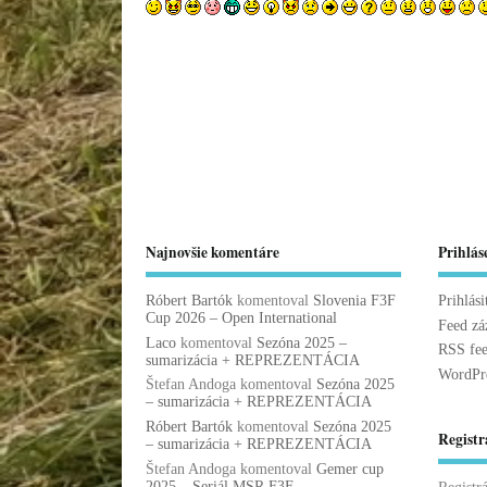
Najnovšie komentáre
Prihlás
Róbert Bartók
komentoval
Slovenia F3F
Prihlási
Cup 2026 – Open International
Feed z
Laco
komentoval
Sezóna 2025 –
RSS fe
sumarizácia + REPREZENTÁCIA
WordPre
Štefan Andoga
komentoval
Sezóna 2025
– sumarizácia + REPREZENTÁCIA
Róbert Bartók
komentoval
Sezóna 2025
Registr
– sumarizácia + REPREZENTÁCIA
Štefan Andoga
komentoval
Gemer cup
2025 – Seriál MSR F3F