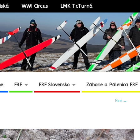
iská
WWI Circus
LMK Tr.Turná
ne
F3F
F3F Slovensko
Záhorie a Pálenica F3F
Next →