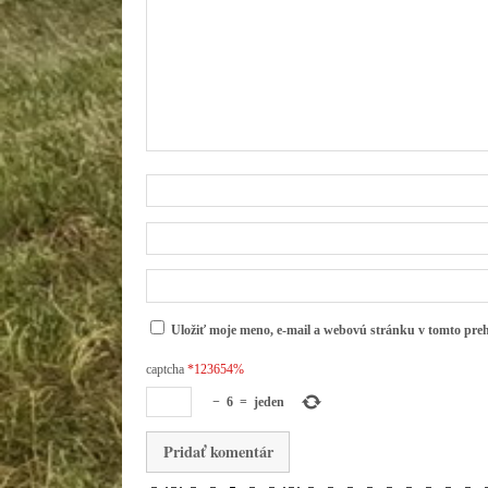
Uložiť moje meno, e-mail a webovú stránku v tomto pre
captcha
*123654%
−
6
=
jeden