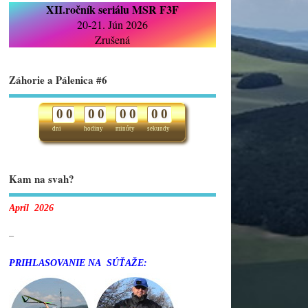
XII.ročník seriálu MSR F3F
20-21. Jún 2026
Zrušená
Záhorie a Pálenica #6
0
0
0
0
0
0
0
0
dni
hodiny
minúty
sekundy
Kam na svah?
Apríl 2026
–
PRIHLASOVANIE NA SÚŤAŽE: