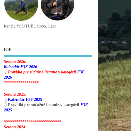
Kanály YOUTUBE Robo, Laco
F3F
Sezóna 2026:
Kalendár F3F 2026
-) Pravidlá pre súťažné lietanie v kategórii
F3F –
2026
*****************
Sezóna 2025:
-) Kalendár F3F 2025
-) Pravidlá pre súťažné lietanie v kategórii
F3F –
2025
****************************
Sezóna 2024: