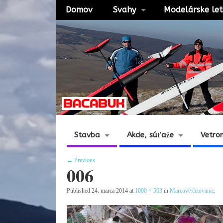
Domov
Svahy
Modelárske let
Stavba
Akcie, súťaže
Vetro
← Previous
006
Published
24. marca 2014
at
1000 × 563
in
Marcové četovanie
.