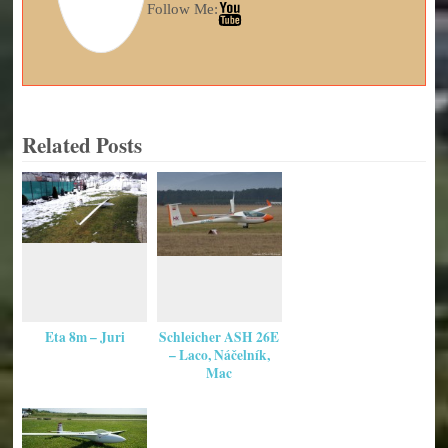
Follow Me:
Related Posts
Eta 8m – Juri
Schleicher ASH 26E
– Laco, Náčelník,
Mac