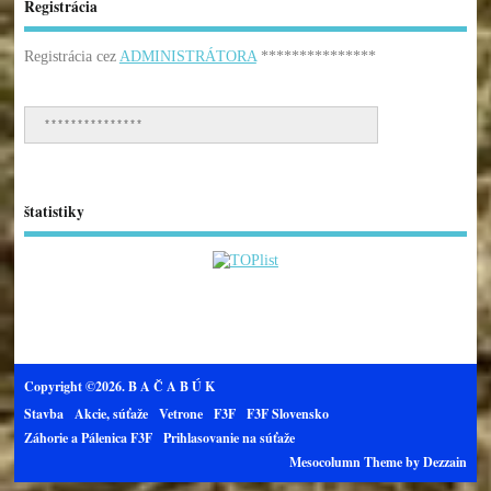
Registrácia
Registrácia cez
ADMINISTRÁTORA
***************
***************
štatistiky
Copyright ©2026. B A Č A B Ú K
Stavba
Akcie, súťaže
Vetrone
F3F
F3F Slovensko
Záhorie a Pálenica F3F
Prihlasovanie na súťaže
Mesocolumn Theme by Dezzain