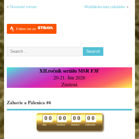
«
Slovenské vetrone.
Modelárska mini cirkulárka.
»
Follow me on
XII.ročník seriálu MSR F3F
20-21. Jún 2026
Zrušená
Záhorie a Pálenica #6
0
0
0
0
0
0
0
0
dni
hodiny
minúty
sekundy