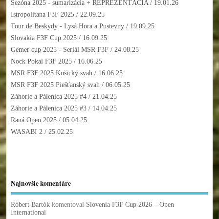
Sezóna 2025 - sumarizácia + REPREZENTÁCIA
/ 19.01.26
Istropolitana F3F 2025
/ 22.09.25
Tour de Beskydy - Lysá Hora a Pustevny
/ 19.09.25
Slovakia F3F Cup 2025
/ 16.09.25
Gemer cup 2025 - Seriál MSR F3F
/ 24.08.25
Nock Pokal F3F 2025
/ 16.06.25
MSR F3F 2025 Košický svah
/ 16.06.25
MSR F3F 2025 Piešťanský svah
/ 06.05.25
Záhorie a Pálenica 2025 #4
/ 21.04.25
Záhorie a Pálenica 2025 #3
/ 14.04.25
Raná Open 2025
/ 05.04.25
WASABI 2
/ 25.02.25
Najnovšie komentáre
Róbert Bartók
komentoval
Slovenia F3F Cup 2026 – Open
International