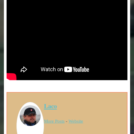
Laco
More Posts
-
Website