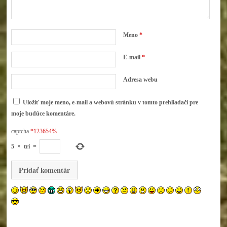
Meno
*
E-mail
*
Adresa webu
Uložiť moje meno, e-mail a webovú stránku v tomto prehliadači pre
moje budúce komentáre.
captcha
*123654%
5
×
tri
=