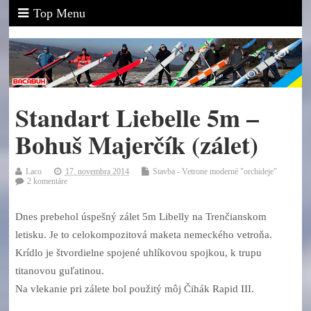
Top Menu
Standart Liebelle 5m –
Bohuš Majerčík (zálet)
Laco
17. novembra 2014
Stavba - Vetrone moderné "orchideje"
2 komentáre
Dnes prebehol úspešný zálet 5m Libelly na Trenčianskom
letisku. Je to celokompozitová maketa nemeckého vetroňa.
Krídlo je štvordielne spojené uhlíkovou spojkou, k trupu
titanovou guľatinou.
Na vlekanie pri zálete bol použitý môj Čihák Rapid III.