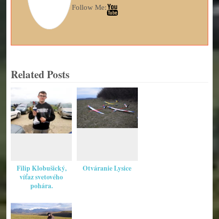
Follow Me:
Related Posts
Filip Klobušický,
Otváranie Lysice
víťaz svetového
pohára.