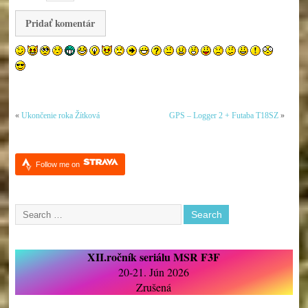
«
Ukončenie roka Žítková
GPS – Logger 2 + Futaba T18SZ
»
Follow me on
XII.ročník seriálu MSR F3F
20-21. Jún 2026
Zrušená