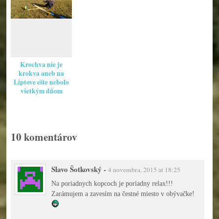
Krochva nie je
krokva aneb na
Liptove ešte nebolo
všetkým dňom
koniec.
10 komentárov
Slavo Šotkovský
-
4 novembra, 2015 at 18:25
Na poriadnych kopcoch je poriadny relax!!!
Zarámujem a zavesím na čestné miesto v obývačke!