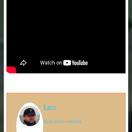
Laco
More Posts
-
Website