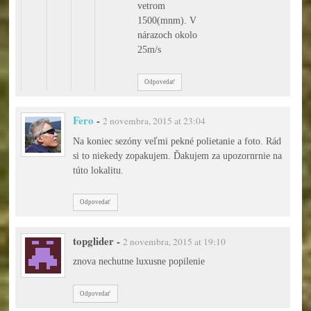
vetrom
1500(mnm). V
nárazoch okolo
25m/s
Odpovedať
Fero
-
2 novembra, 2015 at 23:04
Na koniec sezóny veľmi pekné polietanie a foto. Rád
si to niekedy zopakujem. Ďakujem za upozornrnie na
túto lokalitu.
Odpovedať
topglider
-
2 novembra, 2015 at 19:10
znova nechutne luxusne popilenie
Odpovedať