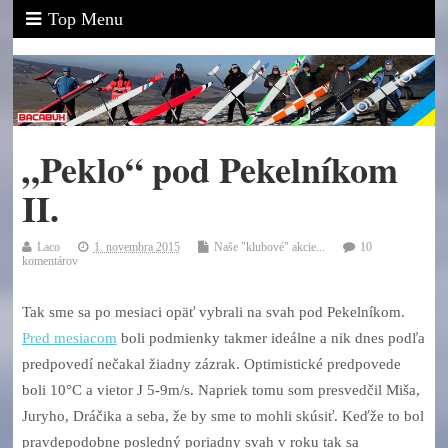
Top Menu
„Peklo“ pod Pekelníkom
II.
Laco
1. novembra 2015
Naše "klubové" akcie...
10
komentárov
Tak sme sa po mesiaci opäť vybrali na svah pod Pekelníkom.
Pred mesiacom
boli podmienky takmer ideálne a nik dnes podľa
predpovedí nečakal žiadny zázrak. Optimistické predpovede
boli 10°C a vietor J 5-9m/s. Napriek tomu som presvedčil Miša,
Juryho, Dráčika a seba, že by sme to mohli skúsiť. Keďže to bol
pravdepodobne posledný poriadny svah v roku tak sa