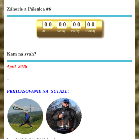
Záhorie a Pálenica #6
0
0
0
0
0
0
0
0
dni
hodiny
minúty
sekundy
Kam na svah?
Apríl 2026
–
PRIHLASOVANIE NA SÚŤAŽE: