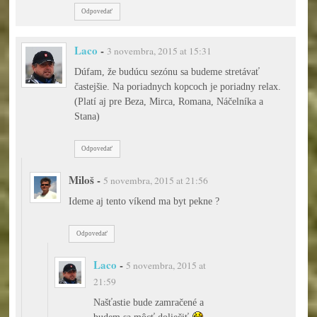
Odpovedať
Laco
-
3 novembra, 2015 at 15:31
Dúfam, že budúcu sezónu sa budeme stretávať
častejšie. Na poriadnych kopcoch je poriadny relax.
(Platí aj pre Beza, Mirca, Romana, Náčelníka a
Stana)
Odpovedať
Miloš
-
5 novembra, 2015 at 21:56
Ideme aj tento víkend ma byt pekne ?
Odpovedať
Laco
-
5 novembra, 2015 at
21:59
Našťastie bude zamračené a
budem sa môcť doliečiť