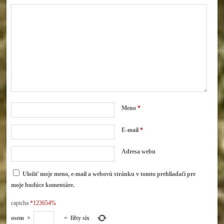
Meno
*
E-mail
*
Adresa webu
Uložiť moje meno, e-mail a webovú stránku v tomto prehliadači pre
moje budúce komentáre.
captcha
*123654%
osem
×
=
fifty six