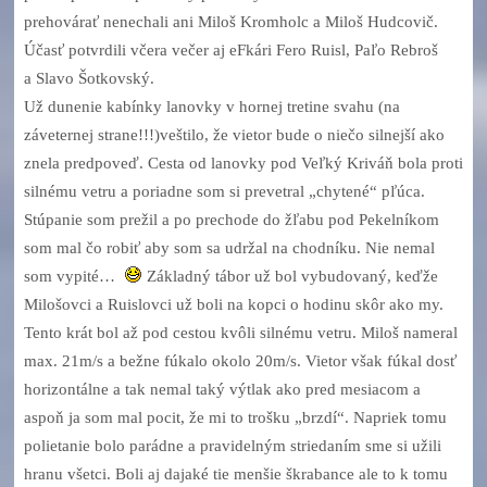
prehovárať nenechali ani Miloš Kromholc a Miloš Hudcovič.
Účasť potvrdili včera večer aj eFkári Fero Ruisl, Paľo Rebroš
a Slavo Šotkovský.
Už dunenie kabínky lanovky v hornej tretine svahu (na
záveternej strane!!!)veštilo, že vietor bude o niečo silnejší ako
znela predpoveď. Cesta od lanovky pod Veľký Kriváň bola proti
silnému vetru a poriadne som si prevetral „chytené“ pľúca.
Stúpanie som prežil a po prechode do žľabu pod Pekelníkom
som mal čo robiť aby som sa udržal na chodníku. Nie nemal
som vypité…
Základný tábor už bol vybudovaný, keďže
Milošovci a Ruislovci už boli na kopci o hodinu skôr ako my.
Tento krát bol až pod cestou kvôli silnému vetru. Miloš nameral
max. 21m/s a bežne fúkalo okolo 20m/s. Vietor však fúkal dosť
horizontálne a tak nemal taký výtlak ako pred mesiacom a
aspoň ja som mal pocit, že mi to trošku „brzdí“. Napriek tomu
polietanie bolo parádne a pravidelným striedaním sme si užili
hranu všetci. Boli aj dajaké tie menšie škrabance ale to k tomu