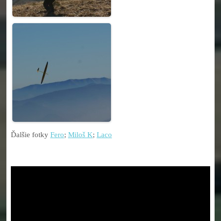
Ďalšie fotky
Fero
;
Miloš K
;
Laco