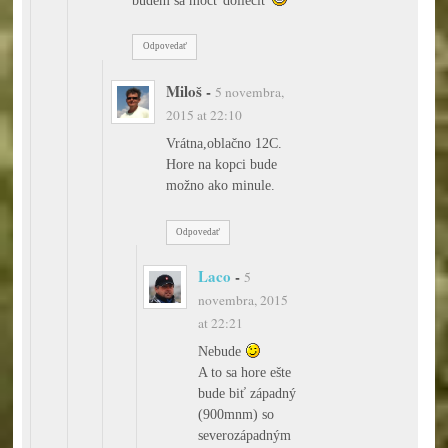
Odpovedať
Miloš
-
5 novembra,
2015 at 22:10
Vrátna,oblačno 12C.
Hore na kopci bude
možno ako minule.
Odpovedať
Laco
-
5
novembra, 2015
at 22:21
Nebude
A to sa hore ešte
bude biť západný
(900mnm) so
severozápadným