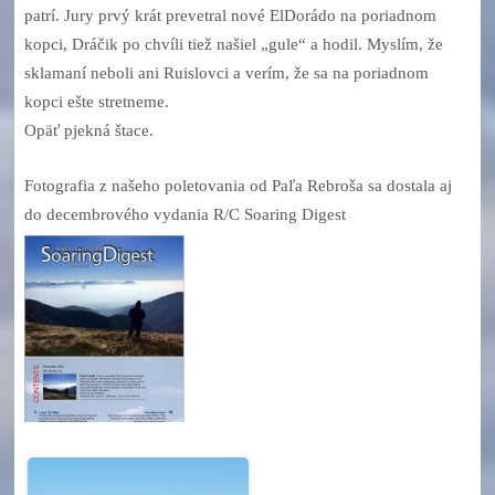
patrí. Jury prvý krát prevetral nové ElDorádo na poriadnom
kopci, Dráčik po chvíli tiež našiel „gule“ a hodil. Myslím, že
sklamaní neboli ani Ruislovci a verím, že sa na poriadnom
kopci ešte stretneme.
Opäť pjekná štace.
Fotografia z našeho poletovania od Paľa Rebroša sa dostala aj
do decembrového vydania R/C Soaring Digest