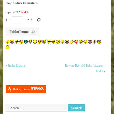
moje budúce komentáre.
captcha
*123654%
5
−
=
3
«
Jindra Stejskal
Bowlus BA-100 Baby Albatros –
Jindra
»
Follow me on