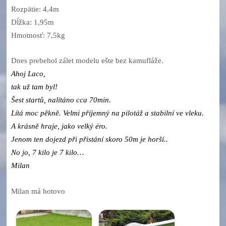
Rozpätie: 4,4m
Dĺžka: 1,95m
Hmotnosť: 7,5kg
Dnes prebehol zálet modelu ešte bez kamufláže.
Ahoj Laco,
tak už tam byl!
Šest startů, nalítáno cca 70min.
Lítá moc pěkně. Velmi příjemný na pilotáž a stabilní ve vleku.
A krásně hraje, jako velký éro.
Jenom ten dojezd při přistání skoro 50m je horší..
No jo, 7 kilo je 7 kilo…
Milan
Milan má hotovo