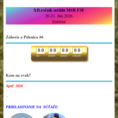
XII.ročník seriálu MSR F3F
20-21. Jún 2026
Zrušená
Záhorie a Pálenica #6
0
0
0
0
0
0
0
0
dni
hodiny
minúty
sekundy
Kam na svah?
Apríl 2026
–
PRIHLASOVANIE NA SÚŤAŽE: