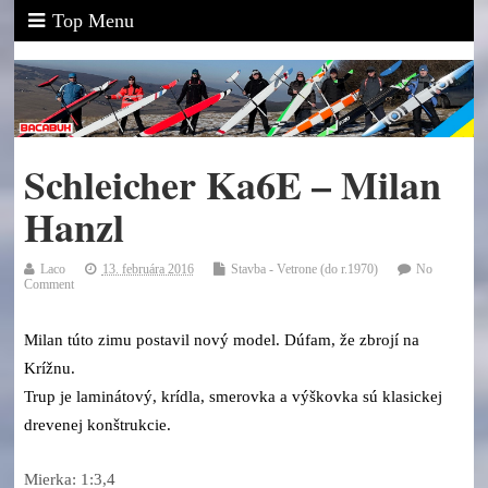
Top Menu
Schleicher Ka6E – Milan
Hanzl
Laco
13. februára 2016
Stavba - Vetrone (do r.1970)
No
Comment
Milan túto zimu postavil nový model. Dúfam, že zbrojí na
Krížnu.
Trup je laminátový, krídla, smerovka a výškovka sú klasickej
drevenej konštrukcie.
Mierka: 1:3,4