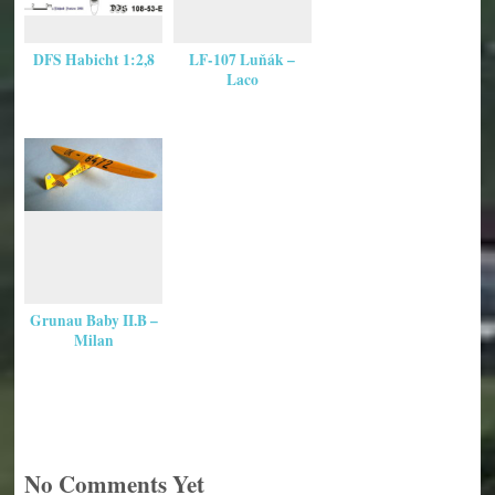
DFS Habicht 1:2,8
LF-107 Luňák –
Laco
Grunau Baby II.B –
Milan
No Comments Yet