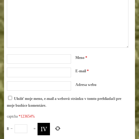
Meno
*
E-mail
*
Adresa webu
Uložiť moje meno, e-mail a webovú stránku v tomto prehliadači pre
moje budúce komentáre.
captcha
*123654%
8
−
=