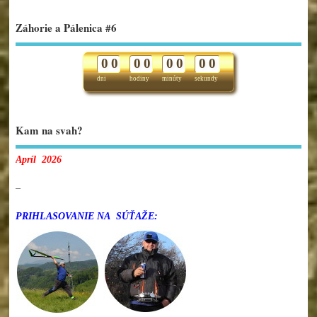
Záhorie a Pálenica #6
0
0
0
0
0
0
0
0
dni
hodiny
minúty
sekundy
Kam na svah?
Apríl 2026
–
PRIHLASOVANIE NA SÚŤAŽE: