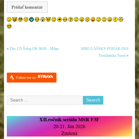
«
Zlin 125 Šohaj OK 0636 – Milan
MIKULÁŠSKY POHÁR 2016
Trenčianska Turná
»
Follow me on
XII.ročník seriálu MSR F3F
20-21. Jún 2026
Zrušená