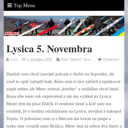
Top Menu
Lysica 5. Novembra
Laco
5. novembra 2016
Naše "klubové" akcie...
4 komentáre
Dnešok som chcel zasvätiť prácam v dieľni na Sopwithe, ale
osud to opäť zariadil inak. Ráno som si síce zakúril a opáskoval
zopár rebier, ale Mirec zohnal „kredity“ a strááášne chcel lietať.
Rejsa ešte tento rok neprevetral a tak ma vylákal na Lysicu.
Medzi tým mi písal Dráčik či neideme lietať a keď som mu
oznámil, že o hodinu odchádzame na Lysicu, neváhal a nakopol
Tojotu. O jedenástej som si s Mircom dal kawm na pmpe a
rezko sme vyrazili smer Bošáca. Mirec mal za sebou dva štarty a