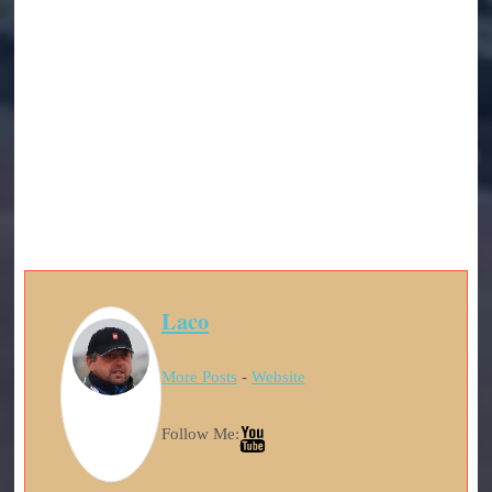
Laco
More Posts
-
Website
Follow Me: