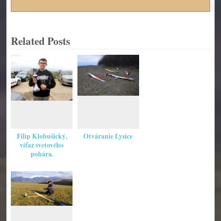
Related Posts
Filip Klobušický,
Otváranie Lysice
víťaz svetového
pohára.