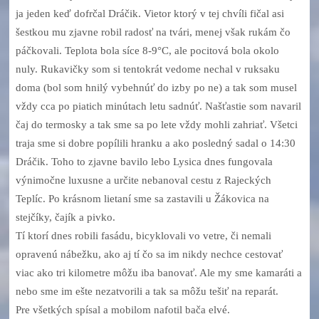
ja jeden keď dofrčal Dráčik. Vietor ktorý v tej chvíli fičal asi
šestkou mu zjavne robil radosť na tvári, menej však rukám čo
páčkovali. Teplota bola síce 8-9°C, ale pocitová bola okolo
nuly. Rukavičky som si tentokrát vedome nechal v ruksaku
doma (bol som hnilý vybehnúť do izby po ne) a tak som musel
vždy cca po piatich minútach letu sadnúť. Našťastie som navaril
čaj do termosky a tak sme sa po lete vždy mohli zahriať. Všetci
traja sme si dobre popílili hranku a ako posledný sadal o 14:30
Dráčik. Toho to zjavne bavilo lebo Lysica dnes fungovala
výnimočne luxusne a určite nebanoval cestu z Rajeckých
Teplíc. Po krásnom lietaní sme sa zastavili u Žákovica na
stejčíky, čajík a pivko.
Tí ktorí dnes robili fasádu, bicyklovali vo vetre, či nemali
opravenú nábežku, ako aj tí čo sa im nikdy nechce cestovať
viac ako tri kilometre môžu iba banovať. Ale my sme kamaráti a
nebo sme im ešte nezatvorili a tak sa môžu tešiť na reparát.
Pre všetkých spísal a mobilom nafotil bača elvé.