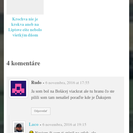
Krochva nie je
krokva aneb na
Liptove ešte nebolo
všetkým dňom
koniec.
4 komentáre
Rudo
-
6 novembra, 2016 at 17:55
Ja som bol na Bošácej viackrat ale tu hranu čo ste
pilili som tam nenašiel poraďte kde je Ďakujem
Odpovedať
Laco
-
6 novembra, 2016 at 19:15
Neviem či som ti stúpil na otlak, ale