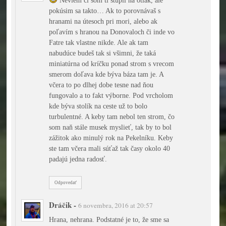
pokúsim sa takto… Ak to porovnávaš s
hranami na útesoch pri mori, alebo ak
poľavím s hranou na Donovaloch či inde vo
Fatre tak vlastne nikde. Ale ak tam
nabudúce budeš tak si všimni, že taká
miniatúrna od kríčku ponad strom s vrecom
smerom doľava kde býva báza tam je. A
včera to po dlhej dobe tesne nad ňou
fungovalo a to fakt výborne. Pod vrcholom
kde býva stolík na ceste už to bolo
turbulentné. A keby tam nebol ten strom, čo
som naň stále musek myslieť, tak by to bol
zážitok ako minulý rok na Pekelníku. Keby
ste tam včera mali súťaž tak časy okolo 40
padajú jedna radosť.
Odpovedať
Dráčik
-
6 novembra, 2016 at 20:57
Hrana, nehrana. Podstatné je to, že sme sa