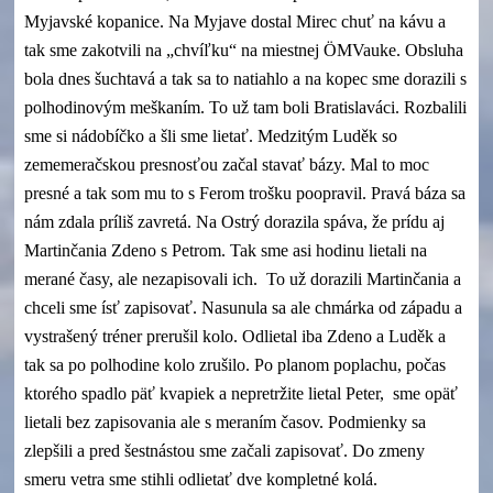
Myjavské kopanice. Na Myjave dostal Mirec chuť na kávu a
tak sme zakotvili na „chvíľku“ na miestnej ÖMVauke. Obsluha
bola dnes šuchtavá a tak sa to natiahlo a na kopec sme dorazili s
polhodinovým meškaním. To už tam boli Bratislaváci. Rozbalili
sme si nádobíčko a šli sme lietať. Medzitým Luděk so
zememeračskou presnosťou začal stavať bázy. Mal to moc
presné a tak som mu to s Ferom trošku poopravil. Pravá báza sa
nám zdala príliš zavretá. Na Ostrý dorazila spáva, že prídu aj
Martinčania Zdeno s Petrom. Tak sme asi hodinu lietali na
merané časy, ale nezapisovali ich. To už dorazili Martinčania a
chceli sme ísť zapisovať. Nasunula sa ale chmárka od západu a
vystrašený tréner prerušil kolo. Odlietal iba Zdeno a Luděk a
tak sa po polhodine kolo zrušilo. Po planom poplachu, počas
ktorého spadlo päť kvapiek a nepretržite lietal Peter, sme opäť
lietali bez zapisovania ale s meraním časov. Podmienky sa
zlepšili a pred šestnástou sme začali zapisovať. Do zmeny
smeru vetra sme stihli odlietať dve kompletné kolá.