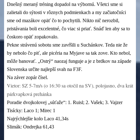
Dnešný meraný tréning dopadol na výbornú. Všetci sme si
zalietali do sýtosti v rôznych podmienkach a my začiatočníci
sme od mazákov opäť čo to pochytili. Nikto nič nerozbil,
pristávania boli excelentné, čo viac si priať. Snáď len aby sa to
čoskoro opäť zopakovalo.
Pekne strávenú sobotu sme zavŕšili u Suchánkov. Teda nie že
by nebolo čo piť, ale picéria na Myjave sa tak zove. Kto nebol,
môže banovať. „Ostrý“ naozaj funguje a je z brdkov na západe
Slovenska určite najlepší svah na F3F.
Na záver zopár čísel.
Vietor: SZ 5-7m/s (o 16:30 sa otočil na SV), polojasno, dva krát
párkvapková prehánka
Poradie dvojkolovej „súťaže“: 1. Ruisl; 2. Vašek; 3. Vajzer
Tisícky: Laco 1; Mirec 1
Najrýchlejšie kolo Laco 41,34s
Slimák: Ondrejka 61,43