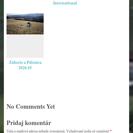
International
Záhorie a Pálenica
2026 #5
No Comments Yet
Pridaj komentár
Vaša e-mailová adresa nebude zverejnená.
Vyžadované polia sú označené
*