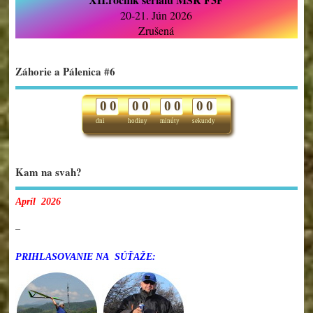
20-21. Jún 2026
Zrušená
Záhorie a Pálenica #6
0
0
0
0
0
0
0
0
dni
hodiny
minúty
sekundy
Kam na svah?
Apríl 2026
–
PRIHLASOVANIE NA SÚŤAŽE: