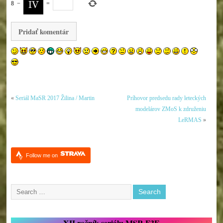
8
−
=
«
Seriál MaSR 2017 Žilina / Martin
Príhovor predsedu rady leteckých
modelárov ZMoS k združeniu
LeRMAS
»
Follow me on
XII.ročník seriálu MSR F3F