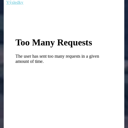
V
ýsledky