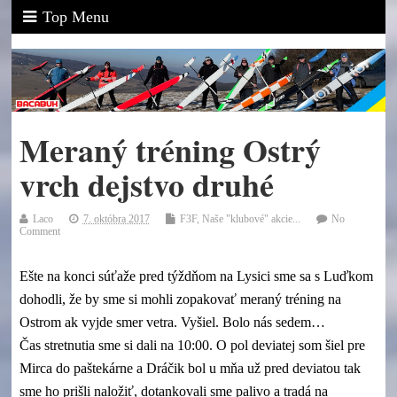
Top Menu
Meraný tréning Ostrý
vrch dejstvo druhé
Laco
7. októbra 2017
F3F
,
Naše "klubové" akcie...
No
Comment
Ešte na konci súťaže pred týždňom na Lysici sme sa s Luďkom
dohodli, že by sme si mohli zopakovať meraný tréning na
Ostrom ak vyjde smer vetra. Vyšiel. Bolo nás sedem…
Čas stretnutia sme si dali na 10:00. O pol deviatej som šiel pre
Mirca do paštekárne a Dráčik bol u mňa už pred deviatou tak
sme ho prišli naložiť, dotankovali sme palivo a tradá na