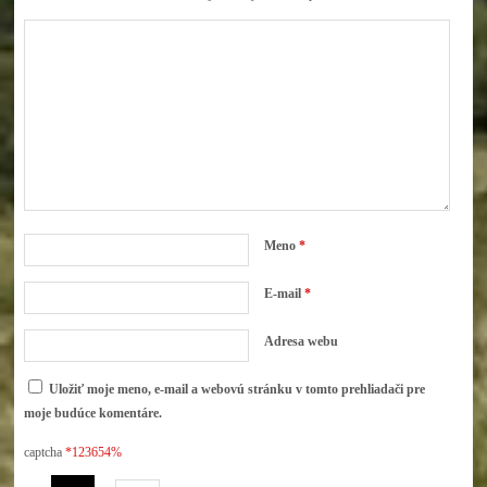
Meno
*
E-mail
*
Adresa webu
Uložiť moje meno, e-mail a webovú stránku v tomto prehliadači pre
moje budúce komentáre.
captcha
*123654%