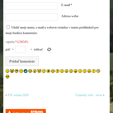
E-mail
*
Adresa webu
Uložiť moje meno, e-mail a webovú stránku v tomto prehliadači pre
moje budúce komentáre.
captcha
*123654%
päť
×
=
tridsať
«
F3F sezóna 2020
Černecký vrch – sever
»
Follow me on