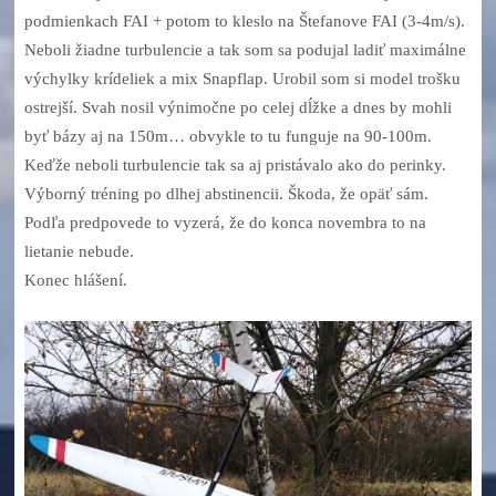
podmienkach FAI + potom to kleslo na Štefanove FAI (3-4m/s).
Neboli žiadne turbulencie a tak som sa podujal ladiť maximálne
výchylky krídeliek a mix Snapflap. Urobil som si model trošku
ostrejší. Svah nosil výnimočne po celej dĺžke a dnes by mohli
byť bázy aj na 150m… obvykle to tu funguje na 90-100m.
Keďže neboli turbulencie tak sa aj pristávalo ako do perinky.
Výborný tréning po dlhej abstinencii. Škoda, že opäť sám.
Podľa predpovede to vyzerá, že do konca novembra to na
lietanie nebude.
Konec hlášení.