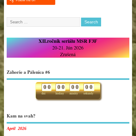
XII.ročník seriálu MSR F3F
20-21. Jún 2026
Zrušená
Záhorie a Pálenica #6
0
0
0
0
0
0
0
0
dni
hodiny
minúty
sekundy
Kam na svah?
Apríl 2026