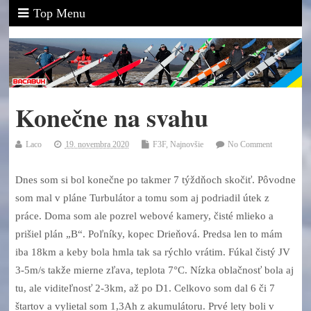
Top Menu
Konečne na svahu
Laco
19. novembra 2020
F3F
,
Najnovšie
No Comment
Dnes som si bol konečne po takmer 7 týždňoch skočiť. Pôvodne
som mal v pláne Turbulátor a tomu som aj podriadil útek z
práce. Doma som ale pozrel webové kamery, čisté mlieko a
prišiel plán „B“. Poľníky, kopec Drieňová. Predsa len to mám
iba 18km a keby bola hmla tak sa rýchlo vrátim. Fúkal čistý JV
3-5m/s takže mierne zľava, teplota 7°C. Nízka oblačnosť bola aj
tu, ale viditeľnosť 2-3km, až po D1. Celkovo som dal 6 či 7
štartov a vylietal som 1,3Ah z akumulátoru. Prvé lety boli v