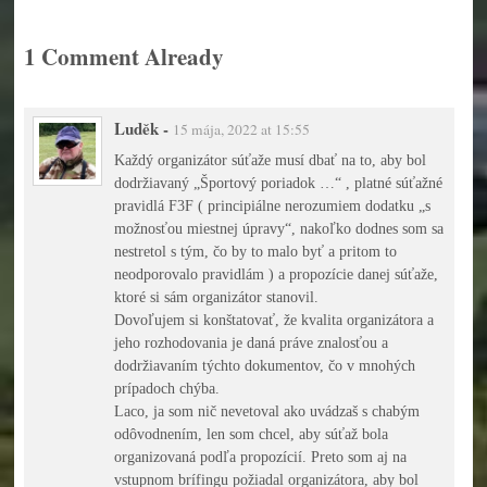
1 Comment Already
Luděk
-
15 mája, 2022 at 15:55
Každý organizátor súťaže musí dbať na to, aby bol
dodržiavaný „Športový poriadok …“ , platné súťažné
pravidlá F3F ( principiálne nerozumiem dodatku „s
možnosťou miestnej úpravy“, nakoľko dodnes som sa
nestretol s tým, čo by to malo byť a pritom to
neodporovalo pravidlám ) a propozície danej súťaže,
ktoré si sám organizátor stanovil.
Dovoľujem si konštatovať, že kvalita organizátora a
jeho rozhodovania je daná práve znalosťou a
dodržiavaním týchto dokumentov, čo v mnohých
prípadoch chýba.
Laco, ja som nič nevetoval ako uvádzaš s chabým
odôvodnením, len som chcel, aby súťaž bola
organizovaná podľa propozícií. Preto som aj na
vstupnom brífingu požiadal organizátora, aby bol