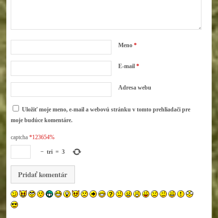
Meno
*
E-mail
*
Adresa webu
Uložiť moje meno, e-mail a webovú stránku v tomto prehliadači pre
moje budúce komentáre.
captcha
*123654%
−
tri
=
3