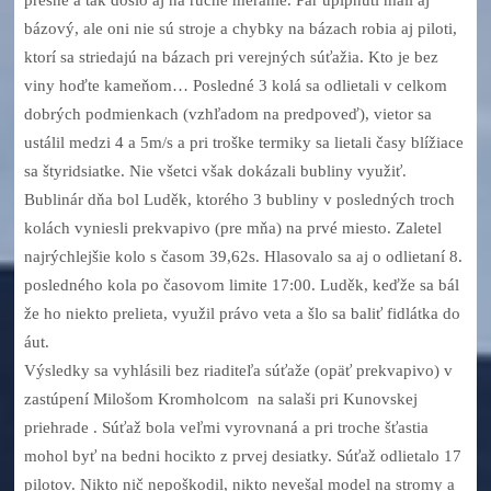
bázový, ale oni nie sú stroje a chybky na bázach robia aj piloti,
ktorí sa striedajú na bázach pri verejných súťažia. Kto je bez
viny hoďte kameňom… Posledné 3 kolá sa odlietali v celkom
dobrých podmienkach (vzhľadom na predpoveď), vietor sa
ustálil medzi 4 a 5m/s a pri troške termiky sa lietali časy blížiace
sa štyridsiatke. Nie všetci však dokázali bubliny využiť.
Bublinár dňa bol Luděk, ktorého 3 bubliny v posledných troch
kolách vyniesli prekvapivo (pre mňa) na prvé miesto. Zaletel
najrýchlejšie kolo s časom 39,62s. Hlasovalo sa aj o odlietaní 8.
posledného kola po časovom limite 17:00. Luděk, keďže sa bál
že ho niekto prelieta, využil právo veta a šlo sa baliť fidlátka do
áut.
Výsledky sa vyhlásili bez riaditeľa súťaže (opäť prekvapivo) v
zastúpení Milošom Kromholcom na salaši pri Kunovskej
priehrade . Súťaž bola veľmi vyrovnaná a pri troche šťastia
mohol byť na bedni hocikto z prvej desiatky. Súťaž odlietalo 17
pilotov. Nikto nič nepoškodil, nikto nevešal model na stromy a