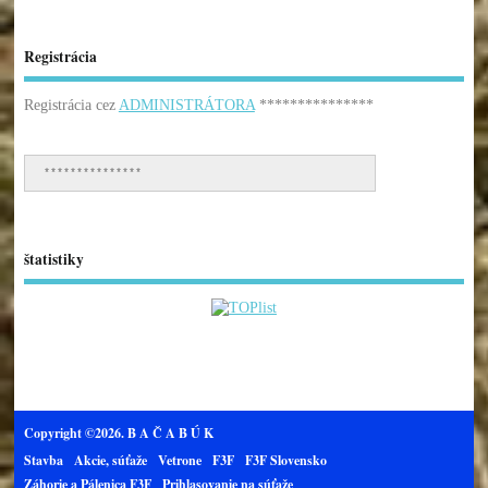
Registrácia
Registrácia cez
ADMINISTRÁTORA
***************
***************
štatistiky
Copyright ©2026. B A Č A B Ú K
Stavba
Akcie, súťaže
Vetrone
F3F
F3F Slovensko
Záhorie a Pálenica F3F
Prihlasovanie na súťaže