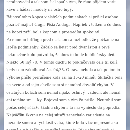
neodpovedal a tak som šiel spať s tým, že ráno pôjdem variť
kávu a hádzať modely na ostro tupý.
Bájnosť tohto kopca v slabých podmienkach si prišiel osobne
pozrieť majiteľ Gugla Pišta Andoga. Napriek všetkému čo dnes
na kopci zažil bol s kopcom a prostredím spokojný.
Po rannom brífingu pred desiatou sa rozhodlo, že počkáme na
lepšie podmienky. Začalo sa lietať pred dvanástou a prvé
nekonečné kolo potvrdilo, že dnes to bude bublinársky deň.
Niekto 50 iný 70. V tomto duchu to pokračovalo celé tri kolá
kedy som zaknihoval čas 94,35. Oprava nebola a tak po tomto
výkone prišlo prerušenie kola asi na 15-20 minút. Škrtačka bola
na svete a od tejto chvíle som si nemohol dovoliť chybu. V
ostatných kolách som nemal nijako oslnivý vzduch, ale nemal
ani totálne sra….ky. Bojoval som s tým čo prišlo. Neurobil som
počas celej súťaže žiadnu chybu a to ma vynieslo do popredia.
Najväčšiu škvrnu na celej súťaži zanechalo zariadenie na
meranie smeru a rýchlosti vetra, ktoré bolo viac nepresné ako
presné a tak došlo aj na ručné meranie. Pár upípnutí mali aj