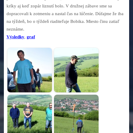
kríky aj keď zopár liznutí bolo. V družnej zábave sme sa
dopracovali k zotmeniu a nastal čas na lúčenie. Dúfajme že iba
na týždeň, bo o týždeň riaditeľuje Bobika. Miesto činu zatiaľ
neznáme.
Výsledky
,
graf