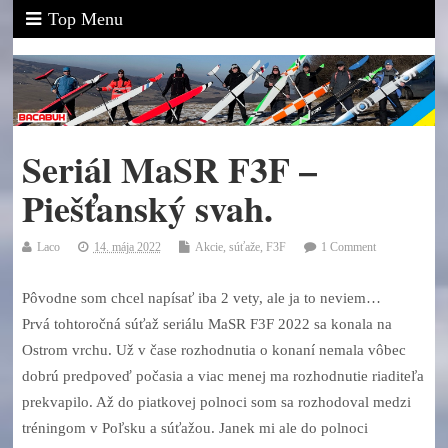
Top Menu
Seriál MaSR F3F –
Piešťanský svah.
Laco
14. mája 2022
Akcie, súťaže
,
F3F
1 Comment
Pôvodne som chcel napísať iba 2 vety, ale ja to neviem…
Prvá tohtoročná súťaž seriálu MaSR F3F 2022 sa konala na
Ostrom vrchu. Už v čase rozhodnutia o konaní nemala vôbec
dobrú predpoveď počasia a viac menej ma rozhodnutie riaditeľa
prekvapilo. Až do piatkovej polnoci som sa rozhodoval medzi
tréningom v Poľsku a súťažou. Janek mi ale do polnoci