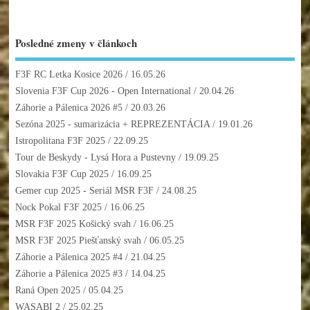
Posledné zmeny v článkoch
F3F RC Letka Kosice 2026
/ 16.05.26
Slovenia F3F Cup 2026 - Open International
/ 20.04.26
Záhorie a Pálenica 2026 #5
/ 20.03.26
Sezóna 2025 - sumarizácia + REPREZENTÁCIA
/ 19.01.26
Istropolitana F3F 2025
/ 22.09.25
Tour de Beskydy - Lysá Hora a Pustevny
/ 19.09.25
Slovakia F3F Cup 2025
/ 16.09.25
Gemer cup 2025 - Seriál MSR F3F
/ 24.08.25
Nock Pokal F3F 2025
/ 16.06.25
MSR F3F 2025 Košický svah
/ 16.06.25
MSR F3F 2025 Piešťanský svah
/ 06.05.25
Záhorie a Pálenica 2025 #4
/ 21.04.25
Záhorie a Pálenica 2025 #3
/ 14.04.25
Raná Open 2025
/ 05.04.25
WASABI 2
/ 25.02.25