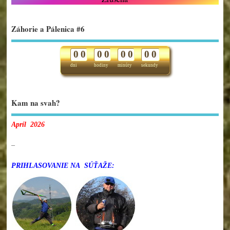
Záhorie a Pálenica #6
0
0
0
0
0
0
0
0
dni
hodiny
minúty
sekundy
Kam na svah?
Apríl 2026
–
PRIHLASOVANIE NA SÚŤAŽE: