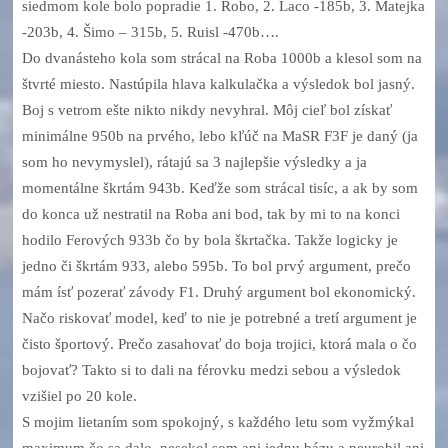
siedmom kole bolo popradie 1. Robo, 2. Laco -185b, 3. Matejka
-203b, 4. Šimo – 315b, 5. Ruisl -470b….
Do dvanásteho kola som strácal na Roba 1000b a klesol som na
štvrté miesto. Nastúpila hlava kalkulačka a výsledok bol jasný.
Boj s vetrom ešte nikto nikdy nevyhral. Môj cieľ bol získať
minimálne 950b na prvého, lebo kľúč na MaSR F3F je daný (ja
som ho nevymyslel), rátajú sa 3 najlepšie výsledky a ja
momentálne škrtám 943b. Keďže som strácal tisíc, a ak by som
do konca už nestratil na Roba ani bod, tak by mi to na konci
hodilo Ferových 933b čo by bola škrtačka. Takže logicky je
jedno či škrtám 933, alebo 595b. To bol prvý argument, prečo
mám ísť pozerať závody F1. Druhý argument bol ekonomický.
Načo riskovať model, keď to nie je potrebné a tretí argument je
čisto športový. Prečo zasahovať do boja trojici, ktorá mala o čo
bojovať? Takto si to dali na férovku medzi sebou a výsledok
vzišiel po 20 kole.
S mojim lietaním som spokojný, s každého letu som vyžmýkal
maximum čo sa dalo, nesekol som ani jednu bázu a neurobil ani