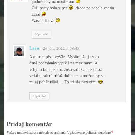
podmienky na maximum
Gril party bola super
,skoda ze nebola vacsia
ucast
Wasabi foeva
Odpovedať
Laco
-
26 júla, 2022 at 08:45
Ako som písal vyššie. Myslím, že ja som
dané podmienky využil na maximum. A
keby to bola jednorázová súťaž a nie súťaž
seriálu, tak tú súťaž dolietam a možno by sa
mi aj pohár ušiel…. To už ale nezistím.
Odpovedať
Pridaj komentár
Vaša e-mailová adresa nebude zverejnená.
Vyžadované polia sú označené
*