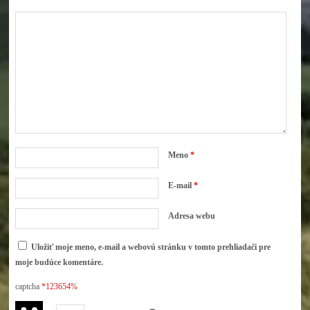
Meno
*
E-mail
*
Adresa webu
Uložiť moje meno, e-mail a webovú stránku v tomto prehliadači pre
moje budúce komentáre.
captcha
*123654%