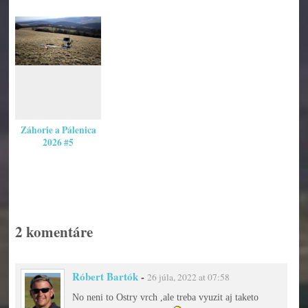
Záhorie a Pálenica
2026 #5
2 komentáre
Róbert Bartók
-
26 júla, 2022 at 07:58
No neni to Ostry vrch ,ale treba vyuzit aj taketo