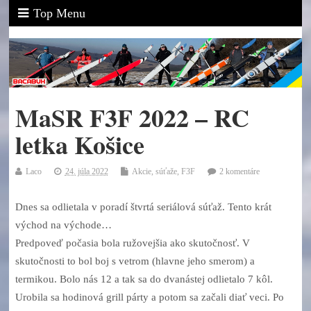
Top Menu
MaSR F3F 2022 – RC
letka Košice
Laco
24. júla 2022
Akcie, súťaže
,
F3F
2 komentáre
Dnes sa odlietala v poradí štvrtá seriálová súťaž. Tento krát
východ na východe…
Predpoveď počasia bola ružovejšia ako skutočnosť. V
skutočnosti to bol boj s vetrom (hlavne jeho smerom) a
termikou. Bolo nás 12 a tak sa do dvanástej odlietalo 7 kôl.
Urobila sa hodinová grill párty a potom sa začali diať veci. Po