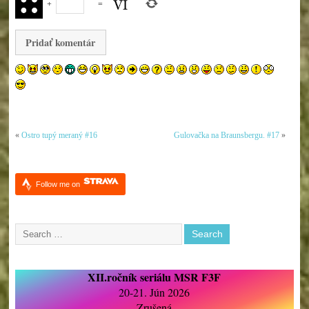
+
=
«
Ostro tupý meraný #16
Gulovačka na Braunsbergu. #17
»
Follow me on
XII.ročník seriálu MSR F3F
20-21. Jún 2026
Zrušená