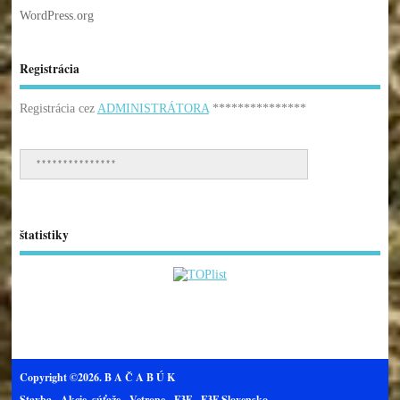
WordPress.org
Registrácia
Registrácia cez
ADMINISTRÁTORA
***************
***************
štatistiky
Copyright ©2026. B A Č A B Ú K
Stavba
Akcie, súťaže
Vetrone
F3F
F3F Slovensko