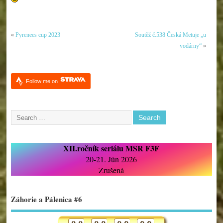
«
Pyrenees cup 2023
Soutěž č.538 Česká Metuje „u
vodárny“
»
Follow me on
XII.ročník seriálu MSR F3F
20-21. Jún 2026
Zrušená
Záhorie a Pálenica #6