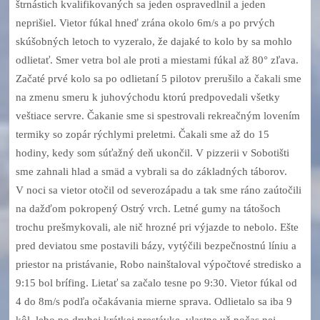
štrnástich kvalifikovaných sa jeden ospravedlnil a jeden
neprišiel. Vietor fúkal hneď zrána okolo 6m/s a po prvých
skúšobných letoch to vyzeralo, že dajaké to kolo by sa mohlo
odlietať. Smer vetra bol ale proti a miestami fúkal až 80° zľava.
Začaté prvé kolo sa po odlietaní 5 pilotov prerušilo a čakali sme
na zmenu smeru k juhovýchodu ktorú predpovedali všetky
veštiace servre. Čakanie sme si spestrovali rekreačným lovením
termiky so zopár rýchlymi preletmi. Čakali sme až do 15
hodiny, kedy som súťažný deň ukončil. V pizzerii v Sobotišti
sme zahnali hlad a smäd a vybrali sa do základných táborov.
V noci sa vietor otočil od severozápadu a tak sme ráno zaútočili
na dažďom pokropený Ostrý vrch. Letné gumy na tátošoch
trochu prešmykovali, ale nič hrozné pri výjazde to nebolo. Ešte
pred deviatou sme postavili bázy, vytýčili bezpečnostnú líniu a
priestor na pristávanie, Robo nainštaloval výpočtové stredisko a
9:15 bol brífing. Lietať sa začalo tesne po 9:30. Vietor fúkal od
4 do 8m/s podľa očakávania mierne sprava. Odlietalo sa iba 9
kôl, lebo po druhej krátkej prestávke, vlastne už počas nej,