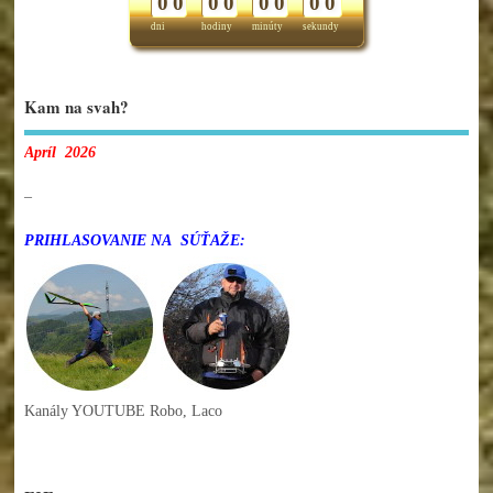
0
0
0
0
0
0
0
0
dni
hodiny
minúty
sekundy
Kam na svah?
Apríl 2026
–
PRIHLASOVANIE NA SÚŤAŽE:
Kanály YOUTUBE Robo, Laco