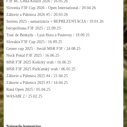
F3F RC Letka Kosice 2026
/ 16.05.26
Slovenia F3F Cup 2026 - Open International
/ 20.04.26
Záhorie a Pálenica 2026 #5
/ 20.03.26
Sezóna 2025 - sumarizácia + REPREZENTÁCIA
/ 19.01.26
Istropolitana F3F 2025
/ 22.09.25
Tour de Beskydy - Lysá Hora a Pustevny
/ 19.09.25
Slovakia F3F Cup 2025
/ 16.09.25
Gemer cup 2025 - Seriál MSR F3F
/ 24.08.25
Nock Pokal F3F 2025
/ 16.06.25
MSR F3F 2025 Košický svah
/ 16.06.25
MSR F3F 2025 Piešťanský svah
/ 06.05.25
Záhorie a Pálenica 2025 #4
/ 21.04.25
Záhorie a Pálenica 2025 #3
/ 14.04.25
Raná Open 2025
/ 05.04.25
WASABI 2
/ 25.02.25
Najnovšie komentáre