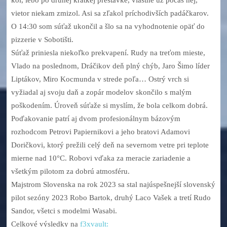
vietor niekam zmizol. Asi sa zľakol príchodivších padáčkarov.
O 14:30 som súťaž ukončil a šlo sa na vyhodnotenie opäť do
pizzerie v Sobotišti.
Súťaž priniesla niekoľko prekvapení. Rudy na treťom mieste,
Vlado na poslednom, Dráčikov deň plný chýb, Jaro Šimo líder
Liptákov, Miro Kocmunda v strede poľa… Ostrý vrch si
vyžiadal aj svoju daň a zopár modelov skončilo s malým
poškodením. Úroveň súťaže si myslím, že bola celkom dobrá.
Poďakovanie patrí aj dvom profesionálnym bázovým
rozhodcom Petrovi Papiernikovi a jeho bratovi Adamovi
Doričkovi, ktorý prežili celý deň na severnom vetre pri teplote
mierne nad 10°C. Robovi vďaka za meracie zariadenie a
všetkým pilotom za dobrú atmosféru.
Majstrom Slovenska na rok 2023 sa stal najúspešnejší slovenský
pilot sezóny 2023 Robo Bartok, druhý Laco Vašek a tretí Rudo
Sandor, všetci s modelmi Wasabi.
Celkové výsledky na
f3xvault: