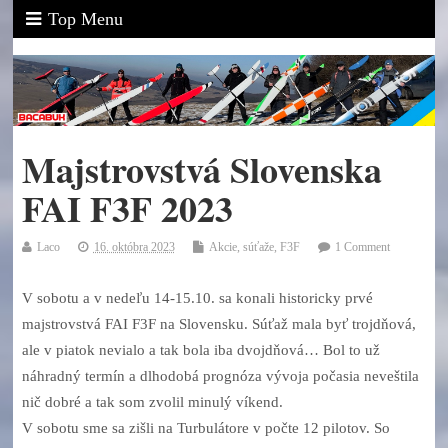
Top Menu
Majstrovstvá Slovenska
FAI F3F 2023
Laco
16. októbra 2023
Akcie, súťaže
,
F3F
1 Comment
V sobotu a v nedeľu 14-15.10. sa konali historicky prvé
majstrovstvá FAI F3F na Slovensku. Súťaž mala byť trojdňová,
ale v piatok nevialo a tak bola iba dvojdňová… Bol to už
náhradný termín a dlhodobá prognóza vývoja počasia neveštila
nič dobré a tak som zvolil minulý víkend.
V sobotu sme sa zišli na Turbulátore v počte 12 pilotov. So