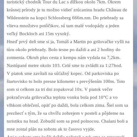
turistický chodník Tour du Lac s dĺžkou okolo 7km. Okrem
krásnej prírody je tu možno vidieť zrúcaninu hradu Château de
Wildenstein na kopci Schlossberg 666m.nm. Do priehrady sa
vlieva množstvo potôčikov, sú tam malé vodopády a jeden
veľký Bockloch asi 15m vysoký.
Hneď prvý deň sme si ja, Tomáš a Martin po grilovačke vyšli na
túru okolo priehrady. Bolo tesne po daždi a asi 2 hodiny do
zotmenia. Okruh plus cesta z kempu nám vydala na 7,2km.
Nastúpané metre okolo 103. Celé sme to zvládli za 1:27hod.
V piatok sme zavítali na súťažný kopec. Od parkoviska po
štartovisko to bolo presne kilometer s prevýšením 100m. Toto
som si celkom za tri dni zopakoval 10x. V piatok večer
pokračovala grilovačka teplota vonku bola pod 10°C a vo
vlhkom oblečení, opäť po daždi, bola celkom zima. Šiel som sa
prezliecť s tým, že sa chvíľu zohrejem v posteli a pôjdeme na
turistiku na hrad. Zobudil som sa pred polnocou. Chalani boli a
mne zostal plán na sobotu ak to časovo vyjde.
Ani v sobotu sme kvôli dažďu nelietali a tak sme sa presunuli