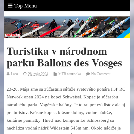
Top Menu
Turistika v národnom
parku Ballons des Vosges
Laco
28. mája 2024
MTB a turistika
No Comment
23-26. Mája sme sa zúčastnili súťaže svetového pohára F3F RC
Network open 2024 na kopci Schweisel. Kopec je súčasťou
národného parku Vogézske balóny. Je to raj pre cyklistov ale aj
pre turistov. Krásne kopce, krásne doliny, vodné nádrže,
kultúrne pamiatky. Hneď nad kempom Le Schlossberg sa
nachádza vodná nádrž Wildestein 545m.nm. Okolo nádrže je