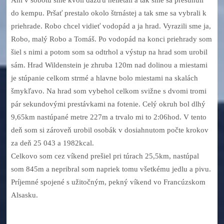
do kempu. Pršať prestalo okolo štrnástej a tak sme sa vybrali k
priehrade. Robo chcel vidieť vodopád a ja hrad. Vyrazili sme ja,
Robo, malý Robo a Tomáš. Po vodopád na konci priehrady som
šiel s nimi a potom som sa odtrhol a výstup na hrad som urobil
sám. Hrad Wildenstein je zhruba 120m nad dolinou a miestami
je stúpanie celkom strmé a hlavne bolo miestami na skalách
šmykľavo. Na hrad som vybehol celkom svižne s dvomi tromi
pár sekundovými prestávkami na fotenie. Celý okruh bol dlhý
9,65km nastúpané metre 227m a trvalo mi to 2:06hod. V tento
deň som si zároveň urobil osobák v dosiahnutom počte krokov
za deň 25 043 a 1982kcal.
Celkovo som cez víkend prešiel pri túrach 25,5km, nastúpal
som 845m a nepribral som napriek tomu všetkému jedlu a pivu.
Príjemné spojené s užitočným, pekný víkend vo Francúzskom
Alsasku.