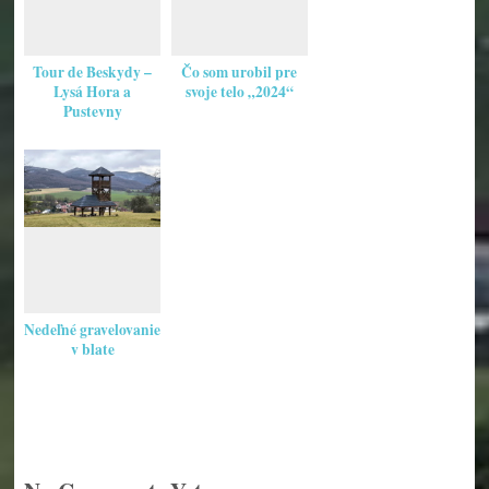
Tour de Beskydy –
Čo som urobil pre
Lysá Hora a
svoje telo „2024“
Pustevny
Nedeľné gravelovanie
v blate