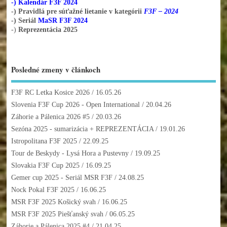
-) Kalendár F3F 2024
-) Pravidlá pre súťažné lietanie v kategórii
F3F – 2024
-) Seriál
MaSR F3F 2024
-)
Reprezentácia 2025
Posledné zmeny v článkoch
F3F RC Letka Kosice 2026
/ 16.05.26
Slovenia F3F Cup 2026 - Open International
/ 20.04.26
Záhorie a Pálenica 2026 #5
/ 20.03.26
Sezóna 2025 - sumarizácia + REPREZENTÁCIA
/ 19.01.26
Istropolitana F3F 2025
/ 22.09.25
Tour de Beskydy - Lysá Hora a Pustevny
/ 19.09.25
Slovakia F3F Cup 2025
/ 16.09.25
Gemer cup 2025 - Seriál MSR F3F
/ 24.08.25
Nock Pokal F3F 2025
/ 16.06.25
MSR F3F 2025 Košický svah
/ 16.06.25
MSR F3F 2025 Piešťanský svah
/ 06.05.25
Záhorie a Pálenica 2025 #4
/ 21.04.25