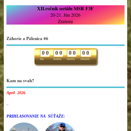
XII.ročník seriálu MSR F3F
20-21. Jún 2026
Zrušená
Záhorie a Pálenica #6
0
0
0
0
0
0
0
0
dni
hodiny
minúty
sekundy
Kam na svah?
Apríl 2026
–
PRIHLASOVANIE NA SÚŤAŽE: