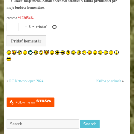
Uložiť moje meno, e-mail a webovú stránku v tomto prehliadači pre
moje budúce komentáre.
captcha
*123654%
+
6
=
trinásť
«
RC Network open 2024
Krížna po rokoch
»
Follow me on