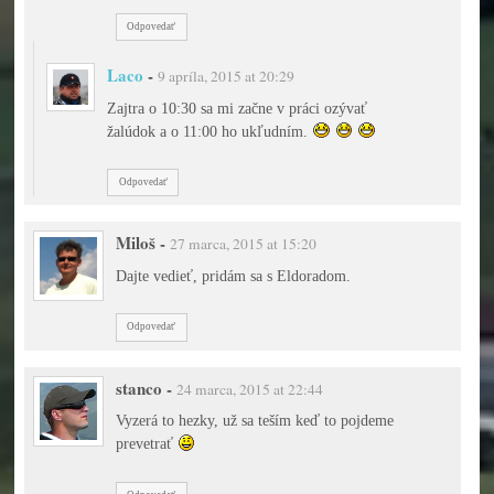
Odpovedať
Laco
-
9 apríla, 2015 at 20:29
Zajtra o 10:30 sa mi začne v práci ozývať
žalúdok a o 11:00 ho ukľudním.
Odpovedať
Miloš
-
27 marca, 2015 at 15:20
Dajte vedieť, pridám sa s Eldoradom.
Odpovedať
stanco
-
24 marca, 2015 at 22:44
Vyzerá to hezky, už sa teším keď to pojdeme
prevetrať