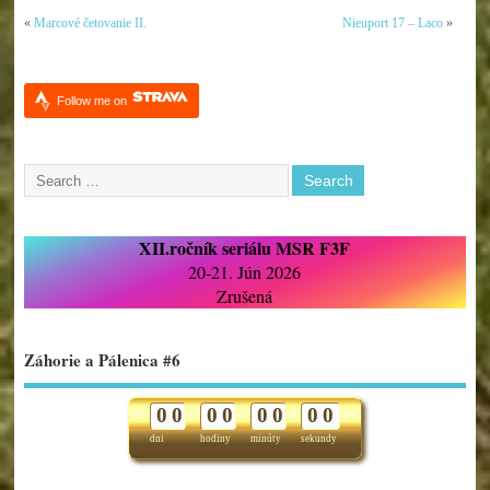
«
Marcové četovanie II.
Nieuport 17 – Laco
»
Follow me on
XII.ročník seriálu MSR F3F
20-21. Jún 2026
Zrušená
Záhorie a Pálenica #6
0
0
0
0
0
0
0
0
dni
hodiny
minúty
sekundy