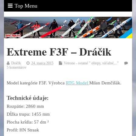
Top Menu
Extreme F3F – Dráčik
Dráčik
24. marca 2015
Vetrone - ostatné " oštepy, súťažné,..."
5 komentárov
Model kategórie F3F. Výrobca
RTG Model
Milan Demčišák.
Technické údaje:
Rozpätie: 2860 mm
Dĺžka trupu: 1455 mm
Plocha krídla: 57 dm ²
Profil: HN Straak