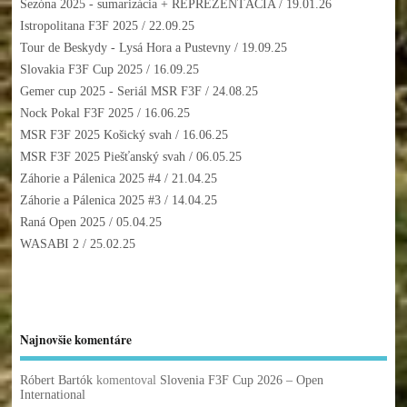
Sezóna 2025 - sumarizácia + REPREZENTÁCIA
/ 19.01.26
Istropolitana F3F 2025
/ 22.09.25
Tour de Beskydy - Lysá Hora a Pustevny
/ 19.09.25
Slovakia F3F Cup 2025
/ 16.09.25
Gemer cup 2025 - Seriál MSR F3F
/ 24.08.25
Nock Pokal F3F 2025
/ 16.06.25
MSR F3F 2025 Košický svah
/ 16.06.25
MSR F3F 2025 Piešťanský svah
/ 06.05.25
Záhorie a Pálenica 2025 #4
/ 21.04.25
Záhorie a Pálenica 2025 #3
/ 14.04.25
Raná Open 2025
/ 05.04.25
WASABI 2
/ 25.02.25
Najnovšie komentáre
Róbert Bartók
komentoval
Slovenia F3F Cup 2026 – Open
International