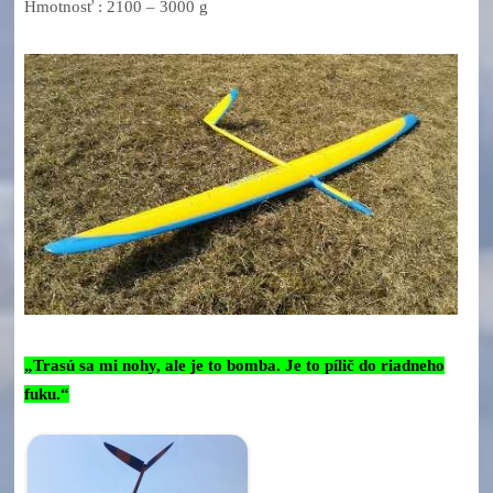
Hmotnosť : 2100 – 3000 g
„Trasú sa mi nohy, ale je to bomba. Je to pílič do riadneho
fuku.“