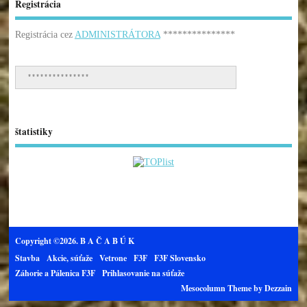
Registrácia
Registrácia cez
ADMINISTRÁTORA
***************
***************
štatistiky
Copyright ©2026. B A Č A B Ú K
Stavba
Akcie, súťaže
Vetrone
F3F
F3F Slovensko
Záhorie a Pálenica F3F
Prihlasovanie na súťaže
Mesocolumn Theme by Dezzain