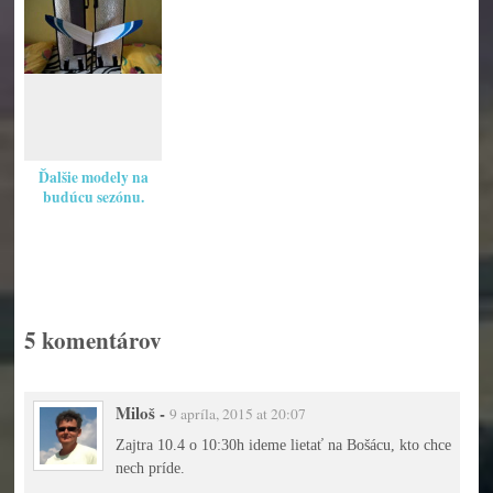
Ďalšie modely na
budúcu sezónu.
5 komentárov
Miloš
-
9 apríla, 2015 at 20:07
Zajtra 10.4 o 10:30h ideme lietať na Bošácu, kto chce
nech príde.