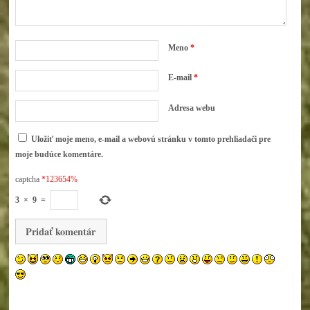
Meno
*
E-mail
*
Adresa webu
Uložiť moje meno, e-mail a webovú stránku v tomto prehliadači pre
moje budúce komentáre.
captcha
*123654%
3
×
9
=