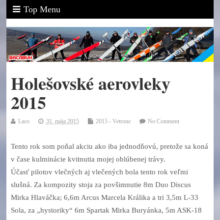
Top Menu
Holešovské aerovleky
2015
Laco
31. mája 2015
2015 - Vetrone
No Comment
Tento rok som poňal akciu ako iba jednodňovú, pretože sa koná
v čase kulminácie kvitnutia mojej oblúbenej trávy.
Účasť pilotov vlečných aj vlečených bola tento rok veľmi
slušná. Za kompozity stoja za povšimnutie 8m Duo Discus
Mirka Hlaváčka; 6,6m Arcus Marcela Králika a tri 3,5m L-33
Sola, za „hystoriky“ 6m Spartak Mirka Buryánka, 5m ASK-18