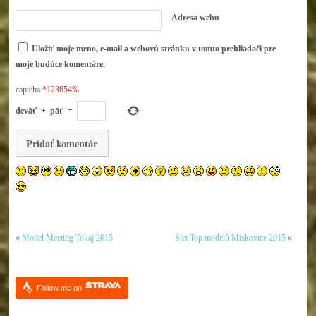
Adresa webu
Uložiť moje meno, e-mail a webovú stránku v tomto prehliadači pre
moje budúce komentáre.
captcha
*123654%
deväť
+
päť
=
«
Model Meeting Tokaj 2015
Slet Top modelů Miskovice 2015
»
Follow me on