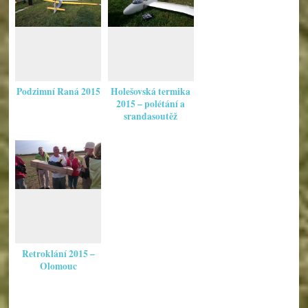
Podzimní Raná 2015
Holešovská termika
2015 – polétání a
srandasoutěž
Retroklání 2015 –
Olomouc