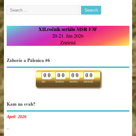
XII.ročník seriálu MSR F3F
20-21. Jún 2026
Zrušená
Záhorie a Pálenica #6
0
0
0
0
0
0
0
0
dni
hodiny
minúty
sekundy
Kam na svah?
Apríl 2026
–