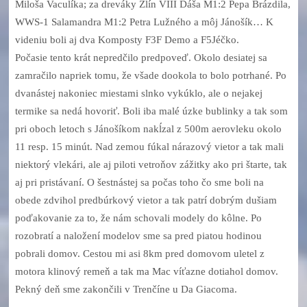
Miloša Vaculíka; za dreváky Zlín VIII Dáša M1:2 Pepa Brázdila,
WWS-1 Salamandra M1:2 Petra Lužného a môj Jánošík… K
videniu boli aj dva Komposty F3F Demo a F5Jéčko.
Počasie tento krát nepredčilo predpoveď. Okolo desiatej sa
zamračilo napriek tomu, že všade dookola to bolo potrhané. Po
dvanástej nakoniec miestami slnko vykúklo, ale o nejakej
termike sa nedá hovoriť. Boli iba malé úzke bublinky a tak som
pri oboch letoch s Jánošíkom nakĺzal z 500m aerovleku okolo
11 resp. 15 minút. Nad zemou fúkal nárazový vietor a tak mali
niektorý vlekári, ale aj piloti vetroňov zážitky ako pri štarte, tak
aj pri pristávaní. O šestnástej sa počas toho čo sme boli na
obede zdvihol predbúrkový vietor a tak patrí dobrým dušiam
poďakovanie za to, že nám schovali modely do kôlne. Po
rozobratí a naložení modelov sme sa pred piatou hodinou
pobrali domov. Cestou mi asi 8km pred domovom uletel z
motora klinový remeň a tak ma Mac víťazne dotiahol domov.
Pekný deň sme zakončili v Trenčíne u Da Giacoma.