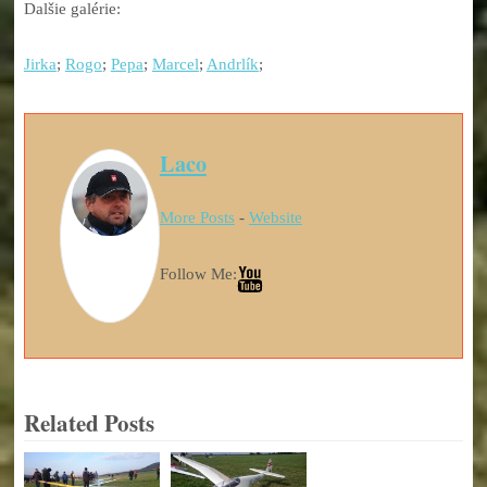
Dalšie galérie:
Jirka
;
Rogo
;
Pepa
;
Marcel
;
Andrlík
;
Laco
More Posts
-
Website
Follow Me:
Related Posts