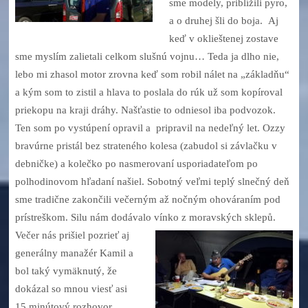
sme modely, priblížili pyro,
a o druhej šli do boja. Aj
keď v oklieštenej zostave
sme myslím zalietali celkom slušnú vojnu… Teda ja dlho nie,
lebo mi zhasol motor zrovna keď som robil nálet na „základňu“
a kým som to zistil a hlava to poslala do rúk už som kopíroval
priekopu na kraji dráhy. Našťastie to odniesol iba podvozok.
Ten som po vystúpení opravil a pripravil na nedeľný let. Ozzy
bravúrne pristál bez strateného kolesa (zabudol si závlačku v
debničke) a kolečko po nasmerovaní usporiadateľom po
polhodinovom hľadaní našiel. Sobotný veľmi teplý slnečný deň
sme tradične zakončili večerným až nočným ohováraním pod
prístreškom. Silu nám dodávalo vínko z moravských sklepů.
Večer nás prišiel pozrieť aj
generálny manažér Kamil a
bol taký vymäknutý, že
dokázal so mnou viesť asi
15 minútový rozhovor.