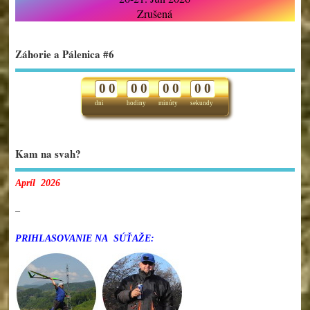
Zrušená
Záhorie a Pálenica #6
0
0
0
0
0
0
0
0
dni
hodiny
minúty
sekundy
Kam na svah?
Apríl 2026
–
PRIHLASOVANIE NA SÚŤAŽE: