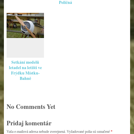
Poličná
Setkání modelů
letadel na letišti ve
Frýdku Místku-
Bahně
No Comments Yet
Pridaj komentár
Vaša e-mailová adresa nebude zverejnená.
Vyžadované polia sú označené
*