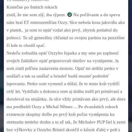
Konečne po ôsmich rokoch
zistil, že nie som zlý, iba rýpem
Na počúvanie a do spevu
nám hral ET mimozemšťan Ozzy. Síce nebola kosa jaksviňa ako
v piatok, ja som to opäť vzdal ako prvý, zbytok potiahol do
polnoci. To už generálny chľastal so svojou partiou na penzióne
či kde to chodil spať.
Nedeľu zobudila opäť Ozzyho fujarka a my sme po zaplnení
svojich žalúdkov opäť pripravovali tátošov na vystúpenie. Ja
som zistil príčinu zastavenia motoru. Opäť mi strihlo perko v
unášači a tak sa unášač a hriadeľ budú musieť podrobiť
lapovaniu. Perko som vymenil a dúfal, že to tento krát vydrží
celý let. Vydržalo a dokonca som aj dráhu trafil pri pristávaní a
doroloval na stojánku. Ja síce vždy pristávam ako prvý, ale dnes
ma predbehli Ozzy a Michal Němec… Po dvanástich rokoch
existencie skupiny došlo po prvý krát počas vystúpenia ku
stretnutiu tretieho druhu a to až tak, že Michalov PUP šiel k zemi
bez výškovky a Ozzyho Bristol skončil o kúsok ďalej v poli s