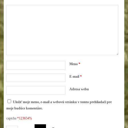
Meno
*
E-mail
*
Adresa webu
Uložiť moje meno, e-mail a webovú stránku v tomto prehliadači pre
moje budúce komentáre.
captcha
*123654%