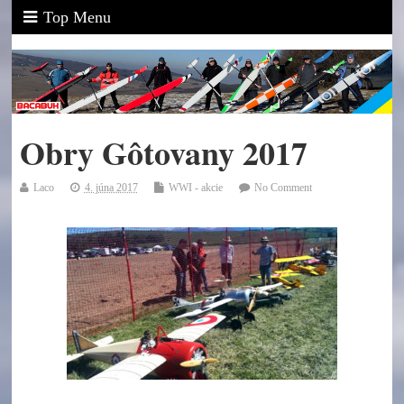
Top Menu
Obry Gôtovany 2017
Laco
4. júna 2017
WWI - akcie
No Comment