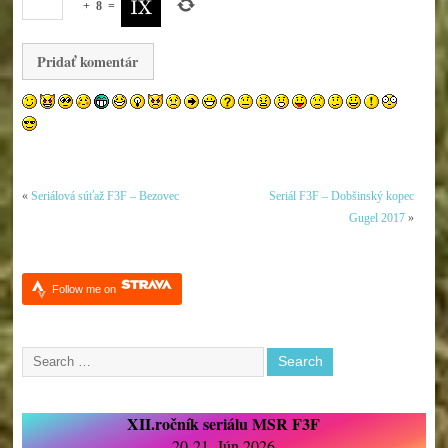
+
8
=
«
Seriálová súťaž F3F – Bezovec
Seriál F3F – Dobšinský kopec
Gugel 2017
»
Follow me on
XII.ročník seriálu MSR F3F
20-21. Jún 2026