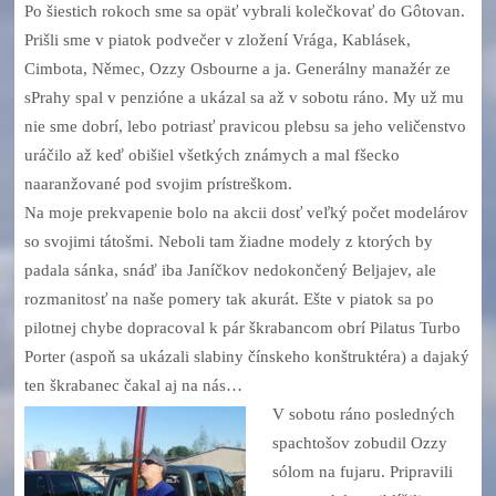
Po šiestich rokoch sme sa opäť vybrali kolečkovať do Gôtovan.
Prišli sme v piatok podvečer v zložení Vrága, Kablásek,
Cimbota, Němec, Ozzy Osbourne a ja. Generálny manažér ze
sPrahy spal v penzióne a ukázal sa až v sobotu ráno. My už mu
nie sme dobrí, lebo potriasť pravicou plebsu sa jeho veličenstvo
uráčilo až keď obišiel všetkých známych a mal fšecko
naaranžované pod svojim prístreškom.
Na moje prekvapenie bolo na akcii dosť veľký počet modelárov
so svojimi tátošmi. Neboli tam žiadne modely z ktorých by
padala sánka, snáď iba Janíčkov nedokončený Beljajev, ale
rozmanitosť na naše pomery tak akurát. Ešte v piatok sa po
pilotnej chybe dopracoval k pár škrabancom obrí Pilatus Turbo
Porter (aspoň sa ukázali slabiny čínskeho konštruktéra) a dajaký
ten škrabanec čakal aj na nás…
V sobotu ráno posledných
spachtošov zobudil Ozzy
sólom na fujaru. Pripravili