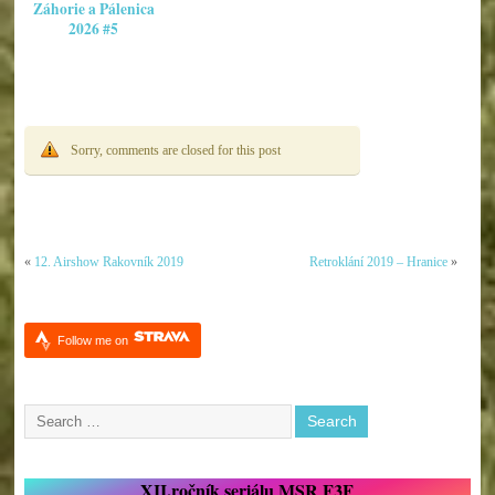
Záhorie a Pálenica
2026 #5
Sorry, comments are closed for this post
«
12. Airshow Rakovník 2019
Retroklání 2019 – Hranice
»
Follow me on
XII.ročník seriálu MSR F3F