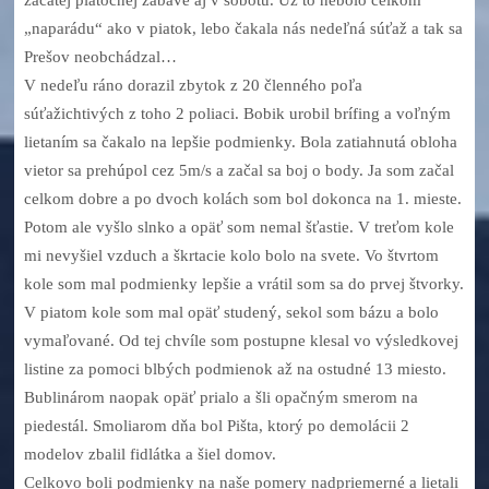
„naparádu“ ako v piatok, lebo čakala nás nedeľná súťaž a tak sa
Prešov neobchádzal…
V nedeľu ráno dorazil zbytok z 20 členného poľa
súťažichtivých z toho 2 poliaci. Bobik urobil brífing a voľným
lietaním sa čakalo na lepšie podmienky. Bola zatiahnutá obloha
vietor sa prehúpol cez 5m/s a začal sa boj o body. Ja som začal
celkom dobre a po dvoch kolách som bol dokonca na 1. mieste.
Potom ale vyšlo slnko a opäť som nemal šťastie. V treťom kole
mi nevyšiel vzduch a škrtacie kolo bolo na svete. Vo štvrtom
kole som mal podmienky lepšie a vrátil som sa do prvej štvorky.
V piatom kole som mal opäť studený, sekol som bázu a bolo
vymaľované. Od tej chvíle som postupne klesal vo výsledkovej
listine za pomoci blbých podmienok až na ostudné 13 miesto.
Bublinárom naopak opäť prialo a šli opačným smerom na
piedestál. Smoliarom dňa bol Pišta, ktorý po demolácii 2
modelov zbalil fidlátka a šiel domov.
Celkovo boli podmienky na naše pomery nadpriemerné a lietali