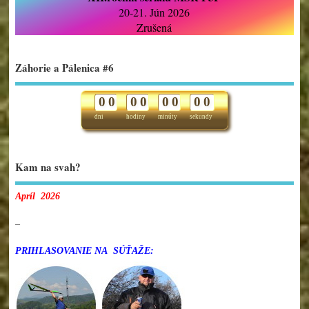
20-21. Jún 2026
Zrušená
Záhorie a Pálenica #6
0
0
0
0
0
0
0
0
dni
hodiny
minúty
sekundy
Kam na svah?
Apríl 2026
–
PRIHLASOVANIE NA SÚŤAŽE: