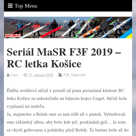
Top Menu
Seriál MaSR F3F 2019 –
RC letka Košice
Laco
25. augusta 2019
F3F
,
Najnovšie
Ďalšia seriálová súťaž v poradí už piata poriadaná klubom RC
letka Košice sa uskutočnila na bájnom kopci Gugel. Súťaž bola
vypísaná na nedeľu.
Ja, majsterko a Bobik sme sa tam zišli už v piatok. Vybudovali
sme základný tábor, aby bolo kde piť, poskladali gril… Ja som
sa chytil grilovania a poháriky plnil Bobik. Ta šumne bolo až do