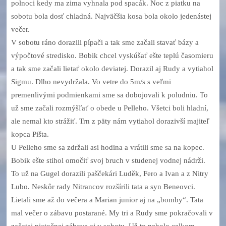
polnoci kedy ma zima vyhnala pod spacák. Noc z piatku na
sobotu bola dosť chladná. Najväčšia kosa bola okolo jedenástej
večer.
V sobotu ráno dorazili pípači a tak sme začali stavať bázy a
výpočtové stredisko. Bobik chcel vyskúšať ešte teplú časomieru
a tak sme začali lietať okolo deviatej. Dorazil aj Rudy a vytiahol
Sigmu. Dlho nevydržala. Vo vetre do 5m/s s veľmi
premenlivými podmienkami sme sa dobojovali k poludniu. To
už sme začali rozmýšľať o obede u Pelleho. Všetci boli hladní,
ale nemal kto strážiť. Trn z päty nám vytiahol dorazivší majiteľ
kopca Pišta.
U Pelleho sme sa zdržali asi hodina a vrátili sme sa na kopec.
Bobik ešte stihol omočiť svoj bruch v studenej vodnej nádrži.
To už na Gugel dorazili paščekári Luděk, Fero a Ivan a z Nitry
Lubo. Neskôr rady Nitrancov rozšírili tata a syn Beneovci.
Lietali sme až do večera a Marian junior aj na „bomby“. Tata
mal večer o zábavu postarané. My tri a Rudy sme pokračovali v
začatej piatočnej zábave aj v sobotu. Už to nebolo celkom