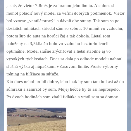
jasné, že vietor 7-8m/s je za hranou jeho limitu. Ale dnes si
mohol poladiť nový model za veľmi dobrých podmienok. Vietor
bol vzorne „ventilátorový“ a dávali obe strany. Tak som sa po
desiatich minútach striedal sám so sebou. 10 minút vo vzduchu,
potom šup do auta na horúci čaj a tak dokola. Lietal som
naložený na 3,5kila čo bolo vo vzduchu bez turbulencií
optimálne. Model slušne zrýchľoval a lietal stabilne aj vo
vysokých rýchlostiach. Dnes sa dala po odhode modelu nabrať
slušná výška aj húpačkami v časovom limite. Proste výborný
tréning na blížiace sa súťaže.
Kto dnes nebol urobil dobre, lebo inak by som tam bol asi až do
súmraku a zamrzol by som. Mojej liečbe by to asi neprospelo.
Po dvoch hodinách som zbalil fidlátka a vrátil som sa domov.