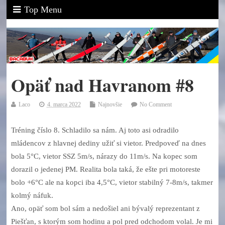
Top Menu
Opäť nad Havranom #8
Laco
4. marca 2022
Najnovšie
No Comment
Tréning číslo 8. Schladilo sa nám. Aj toto asi odradilo
mládencov z hlavnej dediny užiť si vietor. Predpoveď na dnes
bola 5°C, vietor SSZ 5m/s, nárazy do 11m/s. Na kopec som
dorazil o jedenej PM. Realita bola taká, že ešte pri motoreste
bolo +6°C ale na kopci iba 4,5°C, vietor stabilný 7-8m/s, takmer
kolmý náfuk.
Ano, opäť som bol sám a nedošiel ani bývalý reprezentant z
Piešťan, s ktorým som hodinu a pol pred odchodom volal. Je mi