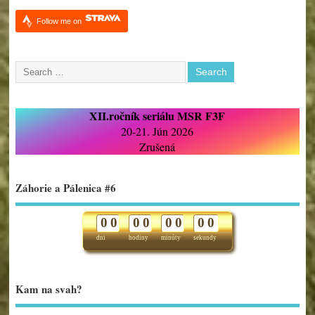
Follow me on
XII.ročník seriálu MSR F3F
20-21. Jún 2026
Zrušená
Záhorie a Pálenica #6
0
0
0
0
0
0
0
0
dni
hodiny
minúty
sekundy
Kam na svah?