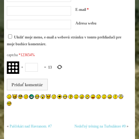
E-mail
*
Adresa webu
Uložiť moje meno, e-mail a webovú stránku v tomto prehliadači pre
moje budúce komentáre.
captcha
*123654%
+
=
13
«
Paščekári nad Havranom. #7
Nedeľný tréning na Turbulátore #9
»