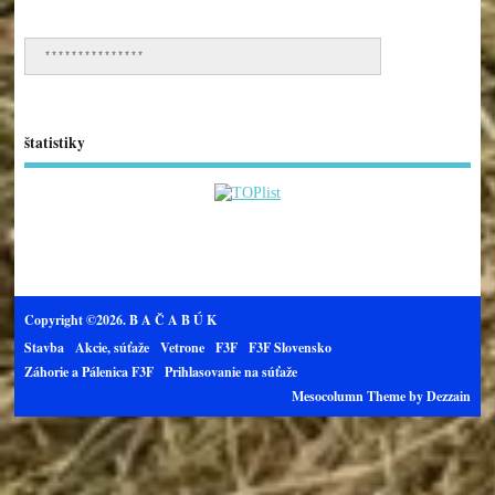
***************
štatistiky
Copyright ©2026. B A Č A B Ú K
Stavba
Akcie, súťaže
Vetrone
F3F
F3F Slovensko
Záhorie a Pálenica F3F
Prihlasovanie na súťaže
Mesocolumn Theme by Dezzain