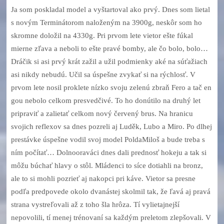
Ja som poskladal model a vyštartoval ako prvý. Dnes som lietal
s novým Terminátorom naloženým na 3900g, neskôr som ho
skromne doložil na 4330g. Pri prvom lete vietor ešte fúkal
mierne zľava a neboli to ešte pravé bomby, ale čo bolo, bolo…
Dráčik si asi prvý krát zažil a užil podmienky aké na súťažiach
asi nikdy nebudú. Učil sa úspešne zvykať si na rýchlosť. V
prvom lete nosil proklete nízko svoju zelenú zbraň Fero a tač en
gou nebolo celkom presvedčivé. To ho donútilo na druhý let
pripraviť a zalietať celkom nový červený brus. Na hranicu
svojich reflexov sa dnes pozreli aj Luděk, Lubo a Miro. Po dlhej
prestávke úspešne vodil svoj model PoldaMiloš a bude treba s
ním počítať… Dolnooraváci dnes dali prednosť hokeju a tak si
môžu búchať hlavy o stôl. Mládenci to síce dotiahli na bronz,
ale to si mohli pozrieť aj nakopci pri káve. Vietor sa presne
podľa predpovede okolo dvanástej skolmil tak, že ľavá aj pravá
strana vystreľovali až z toho šla hrôza. Tí vylietajnejší
nepovolili, tí menej trénovaní sa každým preletom zlepšovali. V