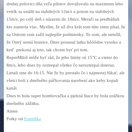
druhej polovici dňa veľa pilotov dovažovalo na maximum lebo
vetrík sa ustálil na stabilných 12m/s a potom na stabilných
15m/s, po celý deň s nárazmi do 18m/s. Merači sa predháňali
kto nameria viac. Myslím, že už dva krát som túto zimu písal, že
na Ostrom som zažil najlepšie podmienky. To som, ale netušil,
že Ostrý nemá hranice. Dnes posunul latku hóóódne vysoko a
keď prekoná aj toto, tak chcem byť pri tom.
RepreMiloš môže byť rád, že jeho limity sú 15°C a vietor do
8m/s, lebo dnes by roztrepal všetko čo neroztrepal doteraz.
Lietali sme do 16:15. Nie že by prestalo čo i najmenej fúkať, ale
všetci boli z dnešného páčkovania narobení ako keby kopali
kanál.
Dnes to bola super bombovačka a pjekná štace by bola urážkou
dnešného zážitku.
Amen
Fotky od
Františka