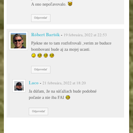
A ono nepoľavovalo.
Odpovedať
Róbert Bartók
-
19 februára, 2022 at 22:53
Pjekne ste to tam rozfofrovali ,verim ze buduce
bombovani bude aj za mojej ucasti.
Odpovedať
Laco
-
21 februára, 2022 at 18:20
Ja dúfam, že na súťažiach bude podobné
počasie a nie iba FAI
Odpovedať