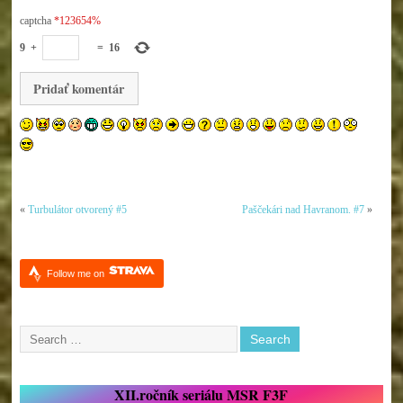
captcha
*123654%
9
+
=
16
«
Turbulátor otvorený #5
Paščekári nad Havranom. #7
»
Follow me on
XII.ročník seriálu MSR F3F