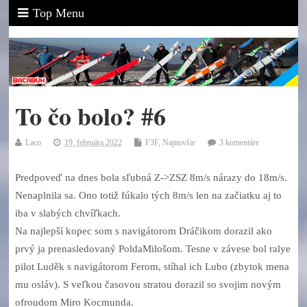
Top Menu
To čo bolo? #6
Laco
19. februára 2022
F3F
,
Najnovšie
3 komentáre
Predpoveď na dnes bola sľubná Z->ZSZ 8m/s nárazy do 18m/s.
Nenaplnila sa. Ono totiž fúkalo tých 8m/s len na začiatku aj to
iba v slabých chvíľkach.
Na najlepší kopec som s navigátorom Dráčikom dorazil ako
prvý ja prenasledovaný PoldaMilošom. Tesne v závese bol ralye
pilot Luděk s navigátorom Ferom, stíhal ich Lubo (zbytok mena
mu osláv). S veľkou časovou stratou dorazil so svojim novým
ofroudom Miro Kocmunda.