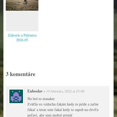
Záhorie a Pálenica
2026 #5
3 komentáre
Ľuboslav
-
19 februára, 2022 at 23:08
No bol to masaker.
Zväčša vo vzduchu čakám kedy to príde a začne
fúkať a teraz som čakal kedy to aspoň na chvíľu
poľaví, aby som mohol pristáť.