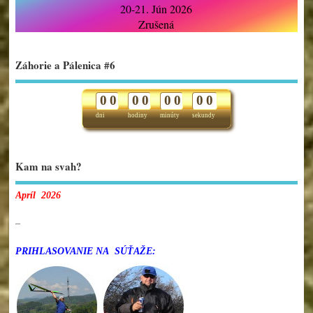
20-21. Jún 2026
Zrušená
Záhorie a Pálenica #6
0
0
0
0
0
0
0
0
dni
hodiny
minúty
sekundy
Kam na svah?
Apríl 2026
–
PRIHLASOVANIE NA SÚŤAŽE: