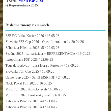
-) Seriál
MaSR F3F 2024
-)
Reprezentácia 2025
Posledné zmeny v článkoch
F3F RC Letka Kosice 2026
/ 16.05.26
Slovenia F3F Cup 2026 - Open International
/ 20.04.26
Záhorie a Pálenica 2026 #5
/ 20.03.26
Sezóna 2025 - sumarizácia + REPREZENTÁCIA
/ 19.01.26
Istropolitana F3F 2025
/ 22.09.25
Tour de Beskydy - Lysá Hora a Pustevny
/ 19.09.25
Slovakia F3F Cup 2025
/ 16.09.25
Gemer cup 2025 - Seriál MSR F3F
/ 24.08.25
Nock Pokal F3F 2025
/ 16.06.25
MSR F3F 2025 Košický svah
/ 16.06.25
MSR F3F 2025 Piešťanský svah
/ 06.05.25
Záhorie a Pálenica 2025 #4
/ 21.04.25
Záhorie a Pálenica 2025 #3
/ 14.04.25