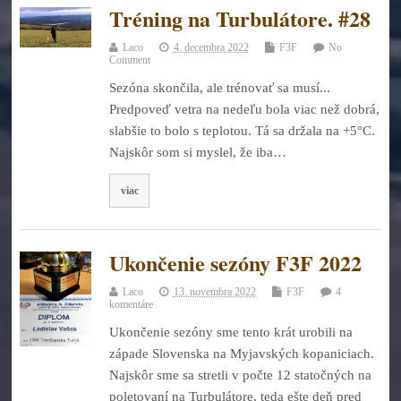
Tréning na Turbulátore. #28
Laco
4. decembra 2022
F3F
No
Comment
Sezóna skončila, ale trénovať sa musí...
Predpoveď vetra na nedeľu bola viac než dobrá,
slabšie to bolo s teplotou. Tá sa držala na +5°C.
Najskôr som si myslel, že iba…
viac
Ukončenie sezóny F3F 2022
Laco
13. novembra 2022
F3F
4
komentáre
Ukončenie sezóny sme tento krát urobili na
západe Slovenska na Myjavských kopaniciach.
Najskôr sme sa stretli v počte 12 statočných na
poletovaní na Turbulátore, teda ešte deň pred