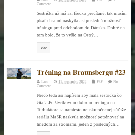
Comment
Sestrička už má asi fšecko prečítané, tak musím
písať ď sa mi naskytla asi posledná možnosť
tréningu pred odchodom do Dánska. Dobré na
tom bolo, že to vyšlo na Ostrý…
viac
Tréning na Braunsbergu #23
Laco
11. septembra 2022
F3F
No
Comment
Niečo teda asi napíšem aby mala sestrička čo
čítať...Po štvrtkovom dobrom tréningu na
Turbulátore sa namiesto neuskutočnenej súťaže
seriálu MaSR naskytla možnosť potrénovať na
hnedom za stromami, jeden z posledných…