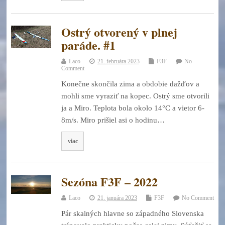
Ostrý otvorený v plnej
paráde. #1
Laco
21. februára 2023
F3F
No
Comment
Konečne skončila zima a obdobie dažďov a
mohli sme vyraziť na kopec. Ostrý sme otvorili
ja a Miro. Teplota bola okolo 14°C a vietor 6-
8m/s. Miro prišiel asi o hodinu…
viac
Sezóna F3F – 2022
Laco
21. januára 2023
F3F
No Comment
Pár skalných hlavne so západného Slovenska