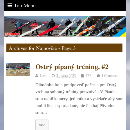
Top Menu
Archives for Najnovšie - Page 3
Ostrý pípaný tréning. #2
Laco
5. marca 2023
F3F
1 Comment
Dlhodobo bola predpoveď počasia pre Ostrý
vrch na sobotný tréning priaznivá . V Piatok
som nabil kamery, jednotku a vysielače aby sme
mohli lietať sporiadane, nie iba haj Pôvodne
som…
viac