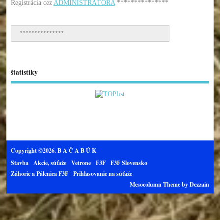
Registrácia cez
ADMINISTRÁTORA
***************
***************
štatistiky
Copyright ©2026. B A Č A B Ú K
Stavba
Akcie, súťaže
Vetrone
F3F
F3F Slovensko
Záhorie a Pálenica F3F
Prihlasovanie na súťaže
Mesocolumn Theme by Dezzain