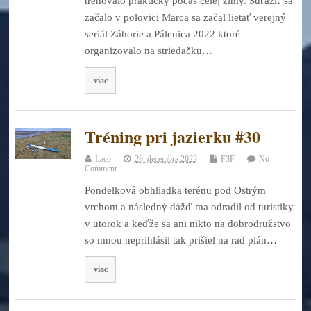
trénovalo prakticky počas celej zimy. Súťažiť sa
začalo v polovici Marca sa začal lietať verejný
seriál Záhorie a Pálenica 2022 ktoré
organizovalo na striedačku…
viac
Tréning pri jazierku #30
Laco
28. decembra 2022
F3F
No
Comment
Pondelková obhliadka terénu pod Ostrým
vrchom a následný dážď ma odradil od turistiky
v utorok a keďže sa ani nikto na dobrodružstvo
so mnou neprihlásil tak prišiel na rad plán…
viac