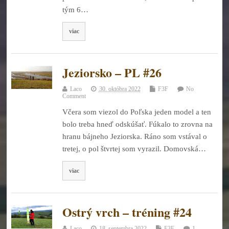
tým 6…
viac
Jeziorsko – PL #26
Laco
30. októbra 2022
F3F
No
Comment
Včera som viezol do Poľska jeden model a ten
bolo treba hneď odskúšať. Fúkalo to zrovna na
hranu bájneho Jeziorska. Ráno som vstával o
tretej, o pol štvrtej som vyrazil. Domovská…
viac
Ostrý vrch – tréning #24
Laco
18. septembra 2022
F3F
1