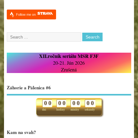
Follow me on
XII.ročník seriálu MSR F3F
20-21. Jún 2026
Zrušená
Záhorie a Pálenica #6
0
0
0
0
0
0
0
0
dni
hodiny
minúty
sekundy
Kam na svah?