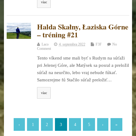
viac
Halda Skałny, Łaziska Górne
– tréning #21
Laco
4. septembra 2022
F3F
No
Comment
Tento víkend sme mali byť s Rudym na súťaži
pri Jelenej Góre, ale Matýsek sa posral a preložil
súťaž na neurčito, lebo vraj nebude fúkať.
Samozrejme fú Stačilo súťaž preložiť…
viac
‹
1
2
3
4
5
›
»